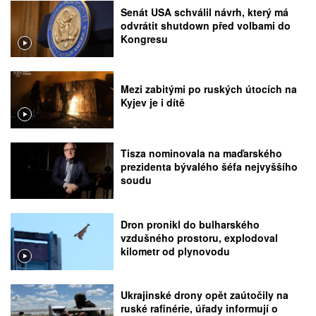
Senát USA schválil návrh, který má
odvrátit shutdown před volbami do
Kongresu
Mezi zabitými po ruských útocích na
Kyjev je i dítě
Tisza nominovala na maďarského
prezidenta bývalého šéfa nejvyššího
soudu
Dron pronikl do bulharského
vzdušného prostoru, explodoval
kilometr od plynovodu
Ukrajinské drony opět zaútočily na
ruské rafinérie, úřady informují o