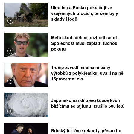
Ukrajina a Rusko pokračují ve
vzájemných útocích, terčem byly
sklady i lodě
Meta škodí dětem, rozhodl soud.
Společnost musí zaplatit tučnou
pokutu
Trump zavedl minimální ceny
výrobků z polykřemíku, uvalil na ně
15procentní clo
Japonsko nařídilo evakuace kvůli
blížícímu se tajfunu, zrušilo 500 letů
Britský hit láme rekordy, přesto ho