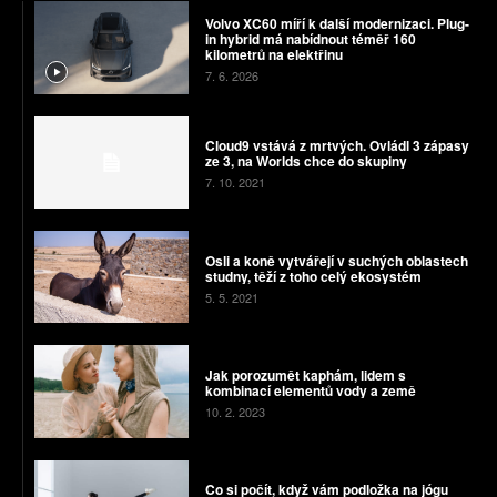
Volvo XC60 míří k další modernizaci. Plug-
in hybrid má nabídnout téměř 160
kilometrů na elektřinu
7. 6. 2026
Cloud9 vstává z mrtvých. Ovládl 3 zápasy
ze 3, na Worlds chce do skupiny
7. 10. 2021
Osli a koně vytvářejí v suchých oblastech
studny, těží z toho celý ekosystém
5. 5. 2021
Jak porozumět kaphám, lidem s
kombinací elementů vody a země
10. 2. 2023
Co si počít, když vám podložka na jógu