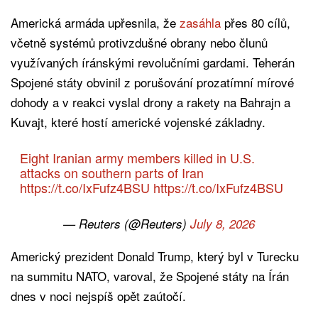
Americká armáda upřesnila, že
zasáhla
přes 80 cílů,
včetně systémů protivzdušné obrany nebo člunů
využívaných íránskými revolučními gardami. Teherán
Spojené státy obvinil z porušování prozatímní mírové
dohody a v reakci vyslal drony a rakety na Bahrajn a
Kuvajt, které hostí americké vojenské základny.
Eight Iranian army members killed in U.S.
attacks on southern parts of Iran
https://t.co/IxFufz4BSU
https://t.co/IxFufz4BSU
— Reuters (@Reuters)
July 8, 2026
Americký prezident Donald Trump, který byl v Turecku
na summitu NATO, varoval, že Spojené státy na Írán
dnes v noci nejspíš opět zaútočí.