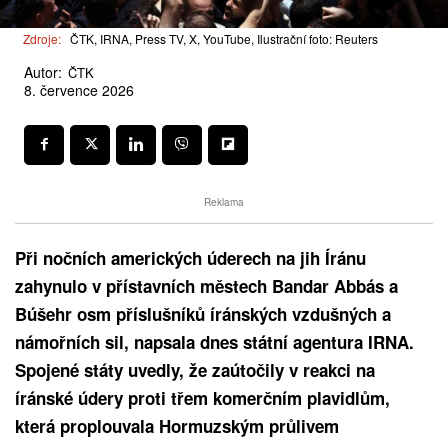
Zdroje:
ČTK, IRNA, Press TV, X, YouTube, Ilustrační foto: Reuters
Autor:
ČTK
8. července 2026
Reklama
Při nočních amerických úderech na jih Íránu
zahynulo v přístavních městech Bandar Abbás a
Búšehr osm příslušníků íránských vzdušných a
námořních sil, napsala dnes státní agentura IRNA.
Spojené státy uvedly, že zaútočily v reakci na
íránské údery proti třem komerčním plavidlům,
která proplouvala Hormuzským průlivem