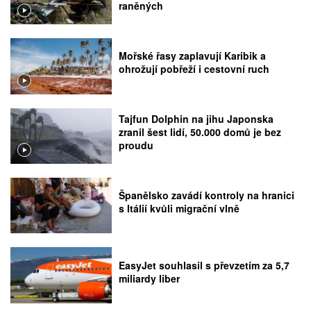
raněných
Mořské řasy zaplavují Karibik a
ohrožují pobřeží i cestovní ruch
Tajfun Dolphin na jihu Japonska
zranil šest lidí, 50.000 domů je bez
proudu
Španělsko zavádí kontroly na hranici
s Itálií kvůli migrační vlně
EasyJet souhlasil s převzetím za 5,7
miliardy liber