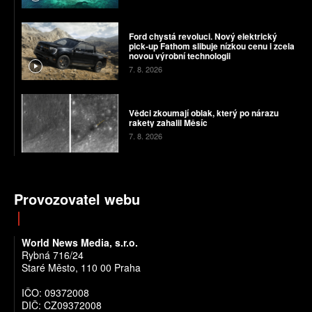
Ford chystá revoluci. Nový elektrický
pick-up Fathom slibuje nízkou cenu i zcela
novou výrobní technologii
7. 8. 2026
Vědci zkoumají oblak, který po nárazu
rakety zahalil Měsíc
7. 8. 2026
Provozovatel webu
World News Media, s.r.o.
Rybná 716/24
Staré Město, 110 00 Praha
IČO: 09372008
DIČ: CZ09372008