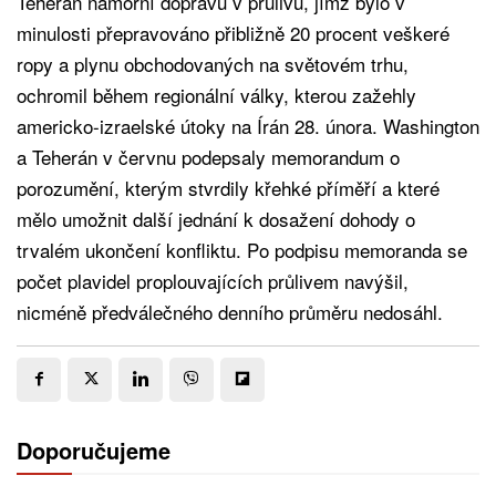
Teherán námořní dopravu v průlivu, jímž bylo v
minulosti přepravováno přibližně 20 procent veškeré
ropy a plynu obchodovaných na světovém trhu,
ochromil během regionální války, kterou zažehly
americko-izraelské útoky na Írán 28. února. Washington
a Teherán v červnu podepsaly memorandum o
porozumění, kterým stvrdily křehké příměří a které
mělo umožnit další jednání k dosažení dohody o
trvalém ukončení konfliktu. Po podpisu memoranda se
počet plavidel proplouvajících průlivem navýšil,
nicméně předválečného denního průměru nedosáhl.
Doporučujeme