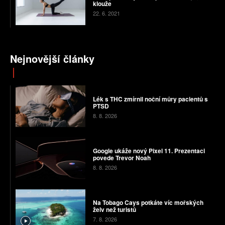
klouže
22. 6. 2021
Nejnovější články
Lék s THC zmírnil noční můry pacientů s
PTSD
8. 8. 2026
Google ukáže nový Pixel 11. Prezentaci
povede Trevor Noah
8. 8. 2026
Na Tobago Cays potkáte víc mořských
želv než turistů
7. 8. 2026