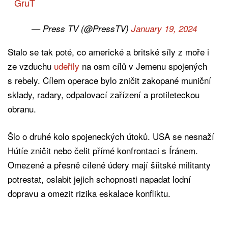
GruT
— Press TV (@PressTV)
January 19, 2024
Stalo se tak poté, co americké a britské síly z moře i
ze vzduchu
udeřily
na osm cílů v Jemenu spojených
s rebely. Cílem operace bylo zničit zakopané muniční
sklady, radary, odpalovací zařízení a protileteckou
obranu.
Šlo o druhé kolo spojeneckých útoků. USA se nesnaží
Hútíe zničit nebo čelit přímé konfrontaci s Íránem.
Omezené a přesně cílené údery mají šíitské militanty
potrestat, oslabit jejich schopnosti napadat lodní
dopravu a omezit rizika eskalace konfliktu.