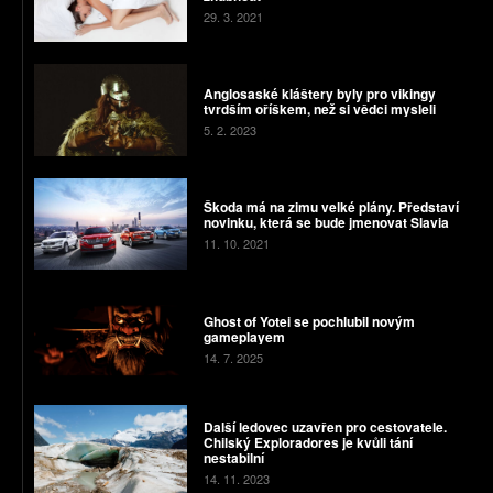
29. 3. 2021
Anglosaské kláštery byly pro vikingy
tvrdším oříškem, než si vědci mysleli
5. 2. 2023
Škoda má na zimu velké plány. Představí
novinku, která se bude jmenovat Slavia
11. 10. 2021
Ghost of Yotei se pochlubil novým
gameplayem
14. 7. 2025
Další ledovec uzavřen pro cestovatele.
Chilský Exploradores je kvůli tání
nestabilní
14. 11. 2023