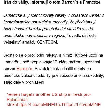
Írán do války. Informují o tom Barron´s a France24.
„Americké síly identifikovaly rakety v oblastech Jemenu
kontrolovaných povstalci a rozhodly, že představují
bezpečnostní hrozbu pro obchodní plavidla a lodě
uvedlo ústřední
amerického námořnictva v regionu,“
velitelství armády CENTCOM.
Jednalo se o protilodní rakety, s nimiž Hútíové útočí na
komerční lodě proplouvající Rudým mořem, upozornil
server
Barron´s
. Povstalci pak odpálili rakety na
americké válečné lodě. Ty je v sebeobraně zneškodnily,
stálo dále v prohlášení.
Yemen targets another US ship in fresh pro-
Palestinian
strike
https://t.co/qeMINEGruT
https://t.co/qeMINE