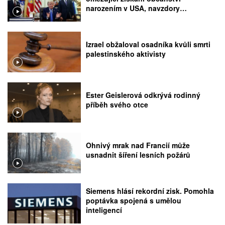
narozením v USA, navzdory
rozhodnutí Nejvyššího soudu
Izrael obžaloval osadníka kvůli smrti
palestinského aktivisty
Ester Geislerová odkrývá rodinný
příběh svého otce
Ohnivý mrak nad Francií může
usnadnit šíření lesních požárů
Siemens hlásí rekordní zisk. Pomohla
poptávka spojená s umělou
inteligencí