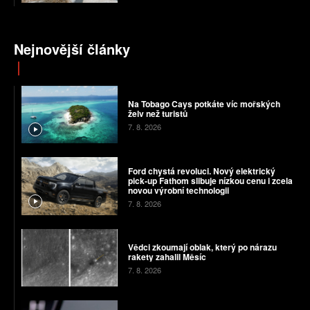
Nejnovější články
Na Tobago Cays potkáte víc mořských
želv než turistů
7. 8. 2026
Ford chystá revoluci. Nový elektrický
pick-up Fathom slibuje nízkou cenu i zcela
novou výrobní technologii
7. 8. 2026
Vědci zkoumají oblak, který po nárazu
rakety zahalil Měsíc
7. 8. 2026