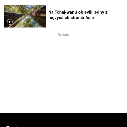
Na Tchaj-wanu objevili jedny z
nejvyšších stromů Asie
Reklama