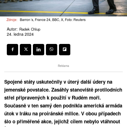
Zdroje:
Barron´s, France 24, BBC, X, Foto: Reuters
Autor:
Radek Chlup
24. ledna 2024
Reklama
Spojené státy uskutečnily v úterý další údery na
jemenské povstalce. Zasáhly stanoviště protilodních
střel připravených k použití v Rudém moři.
Současně v ten samý den podnikla americká armáda
útok v Iráku na proíránské milice. V obou případech
šlo o přiměřené akce, jejichž cílem nebylo vtáhnout