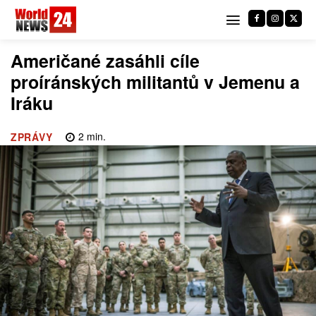
Američané zasáhli cíle
proíránských militantů v Jemenu a
Iráku
2
min.
ZPRÁVY