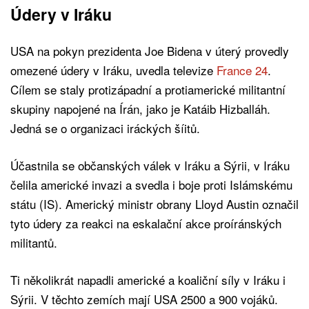
Údery v Iráku
USA na pokyn prezidenta Joe Bidena v úterý provedly
omezené údery v Iráku, uvedla televize
France 24
.
Cílem se staly protizápadní a protiamerické militantní
skupiny napojené na Írán, jako je Katáib Hizballáh.
Jedná se o organizaci iráckých šíitů.
Účastnila se občanských válek v Iráku a Sýrii, v Iráku
čelila americké invazi a svedla i boje proti Islámskému
státu (IS). Americký ministr obrany Lloyd Austin označil
tyto údery za reakci na eskalační akce proíránských
militantů.
Ti několikrát napadli americké a koaliční síly v Iráku i
Sýrii. V těchto zemích mají USA 2500 a 900 vojáků.