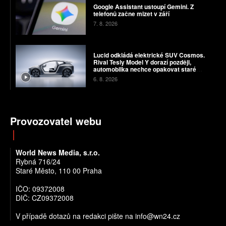
Google Assistant ustoupí Gemini. Z
telefonů začne mizet v září
7. 8. 2026
Lucid odkládá elektrické SUV Cosmos.
Rival Tesly Model Y dorazí později,
automobilka nechce opakovat staré
chyby
6. 8. 2026
Provozovatel webu
World News Media, s.r.o.
Rybná 716/24
Staré Město, 110 00 Praha
IČO: 09372008
DIČ: CZ09372008
V případě dotazů na redakci pište na info@wn24.cz