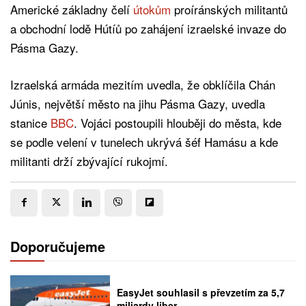
Americké základny čelí
útokům
proíránských militantů
a obchodní lodě Hútíů po zahájení izraelské invaze do
Pásma Gazy.
Izraelská armáda mezitím uvedla, že obklíčila Chán
Júnis, největší město na jihu Pásma Gazy, uvedla
stanice
BBC
. Vojáci postoupili hlouběji do města, kde
se podle velení v tunelech ukrývá šéf Hamásu a kde
militanti drží zbývající rukojmí.
Doporučujeme
EasyJet souhlasil s převzetím za 5,7
miliardy liber