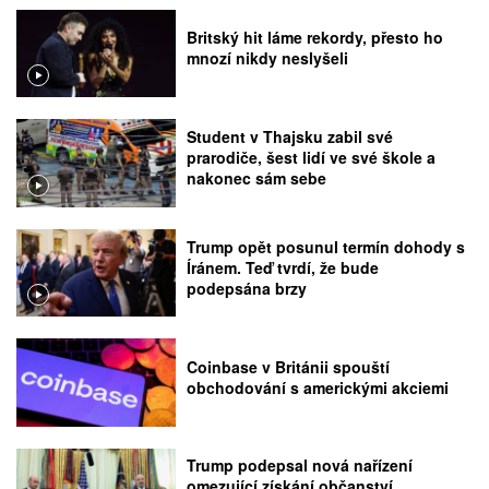
Britský hit láme rekordy, přesto ho
mnozí nikdy neslyšeli
Student v Thajsku zabil své
prarodiče, šest lidí ve své škole a
nakonec sám sebe
Trump opět posunul termín dohody s
Íránem. Teď tvrdí, že bude
podepsána brzy
Coinbase v Británii spouští
obchodování s americkými akciemi
Trump podepsal nová nařízení
omezující získání občanství