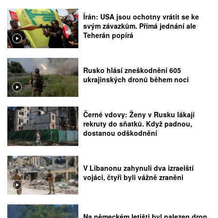
Írán: USA jsou ochotny vrátit se ke
svým závazkům. Přímá jednání ale
Teherán popírá
Rusko hlásí zneškodnění 605
ukrajinských dronů během noci
Černé vdovy: Ženy v Rusku lákají
rekruty do sňatků. Když padnou,
dostanou odškodnění
V Libanonu zahynuli dva izraelští
vojáci, čtyři byli vážně zraněni
Na německém letišti byl nalezen dron