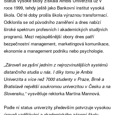
Status vysoké školy získala Ambis Univerzita už v
roce 1999, tehdy ještě jako Bankovní institut vysoká
škola. Od té doby prošla škola výraznou transformací.
Odklonila se od původního zaměření a dnes nabízí
široké spektrum profesních i akademických studijních
programů. Mezi nejúspěšnější obory dnes patří
bezpečnostní management, marketingová komunikace,
ekonomie a management podniku nebo psychologie.
„Zároveň se pyšní jedním z nejrozvinutějších systémů
distančního studia u nás. I díky tomu je Ambis
Univerzita s více než 7000 studenty v Praze, Brně a
Bratislavě největší soukromou univerzitou v Česku a na
vysvětluje rektorka Martina Mannová.
Slovensku,“
Podle ní status univerzity především potvrzuje vysokou
úroveň vzdělávání a akademického zázemí školy.