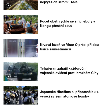
nejvyšších stromů Asie
Počet obětí rychle se šířící eboly v
Kongu přesáhl 1800
Krvavá lázeň ve Visa: O práci přijdou
tisíce zaměstnanců
Tchaj-wan zahájil každoroční
vojenské cvičení proti hrozbám Číny
Japonská Hirošima si připomněla 81.
výročí svržení atomové bomby