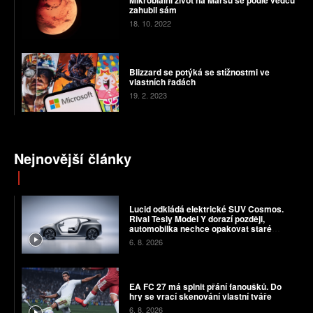
zahubil sám
18. 10. 2022
Blizzard se potýká se stížnostmi ve
vlastních řadách
19. 2. 2023
Nejnovější články
Lucid odkládá elektrické SUV Cosmos.
Rival Tesly Model Y dorazí později,
automobilka nechce opakovat staré
chyby
6. 8. 2026
EA FC 27 má splnit přání fanoušků. Do
hry se vrací skenování vlastní tváře
6. 8. 2026