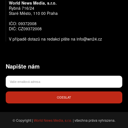
World News Media, s.r.o.
Rybná 716/24
Staré Město, 110 00 Praha
IČO: 09372008
DIČ: CZ09372008
V případě dotazů na redakci pište na info@wn24.cz
Napište nám
ODESLAT
© Copyright |
World News Media, s.r.o.
| všechna práva vyhrazena.