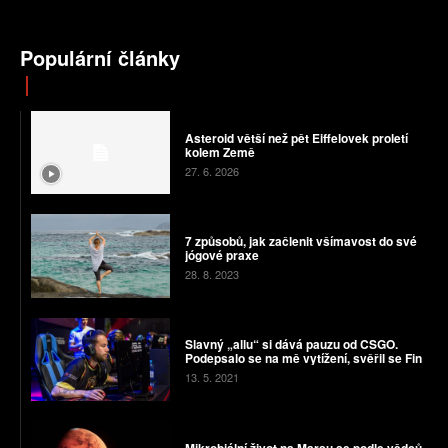
Populární články
Asteroid větší než pět Eiffelovek proletí
kolem Země
27. 6. 2026
7 způsobů, jak začlenit všímavost do své
jógové praxe
28. 8. 2023
Slavný „allu“ si dává pauzu od CSGO.
Podepsalo se na mě vytížení, svěřil se Fin
13. 5. 2021
Mikrobiální život na Marsu se podle vědců