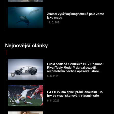
Žraloci využívají magnetické pole Země
jako mapu
19. 5. 2021
Nejnovější články
Lucid odkládá elektrické SUV Cosmos.
Rival Tesly Model Y dorazí později,
automobilka nechce opakovat staré
chyby
6. 8. 2026
EA FC 27 má splnit přání fanoušků. Do
hry se vrací skenování vlastní tváře
6. 8. 2026