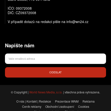
IČO: 09372008
DIČ: CZ09372008
V případě dotazů na redakci pište na info@wn24.cz
Napište nám
ODESLAT
© Copyright |
World News Media, s.r.o.
| všechna práva vyhrazena.
O nás | Kontakt | Redakce
Prezentace WNM
Reklama
Ceník reklamy
Obchodní zastoupení
Cookies