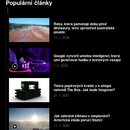
Populární články
Řeka, která pamatuje dobu před
dinosaury, teče uprostřed australské
pouště
17. 1. 2026
Google vytvořil umělou inteligenci, která
umí generovat hudbu z textových vstupů
1. 2. 2023
Tisíce papírových krabic z e-shopů
nahradí The Box. Jak bude fungovat?
21. 1. 2021
Jak zabránit klimatu v oteplování?
Americká vláda poručí Slunci
11. 7. 2022