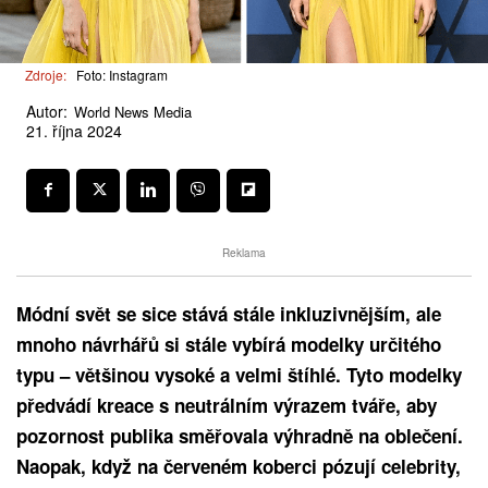
Zdroje:
Foto: Instagram
Autor:
World News Media
21. října 2024
Reklama
Módní svět se sice stává stále inkluzivnějším, ale
mnoho návrhářů si stále vybírá modelky určitého
typu – většinou vysoké a velmi štíhlé. Tyto modelky
předvádí kreace s neutrálním výrazem tváře, aby
pozornost publika směřovala výhradně na oblečení.
Naopak, když na červeném koberci pózují celebrity,