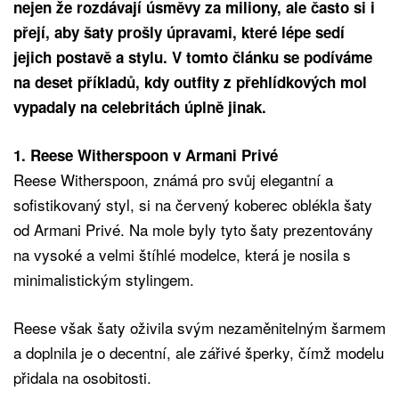
nejen že rozdávají úsměvy za miliony, ale často si i
přejí, aby šaty prošly úpravami, které lépe sedí
jejich postavě a stylu. V tomto článku se podíváme
na deset příkladů, kdy outfity z přehlídkových mol
vypadaly na celebritách úplně jinak.
1. Reese Witherspoon v Armani Privé
Reese Witherspoon, známá pro svůj elegantní a
sofistikovaný styl, si na červený koberec oblékla šaty
od Armani Privé. Na mole byly tyto šaty prezentovány
na vysoké a velmi štíhlé modelce, která je nosila s
minimalistickým stylingem.
Reese však šaty oživila svým nezaměnitelným šarmem
a doplnila je o decentní, ale zářivé šperky, čímž modelu
přidala na osobitosti.