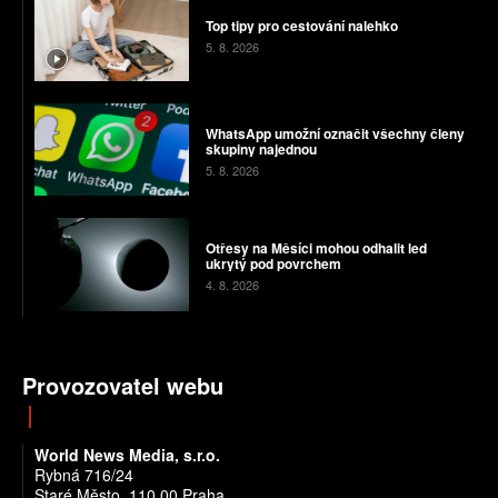
Top tipy pro cestování nalehko
5. 8. 2026
WhatsApp umožní označit všechny členy
skupiny najednou
5. 8. 2026
Otřesy na Měsíci mohou odhalit led
ukrytý pod povrchem
4. 8. 2026
Provozovatel webu
World News Media, s.r.o.
Rybná 716/24
Staré Město, 110 00 Praha