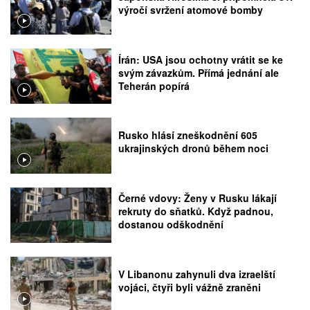
výročí svržení atomové bomby
Írán: USA jsou ochotny vrátit se ke
svým závazkům. Přímá jednání ale
Teherán popírá
Rusko hlásí zneškodnění 605
ukrajinských dronů během noci
Černé vdovy: Ženy v Rusku lákají
rekruty do sňatků. Když padnou,
dostanou odškodnění
V Libanonu zahynuli dva izraelští
vojáci, čtyři byli vážně zraněni