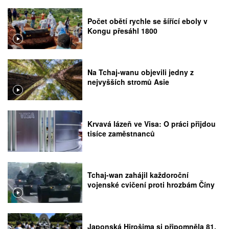
Počet obětí rychle se šířící eboly v
Kongu přesáhl 1800
Na Tchaj-wanu objevili jedny z
nejvyšších stromů Asie
Krvavá lázeň ve Visa: O práci přijdou
tisíce zaměstnanců
Tchaj-wan zahájil každoroční
vojenské cvičení proti hrozbám Číny
Japonská Hirošima si připomněla 81.