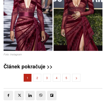
Foto: Instagram
Článek pokračuje >>
1
2
3
4
5