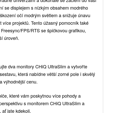
yšní se displejem s nízkým obsahem modrého
poškození očí modrým světlem a snižuje únavu
 více projektů. Tento úžasný pomocník také
my Freesync/FPS/RTS se špičkovou grafikou,
ší úroveň.
ujte dva monitory CHiQ UltraSlim a vytvořte
estavu, která nabídne větší zorné pole i skvělý
a výhodnější cenu.
biče, které vám poskytnou více pohody a
 perspektivu s monitorem CHiQ UltraSlim a
 ať jste kdekoli.