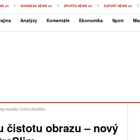
WS 24
BUSINESS NEWS 24
SPORTS NEWS 24
ESPORT NEWS 24
ajina
Analýzy
Komentáře
Ekonomika
Sport
Ma
nový monitor CHiQ UltraSlim
u čistotu obrazu – nový