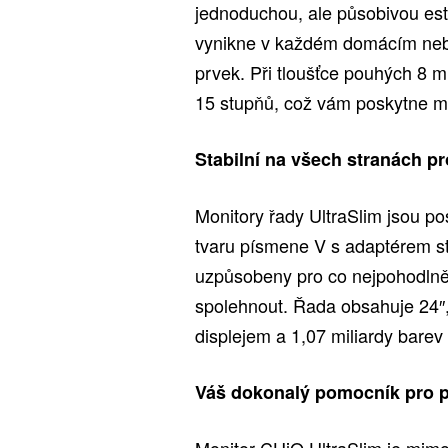
jednoduchou, ale působivou es
vynikne v každém domácím nebo
prvek. Při tloušťce pouhých 8 m
15 stupňů, což vám poskytne ma
Stabilní na všech stranách p
Monitory řady UltraSlim jsou p
tvaru písmene V s adaptérem st
uzpůsobeny pro co nejpohodlnějš
spolehnout. Řada obsahuje 24″, 
displejem a 1,07 miliardy barev
Váš dokonalý pomocník pro p
Monitor CHiQ UltraSlim je mimo