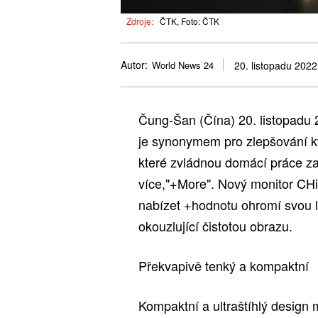
Zdroje:
ČTK, Foto: ČTK
Autor:
World News 24
20. listopadu 2022
Čung-Šan (Čína) 20. listopa
je synonymem pro zlepšování kva
které zvládnou domácí práce z
více,"+More". Nový monitor CHi
nabízet +hodnotu ohromí svou l
okouzlující čistotou obrazu.
Překvapivě tenký a kompaktní
Kompaktní a ultraštíhlý design 