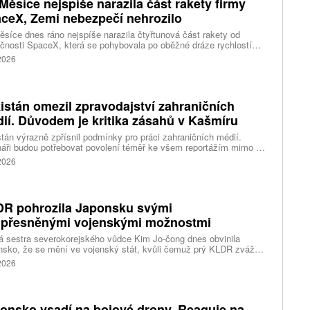
Měsíce nejspíše narazila část rakety firmy
ceX, Zemi nebezpečí nehrozilo
síce dnes ráno nejspíše narazila čtyřtunová část rakety od
čnosti SpaceX, která se pohybovala po oběžné dráze rychlostí
ižně 2,43 kilometru za sekundu. Napsal to web stanice BBC, podle
 2026
je už na Měsíci asi 3000 objektů vyrobených člověkem. Potvrzení
e se čeká v řádu hodin až dnů. Experti už dříve uvedli, že Zemi
ěsíci nehrozí žádné nebezpečí, na lunárním povrchu ale patrně
há desítky metrů velký kráter.
istán omezil zpravodajství zahraničních
ií. Důvodem je kritika zásahů v Kašmíru
tán výrazně zpřísnil podmínky pro práci zahraničních médií.
áři budou potřebovat povolení téměř ke všem reportážím mimo tři
tší města. Nová pravidla přicházejí po kritice postupu úřadů vůči
 2026
estům v Pákistánem spravovaném Kašmíru.
R pohrozila Japonsku svými
přesněnými vojenskými možnostmi
á sestra severokorejského vůdce Kim Jo-čong dnes obvinila
sko, že se mění ve vojenský stát, kvůli čemuž prý KLDR zváží
esněné vojenské možnosti. Odsoudila také Spojené státy za to,
 2026
kiu umožňují pokračovat ve zbrojení, napsaly agentury AFP
nhap.
onsko vsadí na bojové drony. Reaguje na