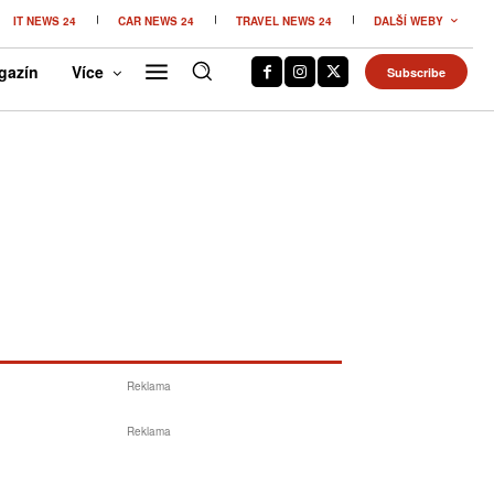
IT NEWS 24
CAR NEWS 24
TRAVEL NEWS 24
DALŠÍ WEBY
gazín
Více
Subscribe
Reklama
Reklama