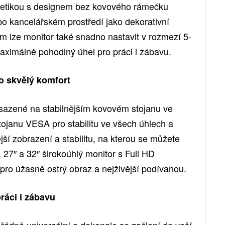
tetikou s designem bez kovového rámečku
 kancelářském prostředí jako dekorativní
m lze monitor také snadno nastavit v rozmezí 5-
ximálně pohodlný úhel pro práci i zábavu.
ro skvělý komfort
osazené na stabilnějším kovovém stojanu ve
ojanu VESA pro stabilitu ve všech úhlech a
í zobrazení a stabilitu, na kterou se můžete
27″ a 32″ širokoúhlý monitor s Full HD
 pro úžasně ostrý obraz a nejživější podívanou.
ráci i zábavu
řádně univerzální a dokonale se začlení do vaší