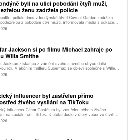
ondýně byli na ulici pobodáni čtyři muži,
i zahájí vyšetřování.
ezřelou ženu zadržela policie
politní policie dnes v londýnské čtvrti Covent Garden zadržela
 podezřelou z pobodání čtyř mužů, informovala média s odkazem
stní úřady. Mluvčí londýnské záchranné služby uvedl, že čtyři
 2026
nti byli ošetřeni na místě a převezeni do nedalekého
acentra. Podle stanice Sky News se policie domnívá, že incident
sí s problémy s duševním zdravím.
far Jackson si po filmu Michael zahraje po
u Willa Smithe
r Jackson získal po ztvárnění svého slavného strýce další
vou roli. V akčním thrilleru Supermax se objeví společně s Willem
em a AnnaSophií Robb. Podrobnosti o jeho postavě zatím tvůrci
 2026
ický influencer byl zastřelen přímo
ostřed živého vysílání na TikToku
ký influencer César Gastélum byl zastřelen během živého
ání na sociální síti TikTok. K útoku došlo v úterý večer ve čtvrti
Ríos ve městě Culiacán na severu země.
 2026