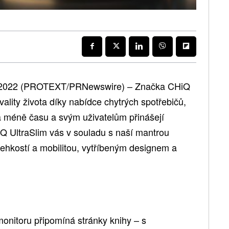
du 2022 (PROTEXT/PRNewswire) – Značka CHiQ
lity života díky nabídce chytrých spotřebičů,
a méně času a svým uživatelům přinášejí
Q UltraSlim vás v souladu s naší mantrou
ehkostí a mobilitou, vytříbeným designem a
monitoru připomíná stránky knihy – s