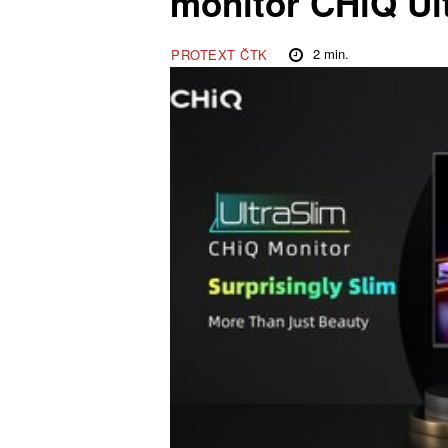
monitor CHiQ Ul
2
min.
PROTEXT ČTK