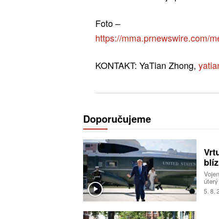
Foto –
https://mma.prnewswire.com/
KONTAKT: YaTian Zhong,
yati
Doporučujeme
Vrt
blí
Voje
úterý
start
5. 8.
ameri
nebyl
incid
odsta