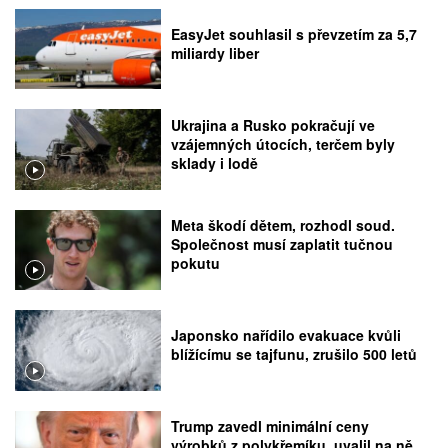
EasyJet souhlasil s převzetím za 5,7
miliardy liber
Ukrajina a Rusko pokračují ve
vzájemných útocích, terčem byly
sklady i lodě
Meta škodí dětem, rozhodl soud.
Společnost musí zaplatit tučnou
pokutu
Japonsko nařídilo evakuace kvůli
blížícímu se tajfunu, zrušilo 500 letů
Trump zavedl minimální ceny
výrobků z polykřemíku, uvalil na ně