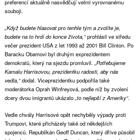
preferencí aktuálně nasvědčují velmi vyrovnanému
souboji.
„Když budete hlasovat pro tenhle tým a zvolíte je,
prohlásil ve středu
budete na to hrdí do konce života,“
večer prezident USA z let 1993 až 2001 Bill Clinton. Po
Baracku Obamovi byl druhým exprezidentem
demokratů, který na sjezdu promluvil.
„Potřebujeme
Kamalu Harrisovou, prezidentku radosti, aby nás
dodal. Viceprezidentku podpořila také
vedla,“
moderátorka Oprah Winfreyová, podle níž by zvolení
dcery dvou imigrantů ukázalo
.
„to nejlepší z Ameriky“
Vedle chvály Harrisové opět nechyběly výpady proti
Trumpovi, které přicházely také od někdejších
spojenců. Republikán Geoff Duncan, který dříve působil