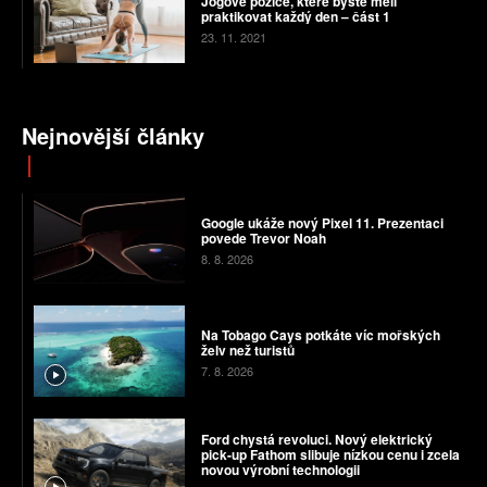
Jógové pozice, které byste měli
praktikovat každý den – část 1
23. 11. 2021
Nejnovější články
Google ukáže nový Pixel 11. Prezentaci
povede Trevor Noah
8. 8. 2026
Na Tobago Cays potkáte víc mořských
želv než turistů
7. 8. 2026
Ford chystá revoluci. Nový elektrický
pick-up Fathom slibuje nízkou cenu i zcela
novou výrobní technologii