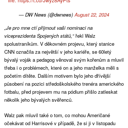
— DW News (@dwnews)
August 22, 2024
„Je pro mne ctí přijmout vaši nominaci na
řekl Walz
viceprezidenta Spojených států,“
spolustraníkům. V děkovném projevu, který stanice
CNN označila za největší v jeho kariéře, se 60letý
bývalý voják a pedagog věnoval svým kořenům a mluvil
třeba i o problémech, které on a jeho manželka měli s
početím dítěte. Dalším motivem bylo jeho dřívější
působení na pozici středoškolského trenéra amerického
fotbalu, před projevem mu na pódium přišlo zatleskat
několik jeho bývalých svěřenců.
Walz pak mluvil také o tom, co mohou Američané
očekávat od Harrisové v případě, že si ji v listopadu