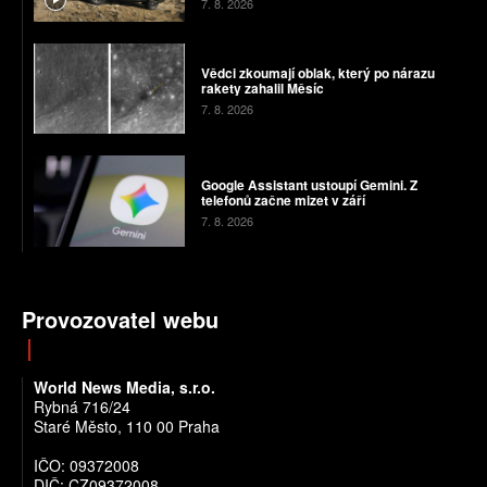
7. 8. 2026
Vědci zkoumají oblak, který po nárazu
rakety zahalil Měsíc
7. 8. 2026
Google Assistant ustoupí Gemini. Z
telefonů začne mizet v září
7. 8. 2026
Provozovatel webu
World News Media, s.r.o.
Rybná 716/24
Staré Město, 110 00 Praha
IČO: 09372008
DIČ: CZ09372008