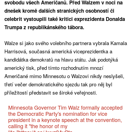
svobodu všech Američanů. Před Walzem v noci na
dnešek kromě dalších stranických osobností či
celebrit vystoupili také kritici exprezidenta Donalda
Trumpa z republikánského tábora.
Walze si jako svého volebního partnera vybrala Kamala
Harrisová, současná americká viceprezidentka a
kandidátka demokratů na hlavu státu. Jak podotýká
americký tisk, před tímto rozhodnutím mnozí
Američané mimo Minnesotu o Walzovi nikdy neslyšeli,
třetí večer demokratického sjezdu tak pro něj byl
příležitostí představit se široké veřejnosti.
Minnesota Governor Tim Walz formally accepted
the Democratic Party's nomination for vice
president in a keynote speech at the convention,
calling it "the honor of my
life."
https://t.co/Jwyz8AyPts