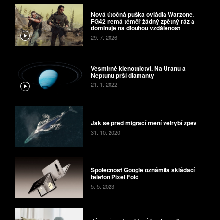
Nová útočná puška ovládla Warzone.
FG42 nemá téměř žádný zpětný ráz a
dominuje na dlouhou vzdálenost
29. 7. 2026
Vesmírné klenotnictví. Na Uranu a
Neptunu prší diamanty
21. 1. 2022
Jak se před migrací mění velrybí zpěv
31. 10. 2020
Společnost Google oznámila skládací
telefon Pixel Fold
5. 5. 2023