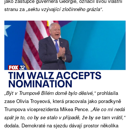
jako zástupce guvernéra Georgie, označil svou vlastní
stranu za
.
„sektu vzývající zločinného grázla“
prohlásila
„Být v Trumpově Bílém domě bylo děsivé,“
zase Olivia Troyeová, která pracovala jako poradkyně
Trumpova viceprezidenta Mikea Pence.
„Ale co mi nedá
spát je to, co by se stalo v případě, že by se tam vrátil,“
dodala. Demokraté na sjezdu dávají prostor několika