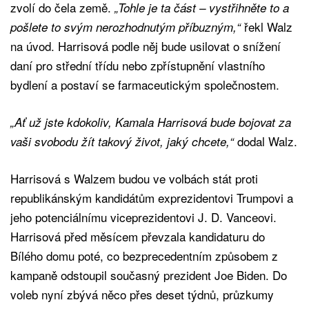
zvolí do čela země.
„Tohle je ta část – vystřihněte to a
řekl Walz
pošlete to svým nerozhodnutým příbuzným,“
na úvod. Harrisová podle něj bude usilovat o snížení
daní pro střední třídu nebo zpřístupnění vlastního
bydlení a postaví se farmaceutickým společnostem.
„Ať už jste kdokoliv, Kamala Harrisová bude bojovat za
dodal Walz.
vaši svobodu žít takový život, jaký chcete,“
Harrisová s Walzem budou ve volbách stát proti
republikánským kandidátům exprezidentovi Trumpovi a
jeho potenciálnímu viceprezidentovi J. D. Vanceovi.
Harrisová před měsícem převzala kandidaturu do
Bílého domu poté, co bezprecedentním způsobem z
kampaně odstoupil současný prezident Joe Biden. Do
voleb nyní zbývá něco přes deset týdnů, průzkumy