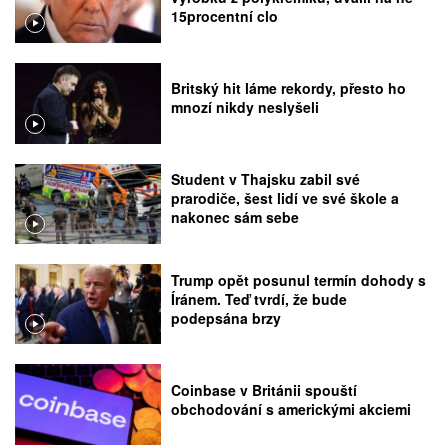
15procentní clo
Britský hit láme rekordy, přesto ho
mnozí nikdy neslyšeli
Student v Thajsku zabil své
prarodiče, šest lidí ve své škole a
nakonec sám sebe
Trump opět posunul termín dohody s
Íránem. Teď tvrdí, že bude
podepsána brzy
Coinbase v Británii spouští
obchodování s americkými akciemi