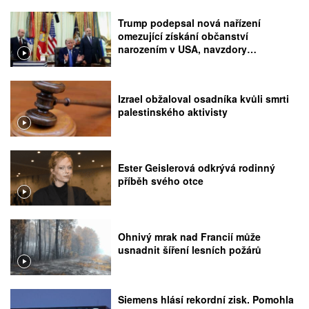
Trump podepsal nová nařízení
omezující získání občanství
narozením v USA, navzdory
rozhodnutí Nejvyššího soudu
Izrael obžaloval osadníka kvůli smrti
palestinského aktivisty
Ester Geislerová odkrývá rodinný
příběh svého otce
Ohnivý mrak nad Francií může
usnadnit šíření lesních požárů
Siemens hlásí rekordní zisk. Pomohla