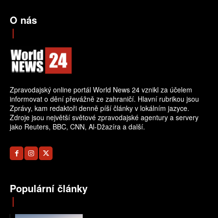
O nás
Zpravodajský online portál World News 24 vznikl za účelem
informovat o dění převážně ze zahraničí. Hlavní rubrikou jsou
Zprávy, kam redaktoři denně píší články v lokálním jazyce.
Zdroje jsou největší světové zpravodajské agentury a servery
jako Reuters, BBC, CNN, Al-Džazíra a další.
Populární články