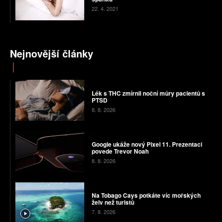
22. 4. 2021
Nejnovější články
Lék s THC zmírnil noční můry pacientů s
PTSD
8. 8. 2026
Google ukáže nový Pixel 11. Prezentaci
povede Trevor Noah
8. 8. 2026
Na Tobago Cays potkáte víc mořských
želv než turistů
7. 8. 2026