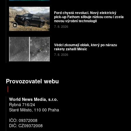
Ford chystá revoluci. Nový elektrický
pick-up Fathom slibuje nízkou cenu i zcela
novou výrobní technologii
7. 8. 2026
Vědci zkoumají oblak, který po nárazu
rakety zahalil Měsíc
7. 8. 2026
Provozovatel webu
World News Media, s.r.o.
Rybná 716/24
Staré Město, 110 00 Praha
IČO: 09372008
DIČ: CZ09372008