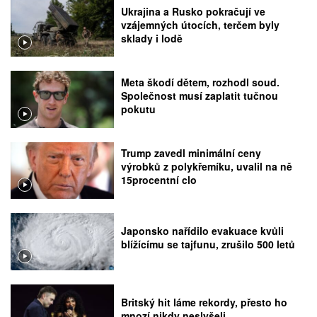
Ukrajina a Rusko pokračují ve
vzájemných útocích, terčem byly
sklady i lodě
Meta škodí dětem, rozhodl soud.
Společnost musí zaplatit tučnou
pokutu
Trump zavedl minimální ceny
výrobků z polykřemíku, uvalil na ně
15procentní clo
Japonsko nařídilo evakuace kvůli
blížícímu se tajfunu, zrušilo 500 letů
Britský hit láme rekordy, přesto ho
mnozí nikdy neslyšeli