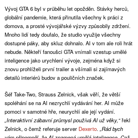
Vývoj GTA 6 byl v průběhu let opožděn. Stávky herců,
globální pandemie, která přinutila všechny k práci z
domova, a prosté vývojářské výzvy způsobily zdržení.
Mnoho lidí tedy doufalo, že studio využije všechny
dostupné páky, aby skluz dohnalo. AI v tom ale roli hrát
nebude. Někteří fanoušci GTA vnímali vzestup umělé
inteligence jako urychlení vývoje, zejména když si
znovu prohlíželi první trailer a všímali si zajímavých
detailů interiérů budov a pouličních značek.
Šéf Take-Two, Strauss Zelnick, však věří, že větší
spoléhání se na AI nezrychlí vydávání her. AI může
pomoci v samotné hře, neurychlí ale její vydání.
řekl
„Interaktivní zábavní průmysl používá AI už věky,“
Zelnick, o čemž referuje server
Dexerto
.
„Rád bych
vám připomněl, že AI znamená umělá inteligence. Což