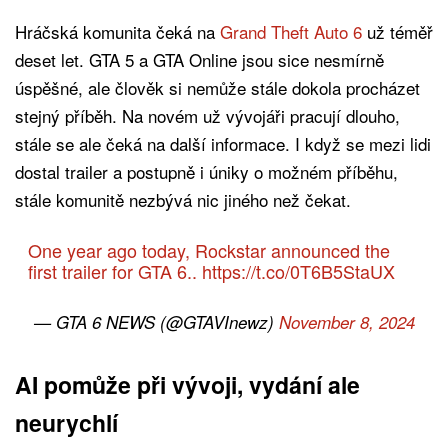
Hráčská komunita čeká na
Grand Theft Auto 6
už téměř
deset let. GTA 5 a GTA Online jsou sice nesmírně
úspěšné, ale člověk si nemůže stále dokola procházet
stejný příběh. Na novém už vývojáři pracují dlouho,
stále se ale čeká na další informace. I když se mezi lidi
dostal trailer a postupně i úniky o možném příběhu,
stále komunitě nezbývá nic jiného než čekat.
One year ago today, Rockstar announced the
first trailer for GTA 6..
https://t.co/0T6B5StaUX
— GTA 6 NEWS (@GTAVInewz)
November 8, 2024
AI pomůže při vývoji, vydání ale
neurychlí