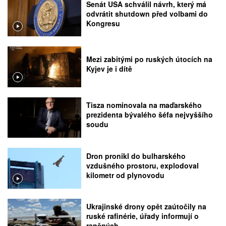
Senát USA schválil návrh, který má
odvrátit shutdown před volbami do
Kongresu
Mezi zabitými po ruských útocích na
Kyjev je i dítě
Tisza nominovala na maďarského
prezidenta bývalého šéfa nejvyššího
soudu
Dron pronikl do bulharského
vzdušného prostoru, explodoval
kilometr od plynovodu
Ukrajinské drony opět zaútočily na
ruské rafinérie, úřady informují o
raněných