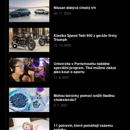
Nissan dobývá čínský trh
26. 11. 2024
Klasika Speed Twin 900 z garáže firmy
Triumph
12. 10. 2022
Univerzita v Portsmouthu nabídne
speciální program. Titul můžete získat
jako kouč e-sportu
11. 6. 2021
Mohou borůvky pomoci snížit hladinu
cholesterolu?
9. 7. 2021
11 potravin, které pomáhají vašemu
spánku