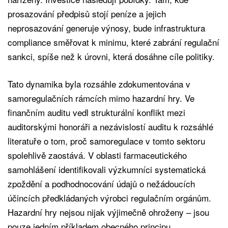
prosazování předpisů stojí peníze a jejich
neprosazování generuje výnosy, bude infrastruktura
compliance směřovat k minimu, které zabrání regulační
sankci, spíše než k úrovni, která dosáhne cíle politiky.
Tato dynamika byla rozsáhle zdokumentována v
samoregulačních rámcích mimo hazardní hry. Ve
finančním auditu vedl strukturální konflikt mezi
auditorskými honoráři a nezávislostí auditu k rozsáhlé
literatuře o tom, proč samoregulace v tomto sektoru
spolehlivě zaostává. V oblasti farmaceutického
samohlášení identifikovali výzkumníci systematická
zpoždění a podhodnocování údajů o nežádoucích
účincích předkládaných výrobci regulačním orgánům.
Hazardní hry nejsou nijak výjimečně ohroženy – jsou
pouze jedním příkladem obecného principu.