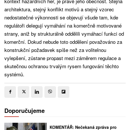
kontext hazardních her, je právě jeho obecnost. Stejná
architektura, stejný konflikt motivů a stejný vzorec
nedostatečné výkonnosti se objevují všude tam, kde
regulátoři delegují vymáhání na komerčně motivované
strany, aniž by strukturálně oddělili vymáhací funkci od
komerční. Dokud nebude toto oddělení považováno za
konstrukční požadavek spíše než za volitelnou
vylepšení, zůstane propast mezi záměrem regulace a
skutečnou ochranou trvalým rysem fungování těchto
systémů.
Doporučujeme
KOMENTÁŘ: Nečekaná zpráva pro