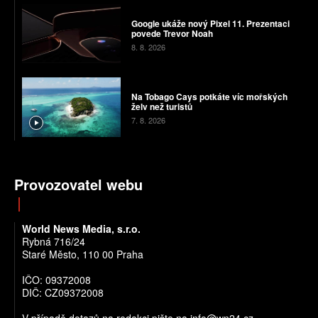
Google ukáže nový Pixel 11. Prezentaci
povede Trevor Noah
8. 8. 2026
Na Tobago Cays potkáte víc mořských
želv než turistů
7. 8. 2026
Provozovatel webu
World News Media, s.r.o.
Rybná 716/24
Staré Město, 110 00 Praha
IČO: 09372008
DIČ: CZ09372008
V případě dotazů na redakci pište na info@wn24.cz