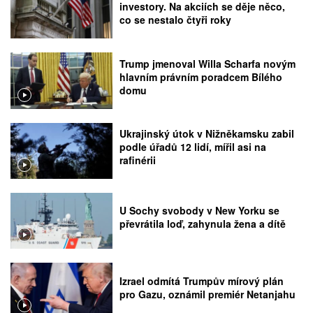
investory. Na akciích se děje něco,
co se nestalo čtyři roky
Trump jmenoval Willa Scharfa novým
hlavním právním poradcem Bílého
domu
Ukrajinský útok v Nižněkamsku zabil
podle úřadů 12 lidí, mířil asi na
rafinérii
U Sochy svobody v New Yorku se
převrátila loď, zahynula žena a dítě
Izrael odmítá Trumpův mírový plán
pro Gazu, oznámil premiér Netanjahu