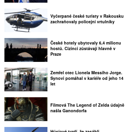
Vyčerpané české turisty v Rakousku
zachraňovaly policejní vrtulníky
České hotely ubytovaly 6,4 milionu
hostů. Cizinci zůstávají hlavně v
Praze
Zemřel otec Lionela Messiho Jorge.
Synovi pomáhal v kariéře od jeho 14
let
Filmová The Legend of Zelda údajně
našla Ganondorfa
Húsíové tvrdí, že zasáhli