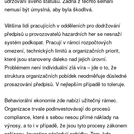
udržování svého statusu. Žádná z těchto selhání
nemusí být úmyslná, aby byla škodlivá.
Většina lidí pracujících v odděleních pro dodržování
předpisů u provozovatelů hazardních her se nesnaží
systém podkopat. Pracují v rámci rozpočtových
omezení, technických limitů a organizačních priorit,
které jsou stanoveny daleko nad jejich úrovní.
Problémem není individuální zlá víra – jde o to, že
struktura organizačních pobídek neodměňuje důsledné
prosazování předpisů. V nejlepším případě to toleruje.
Behaviorální ekonomie zde nabízí užitečný rámec.
Organizace trvale podinvestovávají do procesů
compliance, které s sebou nesou přímé náklady na
výnosy, a to i v případě, že jsou tyto procesy zákonem
nařízeny. Investice následují pobídky. Tam, kde