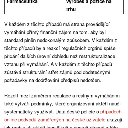
Farmaceutika
výrobek a pozice na
trhu
V každém z těchto případů má strana provádějící
vymáhání přímý finanční zájem na tom, aby byl
standard plněn nedokonalým způsobem. V každém z
těchto případů byla reakcí regulačních orgánů spíše
přidání dalších úrovní dohledu než restrukturalizace
vztahu při vymáhání. A v každém z těchto případů
zůstává strukturální střet zájmů pod dodatečnými
požadavky na dodržování předpisů nedotčen.
Rozdíl mezi záměrem regulace a reálným vymáháním
také vytváří podmínky, které organizovaní aktéři naučí
systematicky využívat. Data české policie o
případech
online podvodů zaměřených na české uživatele
ukazují,
jak rychle zlí aktéři identifikují a operují přesně v této