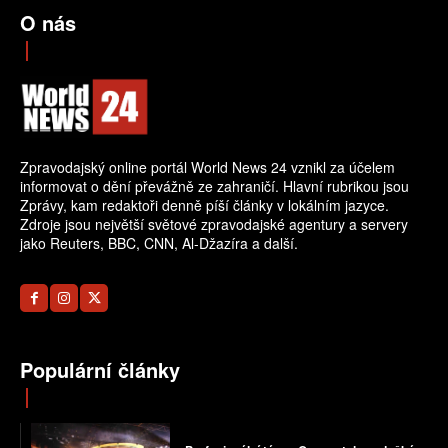
O nás
Zpravodajský online portál World News 24 vznikl za účelem
informovat o dění převážně ze zahraničí. Hlavní rubrikou jsou
Zprávy, kam redaktoři denně píší články v lokálním jazyce.
Zdroje jsou největší světové zpravodajské agentury a servery
jako Reuters, BBC, CNN, Al-Džazíra a další.
Populární články