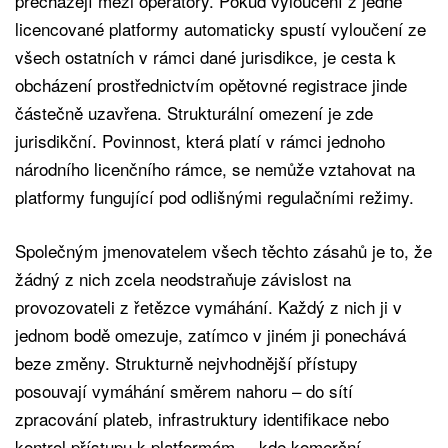
přecházejí mezi operátory. Pokud vyloučení z jedné
licencované platformy automaticky spustí vyloučení ze
všech ostatních v rámci dané jurisdikce, je cesta k
obcházení prostřednictvím opětovné registrace jinde
částečně uzavřena. Strukturální omezení je zde
jurisdikční. Povinnost, která platí v rámci jednoho
národního licenčního rámce, se nemůže vztahovat na
platformy fungující pod odlišnými regulačními režimy.
Společným jmenovatelem všech těchto zásahů je to, že
žádný z nich zcela neodstraňuje závislost na
provozovateli z řetězce vymáhání. Každý z nich ji v
jednom bodě omezuje, zatímco v jiném ji ponechává
beze změny. Strukturně nejvhodnější přístupy
posouvají vymáhání směrem nahoru – do sítí
zpracování plateb, infrastruktury identifikace nebo
kontrol přístupu k platformám –, kde komerční