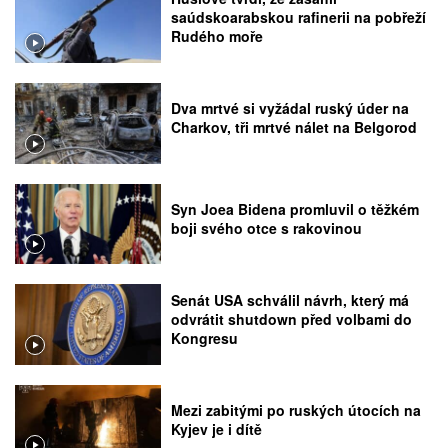
saúdskoarabskou rafinerii na pobřeží
Rudého moře
Dva mrtvé si vyžádal ruský úder na
Charkov, tři mrtvé nálet na Belgorod
Syn Joea Bidena promluvil o těžkém
boji svého otce s rakovinou
Senát USA schválil návrh, který má
odvrátit shutdown před volbami do
Kongresu
Mezi zabitými po ruských útocích na
Kyjev je i dítě