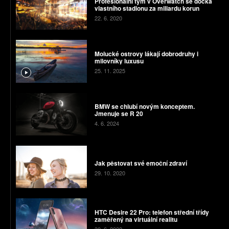
Profesionální tým v Overwatch se dočká
vlastního stadionu za miliardu korun
22. 6. 2020
Molucké ostrovy lákají dobrodruhy i
milovníky luxusu
25. 11. 2025
BMW se chlubí novým konceptem.
Jmenuje se R 20
4. 6. 2024
Jak pěstovat své emoční zdraví
29. 10. 2020
HTC Desire 22 Pro: telefon střední třídy
zaměřený na virtuální realitu