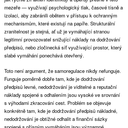
mezeře — využívají psychologický tlak, časové tísně a
izolaci, aby zabránili obětem v přístupu k ochranným
mechanismům, které existují na papíře. Strukturální
zranitelnost je stejná, ať už je vymáhající stranou
legitimní provozovatel snižující náklady na dodržování
předpisů, nebo zločinecká síť využívající prostor, který
slabé vymáhání ponechává otevřený.
Toto není argument, že samoregulace nikdy nefunguje.
Funguje poměrně dobře tam, kde je dodržování
předpisů levné, nedodržování je viditelné a reputační
náklady spojené s odhalením jsou vysoké ve srovnání
s výhodami zkracování cest. Problém se objevuje
konkrétně tam, kde je dodržování předpisů nákladné,
nedodržování je obtížné odhalit a finanční sázky
spojené s přísným vymáháním jsou významné.