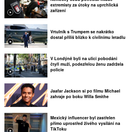
extremisty za útoky na uprchlická
zařízení
Vrtulník s Trumpem se nakrátko
dostal příliš blízko k civilnímu letadlu
V Londýně byli na ulici pobodáni
čtyři muži, podezřelou ženu zadržela
policie
Jaafar Jackson si po filmu Michael
zahraje po boku Willa Smithe
Mexický influencer byl zastřelen
přímo uprostřed živého vysílání na
TikToku