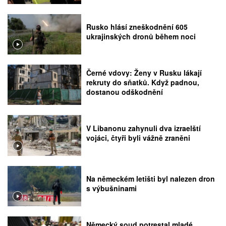
Rusko hlásí zneškodnění 605
ukrajinských dronů během noci
Černé vdovy: Ženy v Rusku lákají
rekruty do sňatků. Když padnou,
dostanou odškodnění
V Libanonu zahynuli dva izraelští
vojáci, čtyři byli vážně zraněni
Na německém letišti byl nalezen dron
s výbušninami
Německý soud potrestal mladé