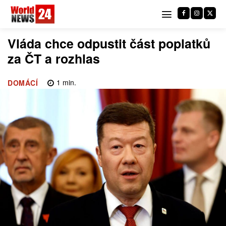
Vláda chce odpustit část poplatků
za ČT a rozhlas
1
min.
DOMÁCÍ