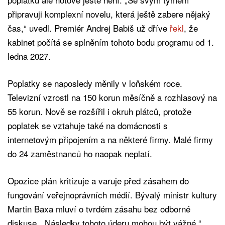
připravuji komplexní novelu, která ještě zabere nějaký
čas,“ uvedl. Premiér Andrej Babiš už dříve
řekl
, že
kabinet počítá se splněním tohoto bodu programu od 1.
ledna 2027.
Poplatky se naposledy měnily v loňském roce.
Televizní vzrostl na 150 korun měsíčně a rozhlasový na
55 korun. Nově se rozšířil i okruh plátců, protože
poplatek se vztahuje také na domácnosti s
internetovým připojením a na některé firmy. Malé firmy
do 24 zaměstnanců ho naopak neplatí.
Opozice plán kritizuje a varuje před zásahem do
fungování veřejnoprávních médií. Bývalý ministr kultury
Martin Baxa mluví o tvrdém zásahu bez odborné
diskuse. „Následky tohoto úderu mohou být vážné,“