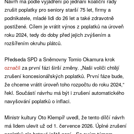
Návrh má podle vyjádření po jednání koaliční rady
zrušit poplatky pro seniory starší 75 let, firmy a
podnikatele, mladé lidi do 26 let a také zdravotně
postižené. Cílem je vrátit výnos z poplatků na úroveň
roku 2024, tedy do doby před jejich zvýšením a
rozšířením okruhu plátců.
Předseda SPD a Sněmovny Tomio Okamura krok
označil
za první fázi širší změny. „Naši voliči chtějí
zrušení koncesionářských poplatků. První fáze bude,
že chceme vrátit úroveň toho rozpočtu do roku 2024,“
řekl. Součástí návrhu má být i zrušení automatického
navyšování poplatků o inflaci.
Ministr kultury Oto Klempíř uvedl, že tento dílčí návrh
má lidem ulevit už od 1. července 2026. Úplné zrušení
poplatků ale hotové ještě není. „Se svým týmem