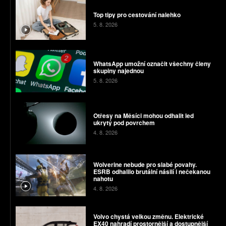
Top tipy pro cestování nalehko
5. 8. 2026
WhatsApp umožní označit všechny členy
skupiny najednou
5. 8. 2026
Otřesy na Měsíci mohou odhalit led
ukrytý pod povrchem
4. 8. 2026
Wolverine nebude pro slabé povahy.
ESRB odhalilo brutální násilí i nečekanou
nahotu
4. 8. 2026
Volvo chystá velkou změnu. Elektrické
EX40 nahradí prostornější a dostupnější