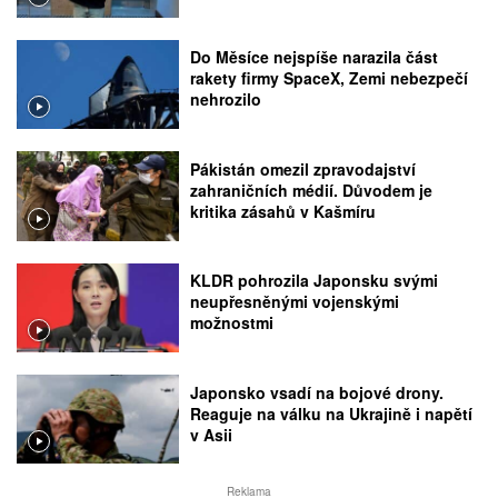
Do Měsíce nejspíše narazila část
rakety firmy SpaceX, Zemi nebezpečí
nehrozilo
Pákistán omezil zpravodajství
zahraničních médií. Důvodem je
kritika zásahů v Kašmíru
KLDR pohrozila Japonsku svými
neupřesněnými vojenskými
možnostmi
Japonsko vsadí na bojové drony.
Reaguje na válku na Ukrajině i napětí
v Asii
Reklama