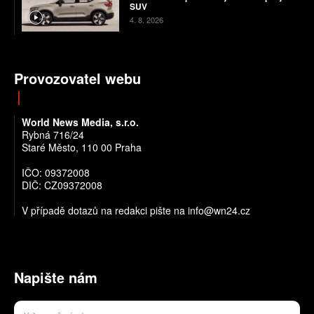
SUV
4. 8. 2026
Provozovatel webu
World News Media, s.r.o.
Rybná 716/24
Staré Město, 110 00 Praha
IČO: 09372008
DIČ: CZ09372008
V případě dotazů na redakci pište na info@wn24.cz
Napište nám