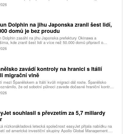
ážích se hromadí miliony tun biomasy, která po vyplavení rychle
 2026
vá, zhoršuje kvalitu vody, omezuje život mořských organismů a
eň působí značné problémy turistickým oblastem závislým na
ěvnících.
fun Dolphin na jihu Japonska zranil šest lidí,
000 domů je bez proudu
n Dolphin zasáhl na jihu Japonska prefektury Okinawa a
ima, kde zranil šest lidí a více než 50.000 domů připravil o
ky elektřiny. Na příchod tajfunu se kvůli riziku záplav a sesuvů
 2026
v důsledku předpovídaných prudkých srážek připravují také na
dním pobřeží Číny, kde úřady uzavřely školy a turisty
dávaná místa, uvedly tiskové agentury.
nělsko zavádí kontroly na hranici s Itálií
li migrační vlně
í mezi Španělskem a Itálií kvůli migraci dál roste. Španělsko
oznámilo, že od sobotní půlnoci zavede dočasné hraniční kontroly
estující z Itálie. Opatření má platit do 7. září a je přímou reakcí na
 2026
dnutí Říma obnovit kontroly u osob přijíždějících ze Španělska po
né migrační krizi v severoafrické Ceutě.
yJet souhlasil s převzetím za 5,7 miliardy
r
ká nízkonákladová letecká společnost easyJet přijala nabídku na
etí od americké investiční skupiny Apollo Global Management.