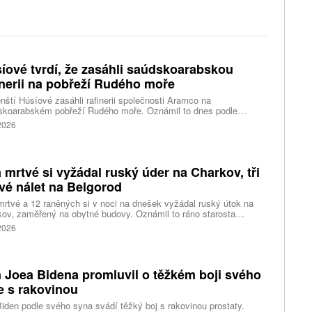
íové tvrdí, že zasáhli saúdskoarabskou
inerii na pobřeží Rudého moře
ští Húsíové zasáhli rafinerii společnosti Aramco na
skoarabském pobřeží Rudého moře. Oznámil to dnes podle
tury AFP vojenský mluvčí povstalecké skupiny podporované
 2026
m. Húsíové tak pokračují v útocích z posledních týdnů na
kou Arábii, zejména na ropnou infrastrukturu a tankery v Rudém
 mrtvé si vyžádal ruský úder na Charkov, tři
vé nálet na Belgorod
rtvé a 12 raněných si v noci na dnešek vyžádal ruský útok na
ov, zaměřený na obytné budovy. Oznámil to ráno starosta
ho největšího ukrajinského města Ihor Terechov. Téměř dvě
 2026
ky raněných měl za následek ruský útok na Oděsu a
opetrovskou oblast, uvedly ukrajinské úřady. Tři lidé přišli o život
utrpělo zranění při rozsáhlém náletu ukrajinských dronů na
rod na západě Ruska, upřesnil úřadující gubernátor regionu
 Joea Bidena promluvil o těžkém boji svého
ndr Šuvajev, který původně informoval o 13 raněných, včetně
dětí.
e s rakovinou
iden podle svého syna svádí těžký boj s rakovinou prostaty.