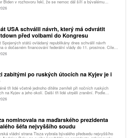
r Biden v rozhovoru řekl, že se nemoc dál šíří a bývalému
ckému prezidentovi způsobuje silné bolesti.
 2026
át USA schválil návrh, který má odvrátit
tdown před volbami do Kongresu
 Spojených států ovládaný republikány dnes schválil návrh
a o dočasném financování federální vlády do 11. prosince. Cílem
ení je předejít před listopadovými volbami do Kongresu
 2026
vanému shutdownu, tedy omezení chodu vlády v důsledku
váleného financování. Píše o tom agentura Reuters.
i zabitými po ruských útocích na Kyjev je i
ě
ně tři lidé včetně jednoho dítěte zemřeli při nočních ruských
ch na Kyjev a jeho okolí. Další tři lidé utrpěli zranění. Podle
inských úřadů Rusové použili mimo jiné balistické rakety.
 2026
za nominovala na maďarského prezidenta
alého šéfa nejvyššího soudu
ská vládní strana Tisza vybrala bývalého předsedu nejvyššího