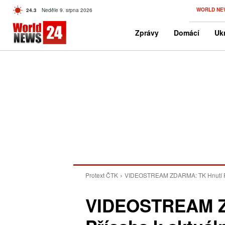
C
WORLD NE
24.3
Neděle 9. srpna 2026
Czech
Zprávy
Domácí
Ukr
Protext ČTK
VIDEOSTREAM ZDARMA: TK Hnutí Přísa
VIDEOSTREAM Z