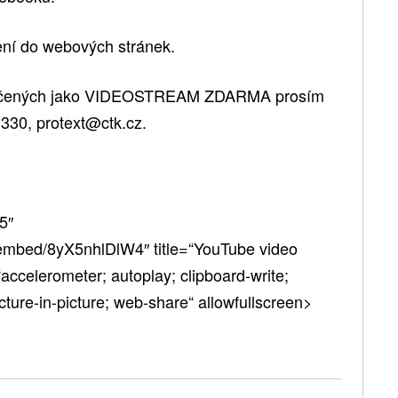
ení do webových stránek.
načených jako VIDEOSTREAM ZDARMA prosím
 330, protext@ctk.cz.
5″
embed/8yX5nhlDlW4″ title=“YouTube video
accelerometer; autoplay; clipboard-write;
ture-in-picture; web-share“ allowfullscreen>