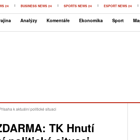
WS 24
BUSINESS NEWS 24
SPORTS NEWS 24
ESPORT NEWS 24
ajina
Analýzy
Komentáře
Ekonomika
Sport
Ma
ha k aktuální politické situaci
DARMA: TK Hnutí