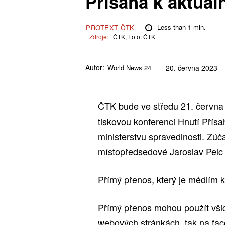
Přísaha k aktuáln
Less than 1
min.
PROTEXT ČTK
Zdroje:
ČTK, Foto: ČTK
Autor:
World News 24
20. června 2023
ČTK bude ve středu 21. června
tiskovou konferenci Hnutí Přísah
ministerstvu spravedlnosti. Zúč
místopředsedové Jaroslav Pelc 
Přímý přenos, který je médiím 
Přímý přenos mohou použít všic
webových stránkách, tak na fa