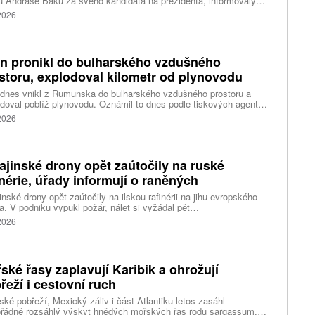
 Andráse Baku za svého kandidáta na prezidenta, informovaly
vé agentury. Očekává se, že András Baka bude v úterý zvolen v
 2026
mentu novou hlavou státu.
n pronikl do bulharského vzdušného
storu, explodoval kilometr od plynovodu
 dnes vnikl z Rumunska do bulharského vzdušného prostoru a
doval poblíž plynovodu. Oznámil to dnes podle tiskových agentur
rský premiér Rumen Radev. Dron podle něj nesl velké množství
 2026
nin, píše agentura DPA.
ajinské drony opět zaútočily na ruské
inérie, úřady informují o raněných
inské drony opět zaútočily na ilskou rafinérii na jihu evropského
. V podniku vypukl požár, nálet si vyžádal pět
ých, informoval krizový štáb Krasnodarského kraje. Další dva lidi
 2026
l dron v Zadonsku na Donu, oznámil gubernátor Lipecké oblasti
Artamonov. Ruské úřady informovaly o zničení stovek
inských dronů během uplynulé noci. Ukrajinské drony podle Kyjeva
ly rafinérie v Ilsku a v Syzrani.
ské řasy zaplavují Karibik a ohrožují
řeží i cestovní ruch
ské pobřeží, Mexický záliv i část Atlantiku letos zasáhl
řádně rozsáhlý výskyt hnědých mořských řas rodu sargassum.