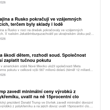
akce oceňuje aerolinku na 5,7 miliardy liber, tedy přibližně 162
 2026
rd korun.
ajina a Rusko pokračují ve vzájemných
cích, terčem byly sklady i lodě
ina a Rusko v noci na dnešek pokračovaly ve vzájemných
ch. V ruském Jekatěrinburguzachvátil po ukrajinském útoku požár
tické centrum ruského internetového prodejce Wildberries.
 2026
čnost o tom informovala bez podrobností na síti Telegram.
k ruské dronové útoky podle ukrajinských úřadů způsobily požár
ělských skladů v obci Balaklija v Charkovské oblasti na východě
iny, napsal Reuters.
a škodí dětem, rozhodl soud. Společnost
í zaplatit tučnou pokutu
v americkém státě Nové Mexiko uložil společnosti Meta
orms pokutu v celkové výši 567 milionů dolarů (téměř 12 miliard
) za újmu, kterou její platformy Facebook a Instagram působí
 2026
ým lidem. Firma musí změnit způsob ověřování věku.
mp zavedl minimální ceny výrobků z
ykřemíku, uvalil na ně 15procentní clo
cký prezident Donald Trump ve čtvrtek zavedl minimální dovozní
výrobků z polykřemíku a na jejich dovoz uvalil 15procentní clo.
řemík se používá při výrobě polovodičů a je hlavní složkou