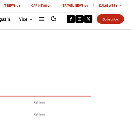
IT NEWS 24
CAR NEWS 24
TRAVEL NEWS 24
DALŠÍ WEBY
gazín
Více
Subscribe
Reklama
Reklama