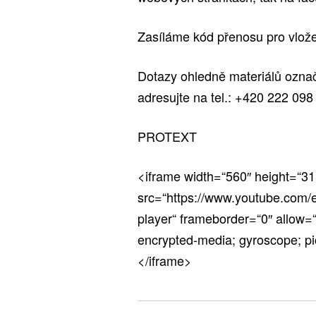
Zasíláme kód přenosu pro vlož
Dotazy ohledně materiálů oz
adresujte na tel.: +420 222 098
PROTEXT
<iframe width=“560″ height=“31
src=“https://www.youtube.com/
player“ frameborder=“0″ allow=“
encrypted-media; gyroscope; pic
</iframe>