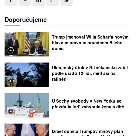
Doporučujeme
Trump jmenoval Willa Scharfa novým
hlavním právním poradcem Bílého
domu
Ukrajinský útok v Nižněkamsku zabil
podle úřadů 12 lidí, mířil asi na
rafinérii
U Sochy svobody v New Yorku se
převrátila loď, zahynula žena a dítě
Izrael odmítá Trumpův mírový plán