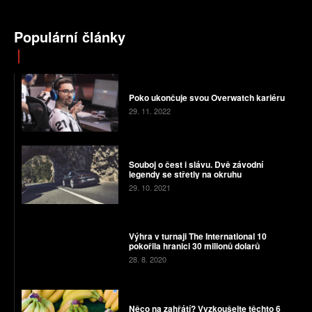
Populární články
Poko ukončuje svou Overwatch kariéru
29. 11. 2022
Souboj o čest i slávu. Dvě závodní
legendy se střetly na okruhu
29. 10. 2021
Výhra v turnaji The International 10
pokořila hranici 30 milionů dolarů
28. 8. 2020
Něco na zahřátí? Vyzkoušejte těchto 6