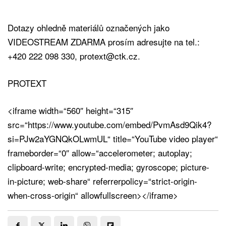
Dotazy ohledně materiálů označených jako
VIDEOSTREAM ZDARMA prosím adresujte na tel.:
+420 222 098 330, protext@ctk.cz.
PROTEXT
<iframe width=“560″ height=“315″
src=“https://www.youtube.com/embed/PvmAsd9Qik4?
si=PJw2aYGNQkOLwmUL“ title=“YouTube video player“
frameborder=“0″ allow=“accelerometer; autoplay;
clipboard-write; encrypted-media; gyroscope; picture-
in-picture; web-share“ referrerpolicy=“strict-origin-
when-cross-origin“ allowfullscreen></iframe>