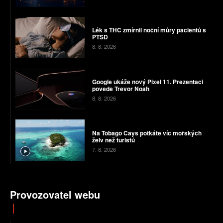
Lék s THC zmírnil noční můry pacientů s
PTSD
8. 8. 2026
Google ukáže nový Pixel 11. Prezentaci
povede Trevor Noah
8. 8. 2026
Na Tobago Cays potkáte víc mořských
želv než turistů
7. 8. 2026
Provozovatel webu