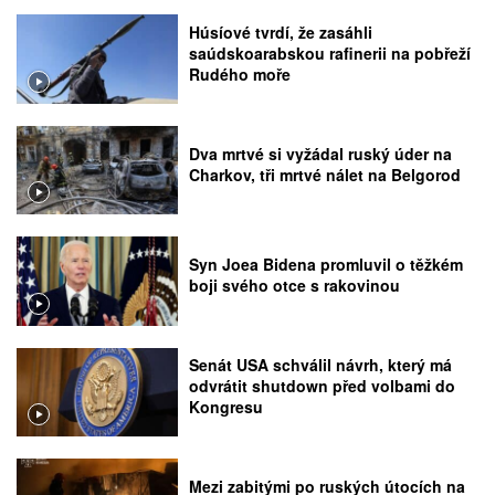
Húsíové tvrdí, že zasáhli
saúdskoarabskou rafinerii na pobřeží
Rudého moře
Dva mrtvé si vyžádal ruský úder na
Charkov, tři mrtvé nálet na Belgorod
Syn Joea Bidena promluvil o těžkém
boji svého otce s rakovinou
Senát USA schválil návrh, který má
odvrátit shutdown před volbami do
Kongresu
Mezi zabitými po ruských útocích na