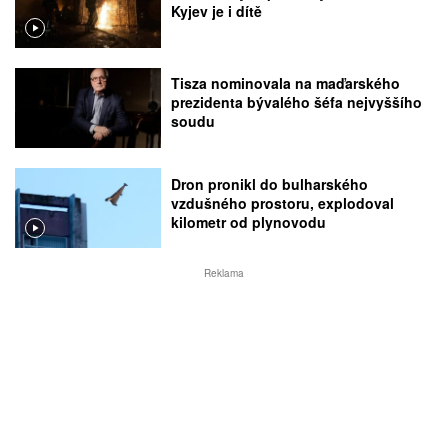
Kyjev je i dítě
Tisza nominovala na maďarského
prezidenta bývalého šéfa nejvyššího
soudu
Dron pronikl do bulharského
vzdušného prostoru, explodoval
kilometr od plynovodu
Reklama