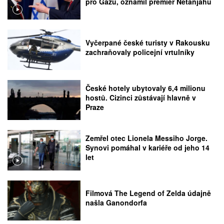
pro Gazu, oznámil premiér Netanjahu
Vyčerpané české turisty v Rakousku
zachraňovaly policejní vrtulníky
České hotely ubytovaly 6,4 milionu
hostů. Cizinci zůstávají hlavně v
Praze
Zemřel otec Lionela Messiho Jorge.
Synovi pomáhal v kariéře od jeho 14
let
Filmová The Legend of Zelda údajně
našla Ganondorfa