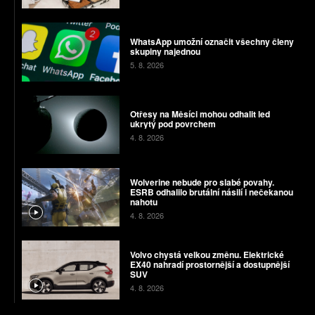
WhatsApp umožní označit všechny členy
skupiny najednou
5. 8. 2026
Otřesy na Měsíci mohou odhalit led
ukrytý pod povrchem
4. 8. 2026
Wolverine nebude pro slabé povahy.
ESRB odhalilo brutální násilí i nečekanou
nahotu
4. 8. 2026
Volvo chystá velkou změnu. Elektrické
EX40 nahradí prostornější a dostupnější
SUV
4. 8. 2026