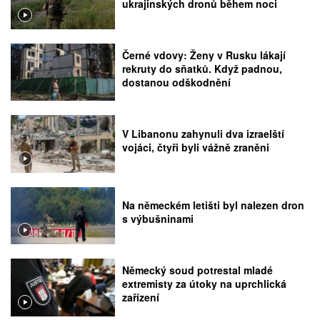
ukrajinských dronů během noci
Černé vdovy: Ženy v Rusku lákají
rekruty do sňatků. Když padnou,
dostanou odškodnění
V Libanonu zahynuli dva izraelští
vojáci, čtyři byli vážně zraněni
Na německém letišti byl nalezen dron
s výbušninami
Německý soud potrestal mladé
extremisty za útoky na uprchlická
zařízení