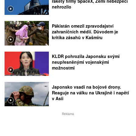
rakety firmy SpaceX, Zemi nebezpečí
nehrozilo
Pákistán omezil zpravodajství
zahraničních médií. Důvodem je
kritika zásahů v Kašmíru
KLDR pohrozila Japonsku svými
neupřesněnými vojenskými
možnostmi
Japonsko vsadí na bojové drony.
Reaguje na válku na Ukrajině i napětí
v Asii
Reklama