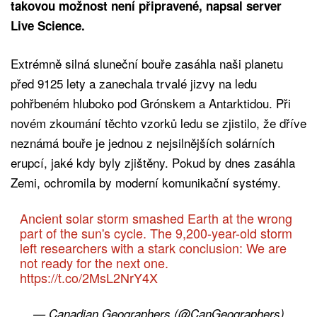
takovou možnost není připravené, napsal server
Live Science.
Extrémně silná sluneční bouře zasáhla naši planetu
před 9125 lety a zanechala trvalé jizvy na ledu
pohřbeném hluboko pod Grónskem a Antarktidou. Při
novém zkoumání těchto vzorků ledu se zjistilo, že dříve
neznámá bouře je jednou z nejsilnějších solárních
erupcí, jaké kdy byly zjištěny. Pokud by dnes zasáhla
Zemi, ochromila by moderní komunikační systémy.
Ancient solar storm smashed Earth at the wrong
part of the sun's cycle. The 9,200-year-old storm
left researchers with a stark conclusion: We are
not ready for the next one.
https://t.co/2MsL2NrY4X
— Canadian Geographers (@CanGeographers)