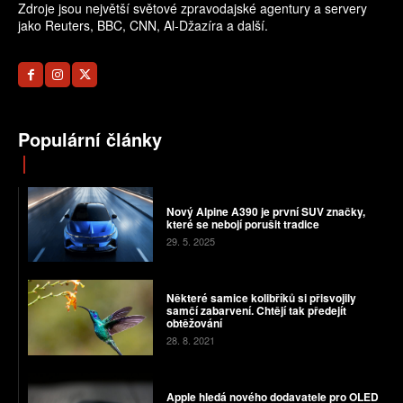
Zdroje jsou největší světové zpravodajské agentury a servery
jako Reuters, BBC, CNN, Al-Džazíra a další.
Populární články
Nový Alpine A390 je první SUV značky,
které se nebojí porušit tradice
29. 5. 2025
Některé samice kolibříků si přisvojily
samčí zabarvení. Chtějí tak předejít
obtěžování
28. 8. 2021
Apple hledá nového dodavatele pro OLED