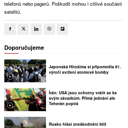
telefonů nebo pagerů. Poškodit mohou i citlivé součásti
satelitů.
Doporučujeme
Japonská Hirošima si připomněla 81.
výročí svržení atomové bomby
Írán: USA jsou ochotny vrátit se ke
svým závazkům. Přímá jednání ale
Teherán popírá
Rusko hlásí zneškodnění 605