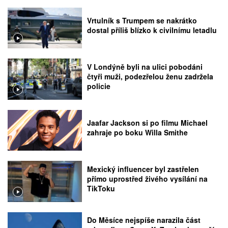
Vrtulník s Trumpem se nakrátko
dostal příliš blízko k civilnímu letadlu
V Londýně byli na ulici pobodáni
čtyři muži, podezřelou ženu zadržela
policie
Jaafar Jackson si po filmu Michael
zahraje po boku Willa Smithe
Mexický influencer byl zastřelen
přímo uprostřed živého vysílání na
TikToku
Do Měsíce nejspíše narazila část