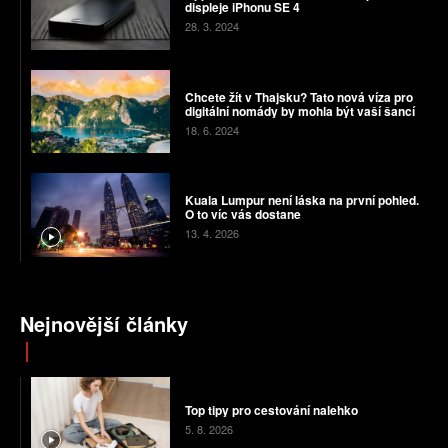
displeje iPhonu SE 4
28. 3. 2024
Chcete žít v Thajsku? Tato nová víza pro
digitální nomády by mohla být vaší šancí
18. 6. 2024
Kuala Lumpur není láska na první pohled.
O to víc vás dostane
13. 4. 2026
Nejnovější články
Top tipy pro cestování nalehko
5. 8. 2026