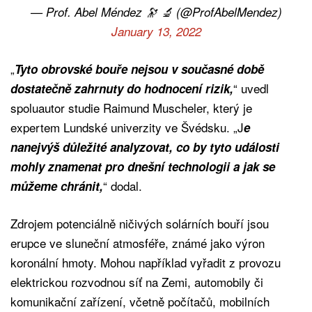
— Prof. Abel Méndez 🔭 🔬 (@ProfAbelMendez)
January 13, 2022
„
Tyto obrovské bouře nejsou v současné době
“ uvedl
dostatečně zahrnuty do hodnocení rizik,
spoluautor studie Raimund Muscheler, který je
expertem Lundské univerzity ve Švédsku. „J
e
nanejvýš důležité analyzovat, co by tyto události
mohly znamenat pro dnešní technologii a jak se
“ dodal.
můžeme chránit,
Zdrojem potenciálně ničivých solárních bouří jsou
erupce ve sluneční atmosféře, známé jako výron
koronální hmoty. Mohou například vyřadit z provozu
elektrickou rozvodnou síť na Zemi, automobily či
komunikační zařízení, včetně počítačů, mobilních