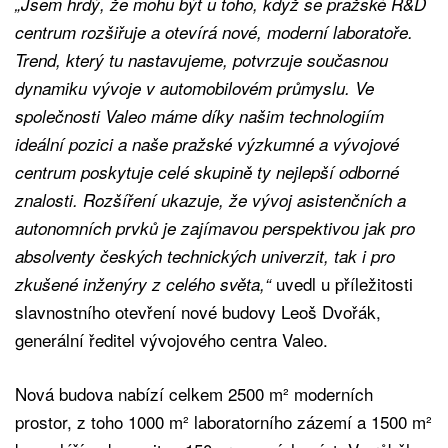
„Jsem hrdý, že mohu být u toho, když se pražské R&D
centrum rozšiřuje a otevírá nové, moderní laboratoře.
Trend, který tu nastavujeme, potvrzuje současnou
dynamiku vývoje v automobilovém průmyslu. Ve
společnosti Valeo máme díky našim technologiím
ideální pozici a naše pražské výzkumné a vývojové
centrum poskytuje celé skupině ty nejlepší odborné
znalosti. Rozšíření ukazuje, že vývoj asistenčních a
autonomních prvků je zajímavou perspektivou jak pro
absolventy českých technických univerzit, tak i pro
uvedl u příležitosti
zkušené inženýry z celého světa,“
slavnostního otevření nové budovy Leoš Dvořák,
generální ředitel vývojového centra Valeo.
Nová budova nabízí celkem 2500 m² moderních
prostor, z toho 1000 m² laboratorního zázemí a 1500 m²