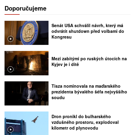
Doporučujeme
Senát USA schválil návrh, který má
odvrátit shutdown před volbami do
Kongresu
Mezi zabitými po ruských útocích na
Kyjev je i dítě
Tisza nominovala na maďarského
prezidenta bývalého šéfa nejvyššího
soudu
Dron pronikl do bulharského
vzdušného prostoru, explodoval
kilometr od plynovodu