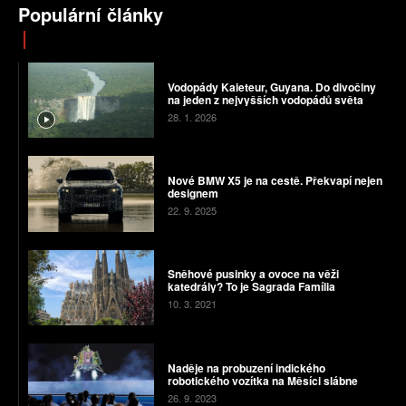
Populární články
Vodopády Kaieteur, Guyana. Do divočiny
na jeden z nejvyšších vodopádů světa
28. 1. 2026
Nové BMW X5 je na cestě. Překvapí nejen
designem
22. 9. 2025
Sněhové pusinky a ovoce na věži
katedrály? To je Sagrada Família
10. 3. 2021
Naděje na probuzení indického
robotického vozítka na Měsíci slábne
26. 9. 2023