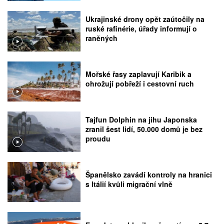
Ukrajinské drony opět zaútočily na
ruské rafinérie, úřady informují o
raněných
Mořské řasy zaplavují Karibik a
ohrožují pobřeží i cestovní ruch
Tajfun Dolphin na jihu Japonska
zranil šest lidí, 50.000 domů je bez
proudu
Španělsko zavádí kontroly na hranici
s Itálií kvůli migrační vlně