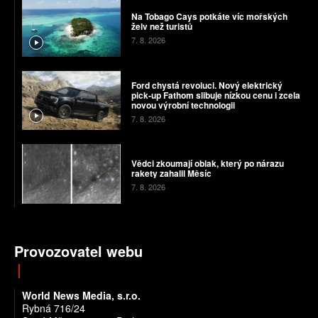
Na Tobago Cays potkáte víc mořských
želv než turistů
7. 8. 2026
Ford chystá revoluci. Nový elektrický
pick-up Fathom slibuje nízkou cenu i zcela
novou výrobní technologii
7. 8. 2026
Vědci zkoumají oblak, který po nárazu
rakety zahalil Měsíc
7. 8. 2026
Provozovatel webu
World News Media, s.r.o.
Rybná 716/24