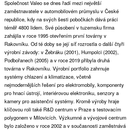
Společnost Valeo se dnes řadí mezi největší
zaměstnavatele v automobilovém průmyslu v České
republice, kdy na svých šesti pobočkách dává práci
téměř 4800 lidem. Své působení v tuzemsku firma
zahájila v roce 1995 otevřením první továrny v
Rakovníku. Od té doby se její síť rozrostla o další čtyři
výrobní závody: v Žebráku (2001), Humpolci (2002),
Podbořanech (2005) a v roce 2019 přibyla druhá
továrna v Rakovníku. Výrobní portfolio zahrnuje
systémy chlazení a klimatizace, včetně
nejmodernějších řešení pro elektromobily, komponenty
pro hnací ústrojí, interiérovou elektroniku, senzory a
kamery pro asistenční systémy. Kromě výroby hraje
klíčovou roli také R&D centrum v Praze s testovacím
polygonem v Milovicích. Výzkumné a vývojové centrum
bylo založeno v roce 2002 a v současnosti zaměstnává