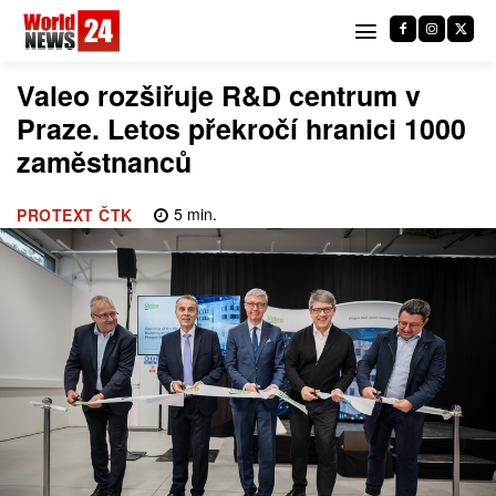
Valeo rozšiřuje R&D centrum v
Praze. Letos překročí hranici 1000
zaměstnanců
5
min.
PROTEXT ČTK