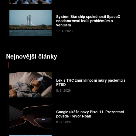
Systém Starship společnosti SpaceX
neodstartoval kvůli problémům s
ventilem
17. 4. 2023
Nejnovější články
Lék s THC zmírnil noční můry pacientů s
PTSD
8. 8. 2026
Google ukáže nový Pixel 11. Prezentaci
povede Trevor Noah
8. 8. 2026