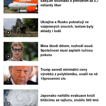
EasyJet souhlasil s převzetím za 5,7
miliardy liber
Ukrajina a Rusko pokračují ve
vzájemných útocích, terčem byly
sklady i lodě
Meta škodí dětem, rozhodl soud.
Společnost musí zaplatit tučnou
pokutu
Trump zavedl minimální ceny
výrobků z polykřemíku, uvalil na ně
15procentní clo
Japonsko nařídilo evakuace kvůli
blížícímu se tajfunu, zrušilo 500 letů