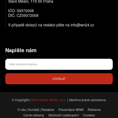
Staré Město, 110 00 Praha
IČO: 09372008
DIČ: CZ09372008
V případě dotazů na redakci pište na info@wn24.cz
Napište nám
ODESLAT
© Copyright |
World News Media, s.r.o.
| všechna práva vyhrazena.
O nás | Kontakt | Redakce
Prezentace WNM
Reklama
Ceník reklamy
Obchodní zastoupení
Cookies