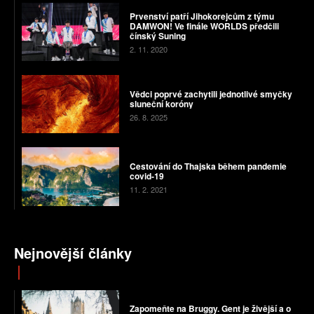
Prvenství patří Jihokorejcům z týmu
DAMWON! Ve finále WORLDS předčili
čínský Suning
2. 11. 2020
Vědci poprvé zachytili jednotlivé smyčky
sluneční koróny
26. 8. 2025
Cestování do Thajska během pandemie
covid-19
11. 2. 2021
Nejnovější články
Zapomeňte na Bruggy. Gent je živější a o