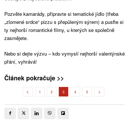
Pozvěte kamarády, připravte si tematické jídlo (třeba
„zlomené srdce“ pizzu s přepůleným sýrem) a pusťte si
ty nejhorší romantické filmy, u kterých se společně
zasmějete.
Nebo si dejte výzvu – kdo vymyslí nejhorší valentýnské
přání, vyhrává!
Článek pokračuje >>
1
2
3
4
5