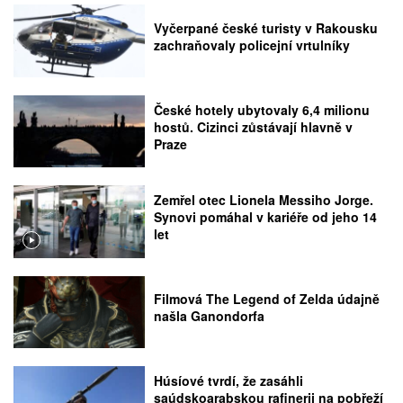
Vyčerpané české turisty v Rakousku
zachraňovaly policejní vrtulníky
České hotely ubytovaly 6,4 milionu
hostů. Cizinci zůstávají hlavně v
Praze
Zemřel otec Lionela Messiho Jorge.
Synovi pomáhal v kariéře od jeho 14
let
Filmová The Legend of Zelda údajně
našla Ganondorfa
Húsíové tvrdí, že zasáhli
saúdskoarabskou rafinerii na pobřeží