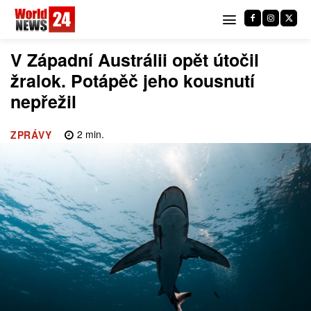
V Západní Austrálii opět útočil
žralok. Potápěč jeho kousnutí
nepřežil
2
min.
ZPRÁVY