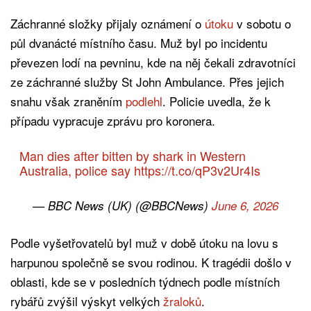
Záchranné složky přijaly oznámení o
útoku
v sobotu o
půl dvanácté místního času. Muž byl po incidentu
převezen lodí na pevninu, kde na něj čekali zdravotníci
ze záchranné služby St John Ambulance. Přes jejich
snahu však zraněním
podlehl
. Policie uvedla, že k
případu vypracuje zprávu pro koronera.
Man dies after bitten by shark in Western
Australia, police say
https://t.co/qP3v2Ur4Is
— BBC News (UK) (@BBCNews)
June 6, 2026
Podle vyšetřovatelů byl muž v době útoku na lovu s
harpunou společně se svou rodinou. K tragédii došlo v
oblasti, kde se v posledních týdnech podle místních
rybářů zvýšil výskyt velkých
žraloků
.