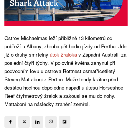
Ostrov Michaelmas leží přibližně 13 kilometrů od
pobřeží u Albany, zhruba pět hodin jízdy od Perthu. Jde
již o druhý smrtelný
útok žraloka
v Západní Austrálii za
poslední čtyři týdny. V polovině května zahynul při
podvodním lovu u ostrova Rottnest osmatřicetiletý
Steven Mattaboni z Perthu. Muže tehdy krátce před
desátou hodinou dopoledne napadl u útesu Horseshoe
Reef čtyřmetrový žralok a zakousl se mu do nohy.
Mattaboni na následky zranění zemřel.