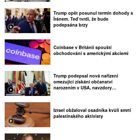
Trump opět posunul termín dohody s
Íránem. Teď tvrdí, že bude
podepsána brzy
Coinbase v Británii spouští
obchodování s americkými akciemi
Trump podepsal nová nařízení
omezující získání občanství
narozením v USA, navzdory
rozhodnutí Nejvyššího soudu
Izrael obžaloval osadníka kvůli smrti
palestinského aktivisty