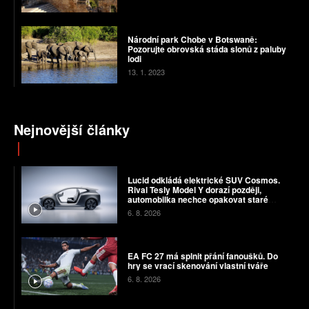
Národní park Chobe v Botswaně:
Pozorujte obrovská stáda slonů z paluby
lodi
13. 1. 2023
Nejnovější články
Lucid odkládá elektrické SUV Cosmos.
Rival Tesly Model Y dorazí později,
automobilka nechce opakovat staré
chyby
6. 8. 2026
EA FC 27 má splnit přání fanoušků. Do
hry se vrací skenování vlastní tváře
6. 8. 2026