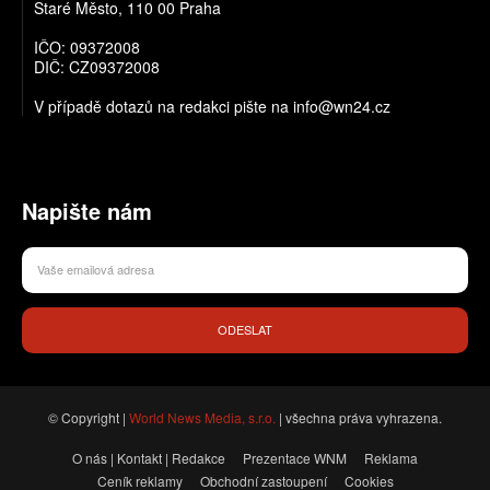
Staré Město, 110 00 Praha
IČO: 09372008
DIČ: CZ09372008
V případě dotazů na redakci pište na info@wn24.cz
Napište nám
ODESLAT
© Copyright |
World News Media, s.r.o.
| všechna práva vyhrazena.
O nás | Kontakt | Redakce
Prezentace WNM
Reklama
Ceník reklamy
Obchodní zastoupení
Cookies