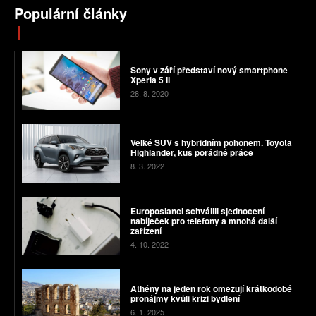
Populární články
Sony v září představí nový smartphone
Xperia 5 II
28. 8. 2020
Velké SUV s hybridním pohonem. Toyota
Highlander, kus pořádné práce
8. 3. 2022
Europoslanci schválili sjednocení
nabíječek pro telefony a mnohá další
zařízení
4. 10. 2022
Athény na jeden rok omezují krátkodobé
pronájmy kvůli krizi bydlení
6. 1. 2025