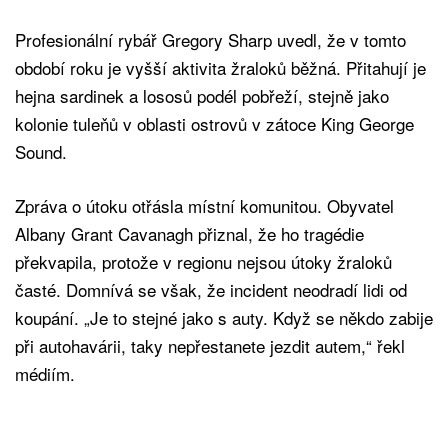
Profesionální rybář Gregory Sharp uvedl, že v tomto
období roku je vyšší aktivita žraloků běžná. Přitahují je
hejna sardinek a lososů podél pobřeží, stejně jako
kolonie tuleňů v oblasti ostrovů v zátoce King George
Sound.
Zpráva o útoku otřásla místní komunitou. Obyvatel
Albany Grant Cavanagh přiznal, že ho tragédie
překvapila, protože v regionu nejsou útoky žraloků
časté. Domnívá se však, že incident neodradí lidi od
koupání. „Je to stejné jako s auty. Když se někdo zabije
při autohavárii, taky nepřestanete jezdit autem,“ řekl
médiím.