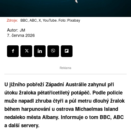
Zdroje:
BBC, ABC, X, YouTube. Foto: Pixabay
Autor:
JM
7. června 2026
Reklama
U jižního pobřeží Západní Austrálie zahynul při
útoku žraloka pětatřicetiletý potápěč. Podle policie
muže napadl zhruba čtyři a půl metru dlouhý žralok
během harpunování u ostrova Michaelmas Island
nedaleko města Albany. Informuje o tom BBC, ABC
a další servery.