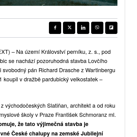
XT) – Na území Království perníku, z. s., pod
bic se nachází pozoruhodná stavba Lovčího
ji svobodný pán Richard Drasche z Wartinbergu
1 koupil v dražbě pardubický velkostatek –
 z východočeských Slatiňan, architekt a od roku
myslové školy v Praze František Schmoranz ml.
muje, že tato výjimečná stavba je
né České chalupy na zemské Jubilejní