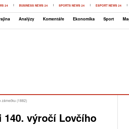
WS 24
BUSINESS NEWS 24
SPORTS NEWS 24
ESPORT NEWS 24
ajina
Analýzy
Komentáře
Ekonomika
Sport
Ma
ho zámečku (1882)
i 140. výročí Lovčího