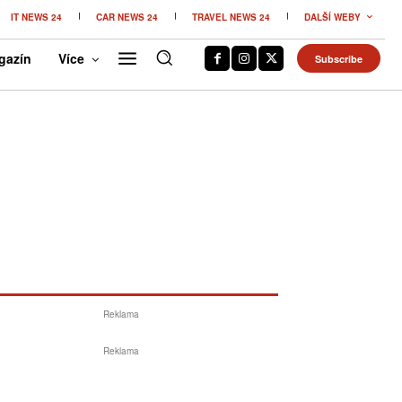
IT NEWS 24
CAR NEWS 24
TRAVEL NEWS 24
DALŠÍ WEBY
gazín
Více
Subscribe
Reklama
Reklama