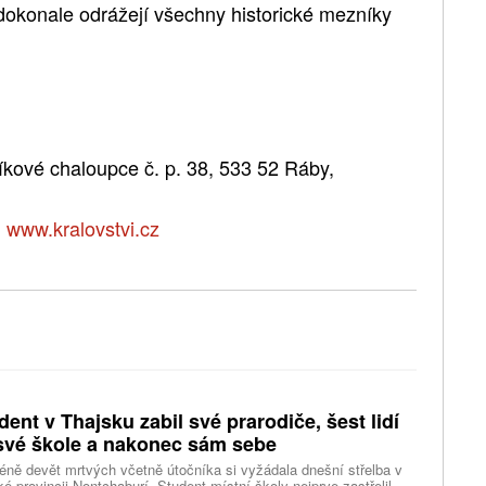
dokonale odrážejí všechny historické mezníky
níkové chaloupce č. p. 38, 533 52 Ráby,
,
www.kralovstvi.cz
dent v Thajsku zabil své prarodiče, šest lidí
své škole a nakonec sám sebe
ně devět mrtvých včetně útočníka si vyžádala dnešní střelba v
ké provincii Nontchaburí. Student místní školy nejprve zastřelil