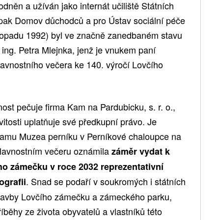
něn a užíván jako internát učiliště Státních
 pak Domov důchodců a pro Ústav sociální péče
istopadu 1992) byl ve značně zanedbaném stavu
ing. Petra Mlejnka, jenž je vnukem paní
avnostního večera ke 140. výročí Lovčího
st pečuje firma Kam na Pardubicku, s. r. o.,
itosti uplatňuje své předkupní právo. Je
ramu Muzea perníku v Perníkové chaloupce na
 slavnostním večeru oznámila
záměr vydat k
o zámečku v roce 2032 reprezentativní
. Snad se podaří v soukromých i státních
grafii
 stavby Lovčího zámečku a zámeckého parku,
říběhy ze života obyvatelů a vlastníků této