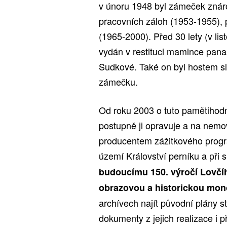
v únoru 1948 byl zámeček znárod
pracovních záloh (1953-1955),
(1965-2000). Před 30 lety (v l
vydán v restituci mamince pana 
Sudkové. Také on byl hostem sl
zámečku.
Od roku 2003 o tuto pamětihodno
postupně ji opravuje a na nemov
producentem zážitkového prog
území Království perníku a při
budoucímu 150. výročí Lovčíh
obrazovou a historickou mono
archívech najít původní plány
dokumenty z jejich realizace i p