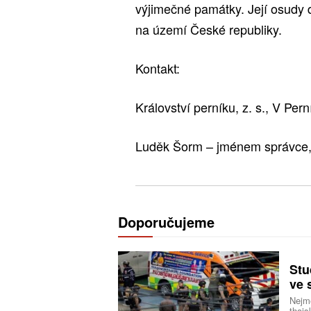
výjimečné památky. Její osudy 
na území České republiky.
Kontakt:
Království perníku, z. s., V Per
Luděk Šorm – jménem správce
Doporučujeme
Stu
ve 
Nejmé
thajs