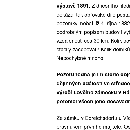
. Z dnešního hled
výstavě 1891
dokázal tak obrovské dílo postav
pozemky, neboť již 4. října 188
podrobným popisem budov i vyba
vzdálenosti cca 30 km. Kolik p
stačily zásobovat? Kolik dělní
Nepochybně mnoho!
Pozoruhodná je i historie obje
dějinných událostí ve středo
výročí Lovčího zámečku v Ráb
potomci všech jeho dosavadn
Ze zámku v Ebreichsdorfu u Vídn
pravnukem prvního majitele. Os