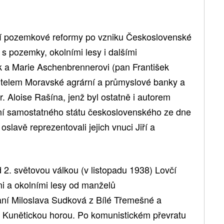
vní pozemkové reformy po vzniku Československé
 s pozemky, okolními lesy i dalšími
k a Marie Aschenbrennerovi (pan František
itelem Moravské agrární a průmyslové banky a
. Aloise Rašína, jenž byl ostatně i autorem
ení samostatného státu československého ze dne
 oslavě reprezentovali jejich vnuci Jiří a
 2. světovou válkou (v listopadu 1938) Lovčí
 a okolními lesy od manželů
ní Miloslava Sudková z Bílé Třemešné a
 Kunětickou horou. Po komunistickém převratu