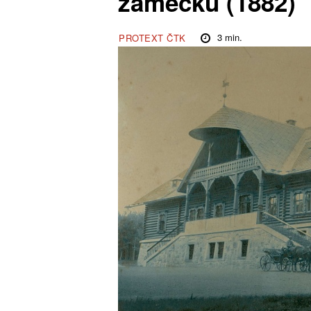
zámečku (1882)
3
min.
PROTEXT ČTK