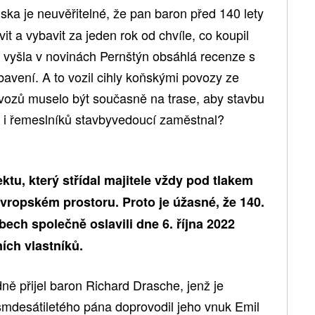
iska je neuvěřitelné, že pan baron před 140 lety
it a vybavit za jeden rok od chvíle, co koupil
2 vyšla v novinách Pernštýn obsáhlá recenze s
vení. A to vozil cihly koňskými povozy ze
ovozů muselo být současně na trase, aby stavbu
ků i řemeslníků stavbyvedoucí zaměstnal?
ktu, který střídal majitele vždy pod tlakem
evropském prostoru. Proto je úžasné, že 140.
ech společně oslavili dne 6. října 2022
ích vlastníků.
ě přijel baron Richard Drasche, jenž je
mdesátiletého pána doprovodil jeho vnuk Emil