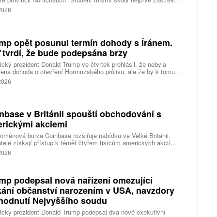
lí svého dědečka oba prarodiče a pak se vydal do školy, kde zabil
 2026
čitele a tři žáky, dalších 15 lidí zranil a nakonec spáchal
raždu. Jeho motiv zatím není znám, informovaly tiskové
ury s odvoláním na thajskou policii a úřady.
mp opět posunul termín dohody s Íránem.
 tvrdí, že bude podepsána brzy
cký prezident Donald Trump ve čtvrtek prohlásil, že nebyla
ena dohoda o otevření Hormuzského průlivu, ale že by k tomu
 dojít brzy. Írán je mezitím nadosah dohody o tranzitu v úžině
 2026
ánem, která může pro Trumpa představovat problém.
nbase v Británii spouští obchodování s
rickými akciemi
oměnová burza Coinbase rozšiřuje nabídku ve Velké Británii.
telé získají přístup k téměř čtyřem tisícům amerických akcií
 v aplikaci, ve které spravují kryptoměny a běžné peníze.
 2026
mp podepsal nová nařízení omezující
kání občanství narozením v USA, navzdory
hodnutí Nejvyššího soudu
cký prezident Donald Trump podepsal dva nové exekutivní