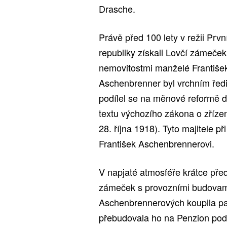
Drasche.
Právě před 100 lety v režii Pr
republiky získali Lovčí zámeček
nemovitostmi manželé Františe
Aschenbrenner byl vrchním řed
podílel se na měnové reformě dr
textu výchozího zákona o zříz
28. října 1918). Tyto majitele při
František Aschenbrennerovi.
V napjaté atmosféře krátce před
zámeček s provozními budovami
Aschenbrennerových koupila pa
přebudovala ho na Penzion pod