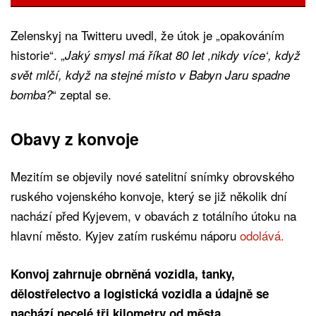
Zelenskyj na Twitteru uvedl, že útok je „opakováním
historie“. „
Jaký smysl má říkat 80 let ‚nikdy více‘, když
svět mlčí, když na stejné místo v Babyn Jaru spadne
“ zeptal se.
bomba?
Obavy z konvoje
Mezitím se objevily nové satelitní snímky obrovského
ruského vojenského konvoje, který se již několik dní
nachází před Kyjevem, v obavách z totálního útoku na
hlavní město. Kyjev zatím ruskému náporu
odolává.
Konvoj zahrnuje obrněná vozidla, tanky,
dělostřelectvo a logistická vozidla a údajně se
nachází necelé tři kilometry od města.