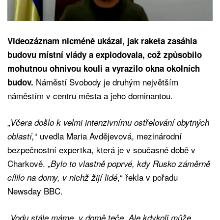
Videozáznam nicméně ukázal, jak raketa zasáhla
budovu místní vlády a explodovala, což způsobilo
mohutnou ohnivou kouli a vyrazilo okna okolních
Náměstí Svobody je druhým největším
budov.
náměstím v centru města a jeho dominantou.
„
Včera došlo k velmi intenzivnímu ostřelování obytných
“ uvedla Maria Avdějevová, mezinárodní
oblastí,
bezpečnostní expertka, která je v současné době v
Charkově. „
Bylo to vlastně poprvé, kdy Rusko záměrně
,“ řekla v pořadu
cílilo na domy, v nichž žijí lidé
Newsday BBC.
„
Vodu stále máme, v domě teče. Ale kdykoli může