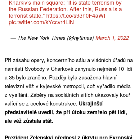
Kharkiv's main square: "It is state terrorism by
the Russian Federation. After this, Russia is a
terrorist state."
https://t.co/s93h0F4aWI
pic.twitter.com/kYccvr4LlN
— The New York Times (@nytimes)
March 1, 2022
Při zásahu opery, koncertního sálu a vládních úřadů na
náměstí Svobody v Charkově zahynulo nejméně 10 lidí
a 35 bylo zraněno. Později byla zasažena hlavní
televizní věž v kyjevské metropoli, což vyřadilo média
z vysílání. Záběry na sociálních sítích ukazovaly kouř
valící se z ocelové konstrukce.
Ukrajinští
představitelé uvedli, že při útoku zemřelo pět lidí,
ale věž zůstala stát.
Prezident Zelenskyj přednesl z úkrytu pro Evropský