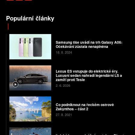
Populární články
Samsung tiše uvádí na trh Galaxy A06:
Očekávání zůstala nenaplněna
18. 8. 2024
Lexus ES vstupuje do elektrické éry.
Luxusní sedan nahradí legendární LS a
zamíří proti Tesle
2. 6. 2026
Co podniknout na řeckém ostrově
Zakynthos – část 2
27. 8. 2021