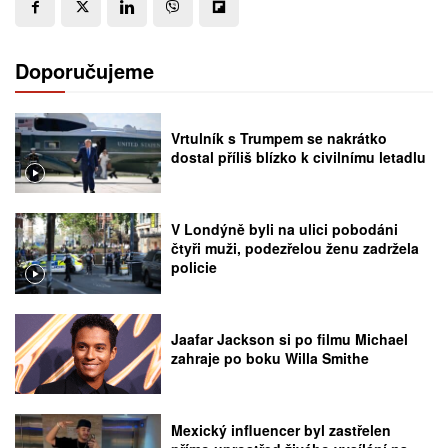
Doporučujeme
Vrtulník s Trumpem se nakrátko
dostal příliš blízko k civilnímu letadlu
V Londýně byli na ulici pobodáni
čtyři muži, podezřelou ženu zadržela
policie
Jaafar Jackson si po filmu Michael
zahraje po boku Willa Smithe
Mexický influencer byl zastřelen