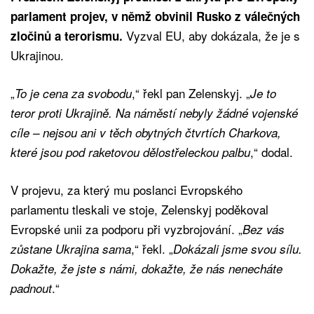
parlament projev, v němž obvinil Rusko z válečných
Vyzval EU, aby dokázala, že je s
zločinů a terorismu.
Ukrajinou.
„
,“ řekl pan Zelenskyj. „
To je cena za svobodu
Je to
teror proti Ukrajině. Na náměstí nebyly žádné vojenské
cíle – nejsou ani v těch obytných čtvrtích Charkova,
,“ dodal.
které jsou pod raketovou dělostřeleckou palbu
V projevu, za který mu poslanci Evropského
parlamentu tleskali ve stoje, Zelenskyj poděkoval
Evropské unii za podporu při vyzbrojování. „
Bez vás
,“ řekl. „
zůstane Ukrajina sama
Dokázali jsme svou sílu.
Dokažte, že jste s námi, dokažte, že nás nenecháte
.“
padnout