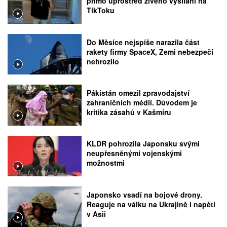
přímo uprostřed živého vysílání na
TikToku
Do Měsíce nejspíše narazila část
rakety firmy SpaceX, Zemi nebezpečí
nehrozilo
Pákistán omezil zpravodajství
zahraničních médií. Důvodem je
kritika zásahů v Kašmíru
KLDR pohrozila Japonsku svými
neupřesněnými vojenskými
možnostmi
Japonsko vsadí na bojové drony.
Reaguje na válku na Ukrajině i napětí
v Asii