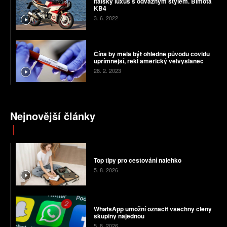
Italský luxus s odvážným stylem. Bimota
KB4
3. 6. 2022
Čína by měla být ohledně původu covidu
upřímnější, řekl americký velvyslanec
28. 2. 2023
Nejnovější články
Top tipy pro cestování nalehko
5. 8. 2026
WhatsApp umožní označit všechny členy
skupiny najednou
5. 8. 2026