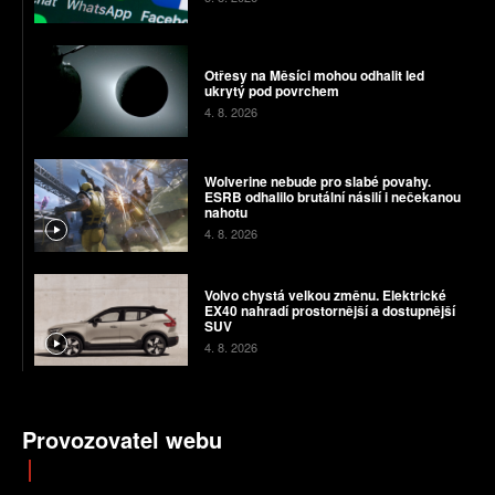
Otřesy na Měsíci mohou odhalit led
ukrytý pod povrchem
4. 8. 2026
Wolverine nebude pro slabé povahy.
ESRB odhalilo brutální násilí i nečekanou
nahotu
4. 8. 2026
Volvo chystá velkou změnu. Elektrické
EX40 nahradí prostornější a dostupnější
SUV
4. 8. 2026
Provozovatel webu