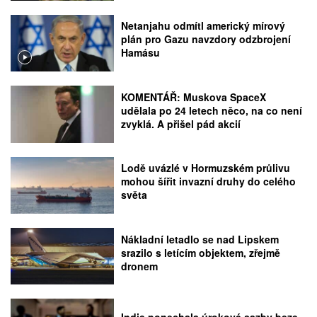
Netanjahu odmítl americký mírový
plán pro Gazu navzdory odzbrojení
Hamásu
KOMENTÁŘ: Muskova SpaceX
udělala po 24 letech něco, na co není
zvyklá. A přišel pád akcií
Lodě uvázlé v Hormuzském průlivu
mohou šířit invazní druhy do celého
světa
Nákladní letadlo se nad Lipskem
srazilo s letícím objektem, zřejmě
dronem
Indie ponechala úrokové sazby beze