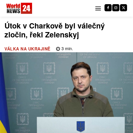
Útok v Charkově byl válečný
zločin, řekl Zelenskyj
3
min.
VÁLKA NA UKRAJINĚ