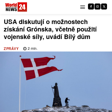
USA diskutují o možnostech
získání Grónska, včetně použití
vojenské síly, uvádí Bílý dům
2
min.
ZPRÁVY