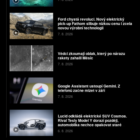
Ford chystá revoluci. Nový elektrický
pick-up Fathom slibuje nízkou cenu i zcela
novou výrobní technologii
7. 8. 2026
Vědci zkoumají oblak, který po nárazu
rakety zahalil Měsíc
7. 8. 2026
Google Assistant ustoupí Gemini. Z
telefonů začne mizet v září
7. 8. 2026
Lucid odkládá elektrické SUV Cosmos.
Rival Tesly Model Y dorazí později,
automobilka nechce opakovat staré
chyby
6. 8. 2026