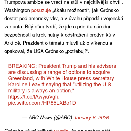
Trumpova ambice se vrací na stůl v nejcitlivější chvíli.
Washington
posuzuje
„škálu možností“, jak Grónsko
dostat pod americký vliv, a v úvahu připadá i vojenská
varianta. Bílý dům tvrdí, že jde o prioritu národní
bezpečnosti a krok nutný k odstrašení protivníků v
Arktidě. Prezident o tématu mluvil už o víkendu a
opakoval, že USA Grónsko „potřebují“.
BREAKING: President Trump and his advisers
are discussing a range of options to acquire
Greenland, with White House press secretary
Karoline Leavitt saying that "utilizing the U.S.
military is always an option."
https://t.co/lAwyiuVgfu
pic.twitter.com/HR85LXBo1D
— ABC News (@ABC)
January 6, 2026
Grónsko už několikrát
uvedlo
, že se nechce stát