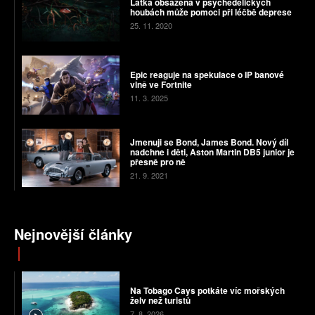
Látka obsažená v psychedelických
houbách může pomoci při léčbě deprese
25. 11. 2020
Epic reaguje na spekulace o IP banové
vlně ve Fortnite
11. 3. 2025
Jmenuji se Bond, James Bond. Nový díl
nadchne i děti, Aston Martin DB5 junior je
přesně pro ně
21. 9. 2021
Nejnovější články
Na Tobago Cays potkáte víc mořských
želv než turistů
7. 8. 2026