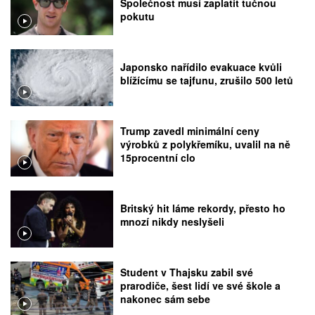
Společnost musí zaplatit tučnou
pokutu
Japonsko nařídilo evakuace kvůli
blížícímu se tajfunu, zrušilo 500 letů
Trump zavedl minimální ceny
výrobků z polykřemíku, uvalil na ně
15procentní clo
Britský hit láme rekordy, přesto ho
mnozí nikdy neslyšeli
Student v Thajsku zabil své
prarodiče, šest lidí ve své škole a
nakonec sám sebe