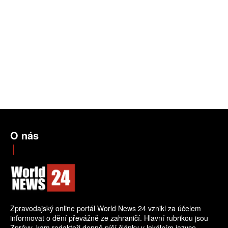
O nás
Zpravodajský online portál World News 24 vznikl za účelem
informovat o dění převážně ze zahraničí. Hlavní rubrikou jsou
Zprávy, kam redaktoři denně píší články v lokálním jazyce.