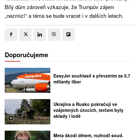
Bílý dům zároveň vzkazuje, že Trumpův zájem
„nezmizí“ a téma se bude vracet i v dalších letech.
Doporučujeme
EasyJet souhlasil s převzetím za 5,7
miliardy liber
Ukrajina a Rusko pokračují ve
vzájemných útocích, terčem byly
sklady i lodě
Meta škodí dětem, rozhodl soud.