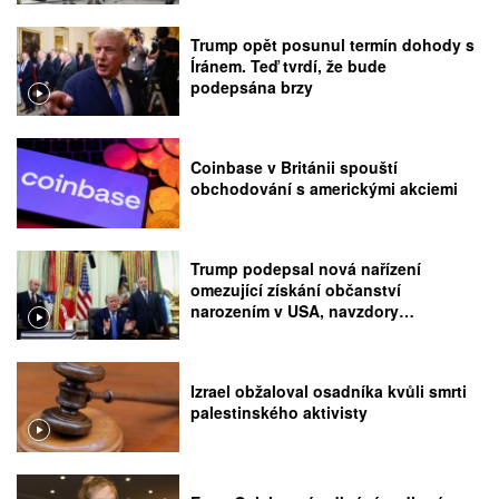
Trump opět posunul termín dohody s
Íránem. Teď tvrdí, že bude
podepsána brzy
Coinbase v Británii spouští
obchodování s americkými akciemi
Trump podepsal nová nařízení
omezující získání občanství
narozením v USA, navzdory
rozhodnutí Nejvyššího soudu
Izrael obžaloval osadníka kvůli smrti
palestinského aktivisty