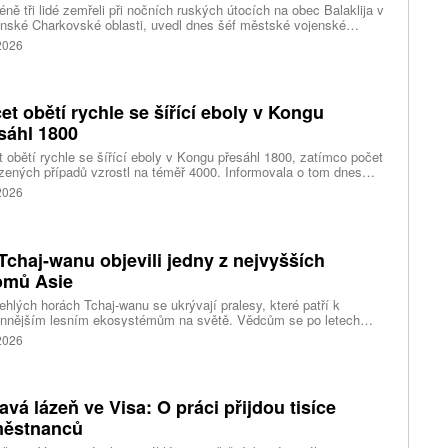
ně tři lidé zemřeli při nočních ruských útocích na obec Balaklija v
inské Charkovské oblasti, uvedl dnes šéf městské vojenské
y Vitalij Karabanov. Ukrajinské letectvo ráno oznámilo, že Rusko
 2026
i útočilo na Ukrajinu čtyřmi střelami a 101 bezpilotními letouny,
mž obrana zneškodnila 66 dronů. Informuje také o zásazích 18
 neupřesněných míst 29 ruskými drony a jednou střelou.
et obětí rychle se šířící eboly v Kongu
sáhl 1800
 obětí rychle se šířící eboly v Kongu přesáhl 1800, zatímco počet
zených případů vzrostl na téměř 4000. Informovala o tom dnes
tura Reuters s odkazem na konžské úřady.
 2026
Tchaj-wanu objevili jedny z nejvyšších
omů Asie
ehlých horách Tchaj-wanu se ukrývají pralesy, které patří k
ennějším lesním ekosystémům na světě. Vědcům se po letech
ného pátrání podařilo objevit jedli tchajwanskou vysokou 84,1
 2026
, která je dnes považována za nejvyšší známý strom ve
dní Asii. Výzkum zároveň odhalil rozsáhlé porosty obřích stromů
ořádnou schopností ukládat uhlík.
avá lázeň ve Visa: O práci přijdou tisíce
ěstnanců