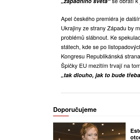
se obrátí k
„západního světa“
Apel českého premiéra je dalš
Ukrajiny ze strany Západu by 
problémů slábnout. Ke spekulací
státech, kde se po listopadový
Kongresu Republikánská strana 
Špičky EU mezitím trvají na tom
„tak dlouho, jak to bude třeb
Doporučujeme
Est
otc