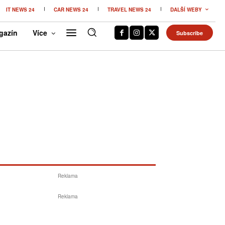
IT NEWS 24
CAR NEWS 24
TRAVEL NEWS 24
DALŠÍ WEBY
gazín
Více
Subscribe
Reklama
Reklama