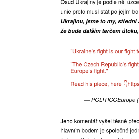
Osud Ukrajiny je podle něj úzce
unie proto musí stát po jejím bo
Ukrajinu, jsme to my, střední
že bude dalším terčem útoku,
"Ukraine’s fight is our fight
"The Czech Republic’s fight
Europe’s fight."
Read his piece, here 👇
http
— POLITICOEurope 
Jeho komentář vyšel těsně před
hlavním bodem je společné jedn