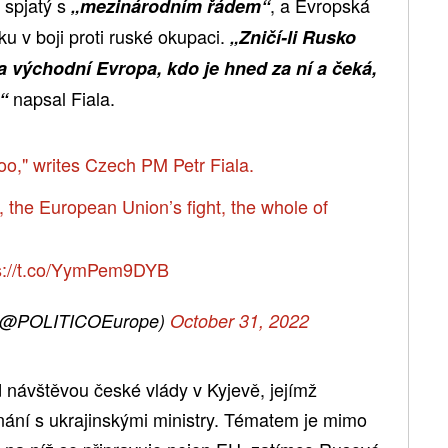
 spjatý s
, a Evropská
„mezinárodním řádem“
ku v boji proti ruské okupaci.
„Zničí-li Rusko
 a východní Evropa, kdo je hned za ní a čeká,
napsal Fiala.
“
 too," writes Czech PM Petr Fiala.
, the European Union’s fight, the whole of
s://t.co/YymPem9DYB
(@POLITICOEurope)
October 31, 2022
 návštěvou české vlády v Kyjevě, jejímž
ání s ukrajinskými ministry. Tématem je mimo