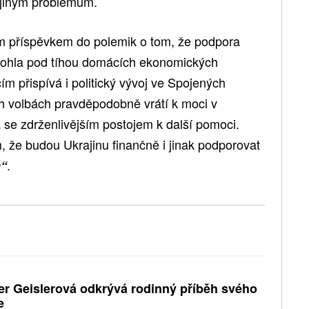
 jiným problémům.
ím příspěvkem do polemik o tom, že podpora
mohla pod tíhou domácích ekonomických
m přispívá i politický vývoj ve Spojených
ch volbách pravděpodobně vrátí k moci v
se zdrženlivějším postojem k další pomoci.
, že budou Ukrajinu finančně i jinak podporovat
.
a“
er Geislerová odkrývá rodinný příběh svého
e