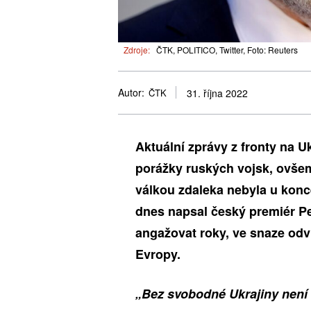
Zdroje:
ČTK, POLITICO, Twitter, Foto: Reuters
Autor:
ČTK
31. října 2022
Aktuální zprávy z fronty na Uk
porážky ruských vojsk, ovšem 
válkou zdaleka nebyla u konc
dnes napsal český premiér Pet
angažovat roky, ve snaze odv
Evropy.
„Bez svobodné Ukrajiny není