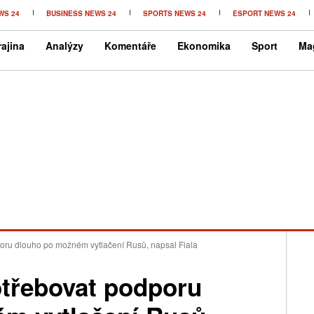
WS 24
BUSINESS NEWS 24
SPORTS NEWS 24
ESPORT NEWS 24
ajina
Analýzy
Komentáře
Ekonomika
Sport
Ma
oru dlouho po možném vytlačení Rusů, napsal Fiala
otřebovat podporu