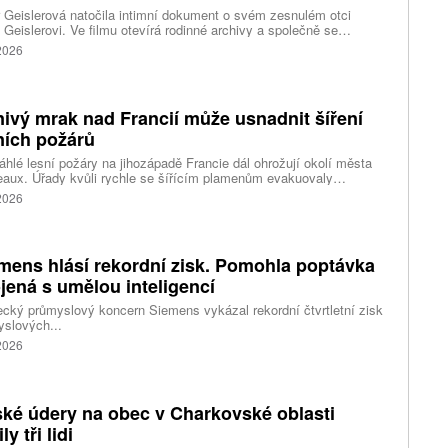
 Geislerová natočila intimní dokument o svém zesnulém otci
 Geislerovi. Ve filmu otevírá rodinné archivy a společně se
ou Aňou skládá portrét talentovaného muže, který měl v sobě
 2026
st i temnější stránku.
ivý mrak nad Francií může usnadnit šíření
ních požárů
hlé lesní požáry na jihozápadě Francie dál ohrožují okolí města
aux. Úřady kvůli rychle se šířícím plamenům evakuovaly
itisíce lidí a nevylučují ani další rozšiřování bezpečnostních
 2026
ení. Hasiči zároveň čelí neobvyklému jevu, který podle nich
ci výrazně komplikuje. Nad požáry se totiž vytvořily takzvané
umulonimby, tedy oblaka vznikající přímo působením intenzivního
.
mens hlásí rekordní zisk. Pomohla poptávka
jená s umělou inteligencí
ký průmyslový koncern Siemens vykázal rekordní čtvrtletní zisk
slových...
 2026
ké údery na obec v Charkovské oblasti
ly tři lidi