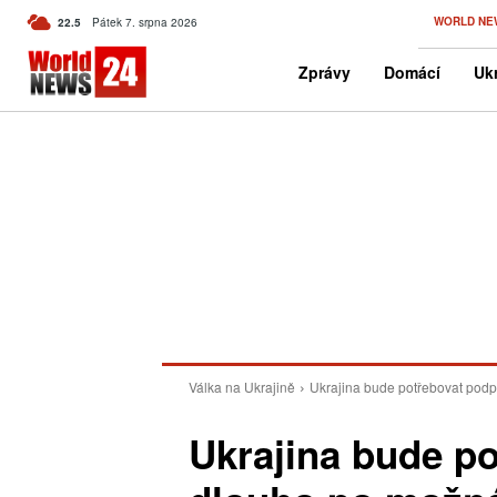
C
WORLD NE
22.5
Pátek 7. srpna 2026
Czech
Zprávy
Domácí
Ukr
Válka na Ukrajině
Ukrajina bude potřebovat podp
Ukrajina bude p