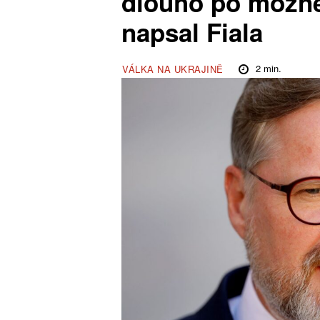
dlouho po možné
napsal Fiala
2
min.
VÁLKA NA UKRAJINĚ