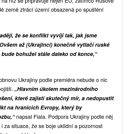
, na níž se připravuje nejen EU, zatímco Rusové
dě země ztrácí území obsazená po spuštění
ěji, že se konflikt vyvíjí tak, jak jsme
Ovšem až (Ukrajinci) konečně vytlačí ruské
bude bohužel stále daleko od konce,“
 a obnovu Ukrajiny podle premiéra nebude o nic
ojišti.
„Hlavním úkolem mezinárodního
šení, které zajistí skutečný mír, a nedopustit
ikt na hranicích Evropy, který by
napsal Fiala. Podpora Ukrajiny podle něj
ozbu,“
i za situace, že se boje uklidní a pozornost