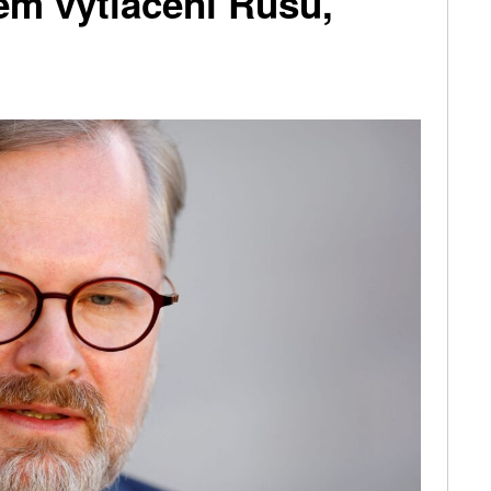
m vytlačení Rusů,