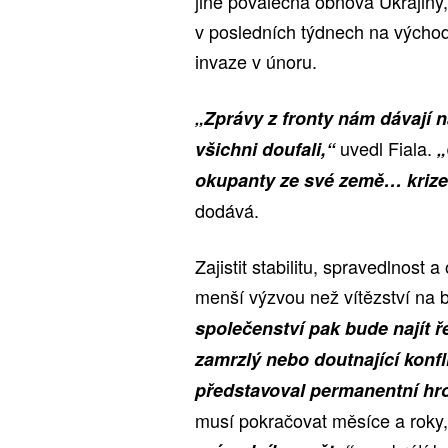
jiné poválečná obnova Ukrajiny
v posledních týdnech na výcho
invaze v únoru.
„Zprávy z fronty nám dávají nad
uvedl Fiala.
všichni doufali,“
„
okupanty ze své země… krize 
dodává.
Zajistit stabilitu, spravedlnost
menší výzvou než vítězství na b
společenství pak bude najít ře
zamrzlý nebo doutnající konfl
představoval permanentní hr
musí pokračovat měsíce a roky, 