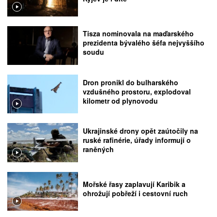
Tisza nominovala na maďarského
prezidenta bývalého šéfa nejvyššího
soudu
Dron pronikl do bulharského
vzdušného prostoru, explodoval
kilometr od plynovodu
Ukrajinské drony opět zaútočily na
ruské rafinérie, úřady informují o
raněných
Mořské řasy zaplavují Karibik a
ohrožují pobřeží i cestovní ruch