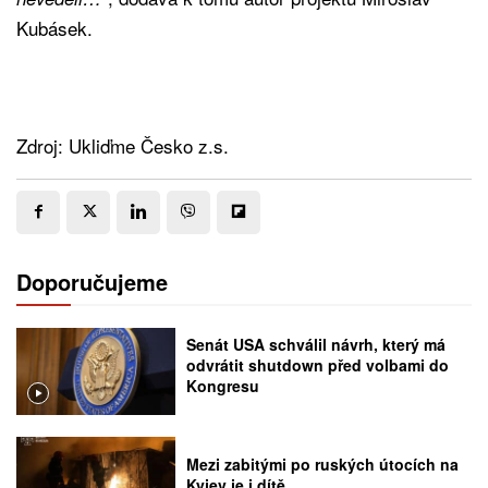
Kubásek.
Zdroj: Ukliďme Česko z.s.
Doporučujeme
Senát USA schválil návrh, který má
odvrátit shutdown před volbami do
Kongresu
Mezi zabitými po ruských útocích na
Kyjev je i dítě