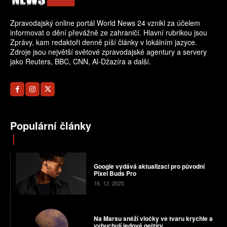
Zpravodajský online portál World News 24 vznikl za účelem
informovat o dění převážně ze zahraničí. Hlavní rubrikou jsou
Zprávy, kam redaktoři denně píší články v lokálním jazyce.
Zdroje jsou největší světové zpravodajské agentury a servery
jako Reuters, BBC, CNN, Al-Džazíra a další.
Populární články
Google vydává aktualizaci pro původní
Pixel Buds Pro
16. 12. 2025
Na Marsu sněží vločky ve tvaru krychle a
vybuchují ledové gejzíry