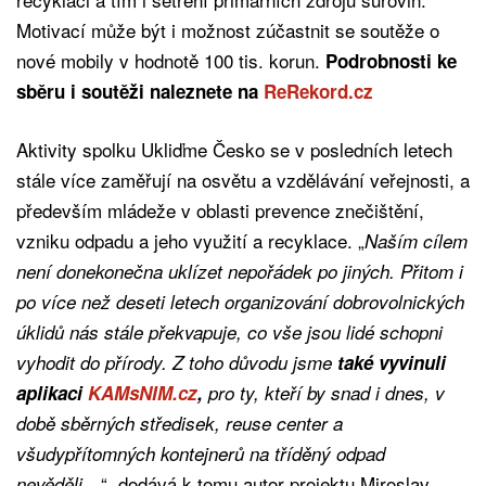
Motivací může být i možnost zúčastnit se soutěže o
nové mobily v hodnotě 100 tis. korun.
Podrobnosti ke
sběru i soutěži naleznete na
ReRekord.cz
Aktivity spolku Ukliďme Česko se v posledních letech
stále více zaměřují na osvětu a vzdělávání veřejnosti, a
především mládeže v oblasti prevence znečištění,
vzniku odpadu a jeho využití a recyklace. „
Naším cílem
není donekonečna uklízet nepořádek po jiných. Přitom i
po více než deseti letech organizování dobrovolnických
úklidů nás stále překvapuje, co vše jsou lidé schopni
vyhodit do přírody. Z toho důvodu jsme
také vyvinuli
aplikaci
KAMsNIM.cz
,
pro ty, kteří by snad i dnes, v
době sběrných středisek, reuse center a
všudypřítomných kontejnerů na tříděný odpad
“, dodává k tomu autor projektu Miroslav
nevěděli…