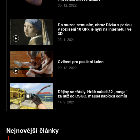
30. 12. 2022
Do muzea nemusíte, obraz Dívka s perlou
v rozlišení 10 GPx je nyní na internetu i ve
3D
25. 1. 2021
Cvičení pro posílení kolen
29. 12. 2022
Dějiny se třásly. Hráč nabídl 32 „mega“
za nůž do CSGO, majitel nabídku odmítl
14. 9. 2021
Nejnovější články