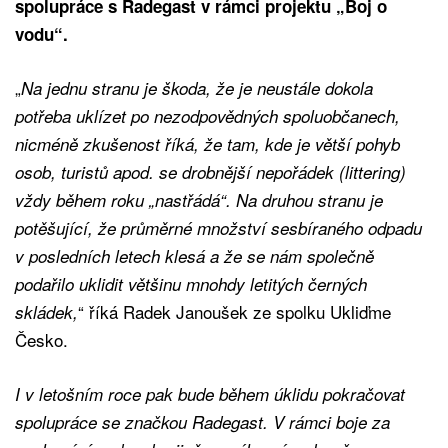
spolupráce s Radegast v rámci projektu „Boj o
vodu“.
„
Na jednu stranu je škoda, že je neustále dokola
potřeba uklízet po nezodpovědných spoluobčanech,
nicméně zkušenost říká, že tam, kde je větší pohyb
osob, turistů apod. se drobnější nepořádek (littering)
vždy během roku „nastřádá“. Na druhou stranu je
potěšující, že průměrné množství sesbíraného odpadu
v posledních letech klesá a že se nám společně
podařilo uklidit většinu mnohdy letitých černých
“ říká Radek Janoušek ze spolku Ukliďme
skládek,
Česko.
I v letošním roce pak bude během úklidu pokračovat
spolupráce se značkou Radegast. V rámci boje za