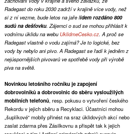
zachování vody v krajině a svého závazku, že
Radegast do roku 2030 zadrží v krajině více vody, než
si z ní vezme, bude letos na jaře l
idem rozdáno 800
sudů na dešťovku
. Zájemci o sud se mohou přihlásit k
vodnímu úklidu na webu
UklidmeCesko.cz
. A proč se
Radegast vlastně o vodu zajímá? Je to logické, bez
vody by nebylo ani pivo. A Radegast se řadí k jedněm z
nejúspornějších pivovarů ve spotřebě vody při výrobě
piva na světě.
Novinkou letošního ročníku je zapojení
dobrovolníků a dobrovolnic do sběru vysloužilých
, resp. pokusu o vytvoření českého
mobilních telefonů
Rekordu v jejich sběru a Recyklaci. Účastníci mohou
„šuplíkové“ mobily přinést na sraz úklidových akcí nebo
zaslat zdarma přes Zásilkovnu a přispět tak k jejich
recyklaci a tím i šetření primárních zdrojů surovin.