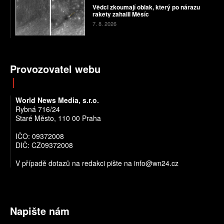
Vědci zkoumají oblak, který po nárazu
rakety zahalil Měsíc
7. 8. 2026
Provozovatel webu
World News Media, s.r.o.
Rybná 716/24
Staré Město, 110 00 Praha
IČO: 09372008
DIČ: CZ09372008
V případě dotazů na redakci pište na info@wn24.cz
Napište nám