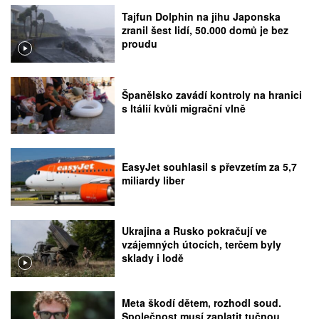
Tajfun Dolphin na jihu Japonska
zranil šest lidí, 50.000 domů je bez
proudu
Španělsko zavádí kontroly na hranici
s Itálií kvůli migrační vlně
EasyJet souhlasil s převzetím za 5,7
miliardy liber
Ukrajina a Rusko pokračují ve
vzájemných útocích, terčem byly
sklady i lodě
Meta škodí dětem, rozhodl soud.
Společnost musí zaplatit tučnou