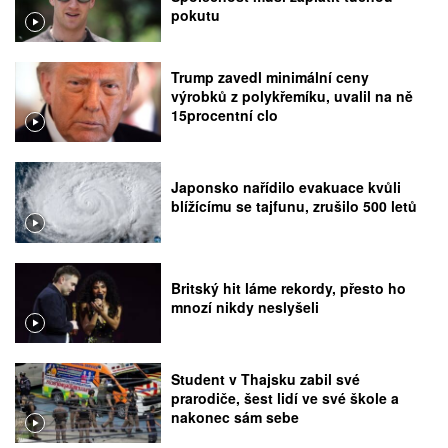
pokutu
Trump zavedl minimální ceny
výrobků z polykřemíku, uvalil na ně
15procentní clo
Japonsko nařídilo evakuace kvůli
blížícímu se tajfunu, zrušilo 500 letů
Britský hit láme rekordy, přesto ho
mnozí nikdy neslyšeli
Student v Thajsku zabil své
prarodiče, šest lidí ve své škole a
nakonec sám sebe