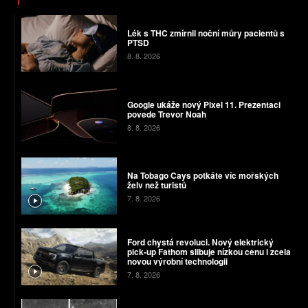
Lék s THC zmírnil noční můry pacientů s
PTSD
8. 8. 2026
Google ukáže nový Pixel 11. Prezentaci
povede Trevor Noah
8. 8. 2026
Na Tobago Cays potkáte víc mořských
želv než turistů
7. 8. 2026
Ford chystá revoluci. Nový elektrický
pick-up Fathom slibuje nízkou cenu i zcela
novou výrobní technologii
7. 8. 2026