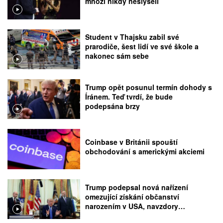
mnozí nikdy neslyšeli
Student v Thajsku zabil své
prarodiče, šest lidí ve své škole a
nakonec sám sebe
Trump opět posunul termín dohody s
Íránem. Teď tvrdí, že bude
podepsána brzy
Coinbase v Británii spouští
obchodování s americkými akciemi
Trump podepsal nová nařízení
omezující získání občanství
narozením v USA, navzdory
rozhodnutí Nejvyššího soudu