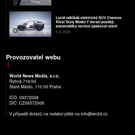
Lucid odkládá elektrické SUV Cosmos.
Rival Tesly Model Y dorazí později,
automobilka nechce opakovat staré
chyby
6. 8. 2026
Provozovatel webu
World News Media, s.r.o.
Rybná 716/24
Staré Město, 110 00 Praha
IČO: 09372008
DIČ: CZ09372008
V případě dotazů na redakci pište na info@wn24.cz