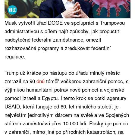
Musk vytvořil úřad DOGE ve spolupráci s Trumpovou
administrativou s cílem najít způsoby, jak propustit
nadbytečné federální zaměstnance, omezit
rozhazovačné programy a zredukovat federální
regulace.
Trump už krátce po nástupu do úřadu minulý měsíc
zmrazil na 90
dnů
téměř veškerou zahraniční pomoc, s
výjimkou humanitární potravinové pomoci a vojenské
pomoci Izraeli a Egyptu. I tento krok se dotkl agentury
USAID, která funguje od 60. let minulého století, je
největším jednotlivým dárcem na světě a ve Spojených
státech zaměstnává přes 10.000 lidí. Poskytuje pomoc
v zahraničí, mimo jiné po přírodních katastrofách, na