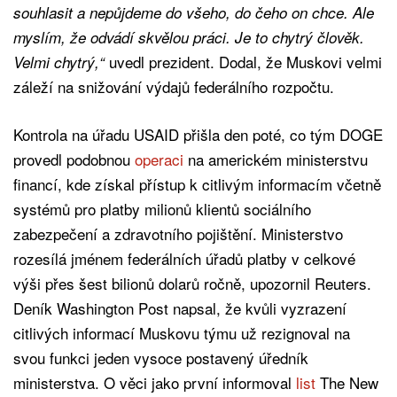
souhlasit a nepůjdeme do všeho, do čeho on chce. Ale
myslím, že odvádí skvělou práci. Je to chytrý člověk.
uvedl prezident. Dodal, že Muskovi velmi
Velmi chytrý,“
záleží na snižování výdajů federálního rozpočtu.
Kontrola na úřadu USAID přišla den poté, co tým DOGE
provedl podobnou
operaci
na americkém ministerstvu
financí, kde získal přístup k citlivým informacím včetně
systémů pro platby milionů klientů sociálního
zabezpečení a zdravotního pojištění. Ministerstvo
rozesílá jménem federálních úřadů platby v celkové
výši přes šest bilionů dolarů ročně, upozornil Reuters.
Deník Washington Post napsal, že kvůli vyzrazení
citlivých informací Muskovu týmu už rezignoval na
svou funkci jeden vysoce postavený úředník
ministerstva. O věci jako první informoval
list
The New