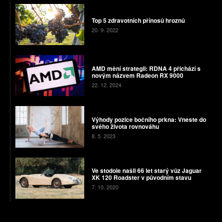
Top 5 zdravotních přínosů hroznů
20. 9. 2022
AMD mění strategii: RDNA 4 přichází s
novým názvem Radeon RX 9000
22. 12. 2024
Výhody pozice bočního prkna: Vneste do
svého života rovnováhu
8. 5. 2023
Ve stodole našli 66 let starý vůz Jaguar
XK 120 Roadster v původním stavu
7. 10. 2020