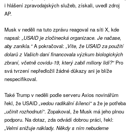
i hlášení zpravodajských služeb, získali, uvedl zdroj
AP.
Musk v neděli na tuto zprávu reagoval na síti X, kde
napsal:
„USAID je zločinecká organizace. Je načase,
A pokračoval:
aby zanikla.“
„Víte, že USAID za použití
dolarů z Vašich daní financovala výzkum biologických
Pro
zbraní, včetně covidu-19, který zabil miliony lidí?“
svá tvrzení nepředložil žádné důkazy ani je blíže
nespecifikoval.
Také Trump v neděli podle serveru Axios novinářům
řekl, že USAID
a že je potřeba
„vedou radikální šílenci“
. Zopakoval, že Musk má jeho plnou
„učinit rozhodnutí“
podporu. Na dotaz, zda odvádí dobrou práci, řekl:
„Velmi snižuje náklady. Někdy s ním nebudeme