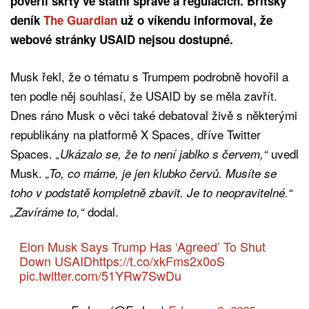
pověřil škrty ve státní správě a regulacích. Britský
deník
The Guardian
už o víkendu informoval, že
webové stránky USAID nejsou dostupné.
Musk řekl, že o tématu s Trumpem podrobně hovořil a
ten podle něj souhlasí, že USAID by se měla zavřít.
Dnes ráno Musk o věci také debatoval živě s některými
republikány na platformě X Spaces, dříve Twitter
Spaces.
uvedl
„Ukázalo se, že to není jablko s červem,“
Musk.
„To, co máme, je jen klubko červů. Musíte se
toho v podstatě kompletně zbavit. Je to neopravitelné.“
dodal.
„Zavíráme to,“
Elon Musk Says Trump Has ‘Agreed’ To Shut
Down USAID
https://t.co/xkFms2x0oS
pic.twitter.com/51YRw7SwDu