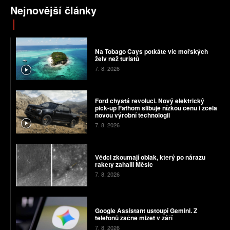
Nejnovější články
Na Tobago Cays potkáte víc mořských
želv než turistů
7. 8. 2026
Ford chystá revoluci. Nový elektrický
pick-up Fathom slibuje nízkou cenu i zcela
novou výrobní technologii
7. 8. 2026
Vědci zkoumají oblak, který po nárazu
rakety zahalil Měsíc
7. 8. 2026
Google Assistant ustoupí Gemini. Z
telefonů začne mizet v září
7. 8. 2026