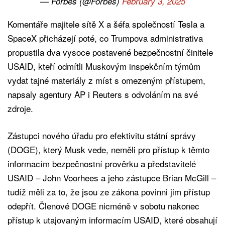
— Forbes (@Forbes)
February 3, 2025
Komentáře majitele sítě X a šéfa společností Tesla a
SpaceX přicházejí poté, co Trumpova administrativa
propustila dva vysoce postavené bezpečnostní činitele
USAID, kteří odmítli Muskovým inspekčním týmům
vydat tajné materiály z míst s omezeným přístupem,
napsaly agentury AP i Reuters s odvoláním na své
zdroje.
Zástupci nového úřadu pro efektivitu státní správy
(DOGE), který Musk vede, neměli pro přístup k těmto
informacím bezpečnostní prověrku a představitelé
USAID – John Voorhees a jeho zástupce Brian McGill –
tudíž měli za to, že jsou ze zákona povinni jim přístup
odepřít. Členové DOGE nicméně v sobotu nakonec
přístup k utajovaným informacím USAID, které obsahují