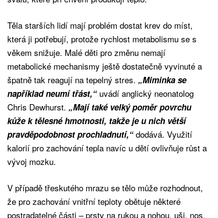
Těla starších lidí mají problém dostat krev do míst,
která ji potřebují, protože rychlost metabolismu se s
věkem snižuje. Malé děti pro změnu nemají
metabolické mechanismy ještě dostatečně vyvinuté a
špatně tak reagují na tepelný stres.
„Miminka se
uvádí anglický neonatolog
například neumí třást,“
Chris Dewhurst.
„Mají také velký poměr povrchu
kůže k tělesné hmotnosti, takže je u nich větší
dodává. Využití
pravděpodobnost prochladnutí,“
kalorií pro zachování tepla navíc u dětí ovlivňuje růst a
vývoj mozku.
V případě třeskutého mrazu se tělo může rozhodnout,
že pro zachování vnitřní teploty obětuje některé
postradatelné části – prsty na rukou a nohou, uši, nos,