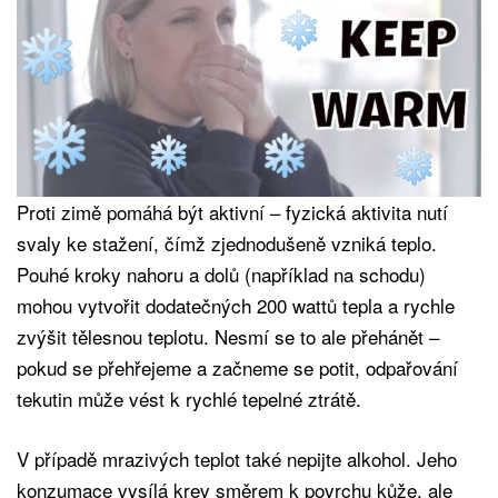
Proti zimě pomáhá být aktivní – fyzická aktivita nutí
svaly ke stažení, čímž zjednodušeně vzniká teplo.
Pouhé kroky nahoru a dolů (například na schodu)
mohou vytvořit dodatečných 200 wattů tepla a rychle
zvýšit tělesnou teplotu. Nesmí se to ale přehánět –
pokud se přehřejeme a začneme se potit, odpařování
tekutin může vést k rychlé tepelné ztrátě.
V případě mrazivých teplot také nepijte alkohol. Jeho
konzumace vysílá krev směrem k povrchu kůže, ale