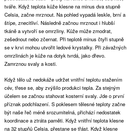
tváře. Když teplota kůže klesne na minus dva stupně
Celsia, začne mrznout. Na pohled vypadá leskle, brní a
štípe, znecitliví. Následně začnou mrznout i hlubší
tkáně a vytvoří se omrzliny. Kůže může zmodrat,
zešednout nebo zčernat. Při teplotě minus čtyři stupně
se v krvi mohou utvořit ledové krystalky. Při závažných
omrzlinách je kůže na dotyk tvrdá, jako dřevo.
Zamrznou svaly a kosti.
Když tělo už nedokáže udržet vnitřní teplotu stažením
cév, třese se, aby zvýšilo produkci tepla. Za stejným
účelem se začnou stahovat kosterní svaly. Jde o první
příznak podchlazení. S poklesem tělesné teploty začne
být naše řeč méně srozumitelná, přichází nedostatek
koordinace a ztráta paměti. Když vnitřní teplota klesne
na 32 stupňů Celsia, přestane se třást. Když klesne