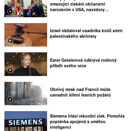
omezující získání občanství
narozením v USA, navzdory
rozhodnutí Nejvyššího soudu
Izrael obžaloval osadníka kvůli smrti
palestinského aktivisty
Ester Geislerová odkrývá rodinný
příběh svého otce
Ohnivý mrak nad Francií může
usnadnit šíření lesních požárů
Siemens hlásí rekordní zisk. Pomohla
poptávka spojená s umělou
inteligencí