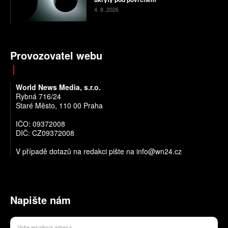
4. 8. 2026
Provozovatel webu
World News Media, s.r.o.
Rybná 716/24
Staré Město, 110 00 Praha
IČO: 09372008
DIČ: CZ09372008
V případě dotazů na redakci pište na info@wn24.cz
Napište nám