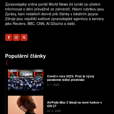
Zpravodajský online portál World News 24 vznikl za účelem
informovat o dění převážně ze zahraničí. Hlavní rubrikou jsou
Zprávy, kam redaktoři denně píší články v lokálním jazyce.
Zdroje jsou největší světové zpravodajské agentury a servery
jako Reuters, BBC, CNN, Al-Džazíra a další.
Populární články
Covid v roce 2023: Proč je vývoj
pandemie těžké předvídat
5. 1. 2023
AirPods Max 2 lákají na nové funkce v
iOS 27
24. 6. 2026