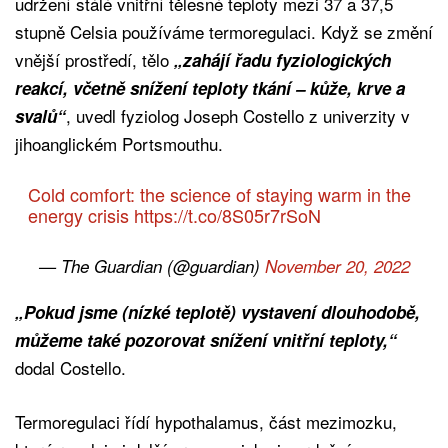
udržení stálé vnitřní tělesné teploty mezi 37 a 37,5
stupně Celsia používáme termoregulaci. Když se změní
vnější prostředí, tělo
„zahájí řadu fyziologických
reakcí, včetně snížení teploty tkání – kůže, krve a
, uvedl fyziolog Joseph Costello z univerzity v
svalů“
jihoanglickém Portsmouthu.
Cold comfort: the science of staying warm in the
energy crisis
https://t.co/8S05r7rSoN
— The Guardian (@guardian)
November 20, 2022
„Pokud jsme (nízké teplotě) vystavení dlouhodobě,
můžeme také pozorovat snížení vnitřní teploty,“
dodal Costello.
Termoregulaci řídí hypothalamus, část mezimozku,