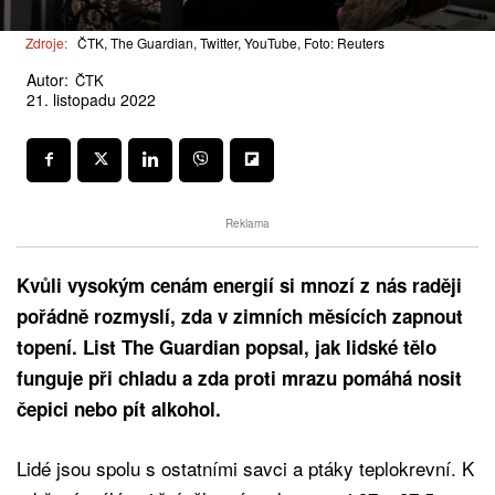
Zdroje:
ČTK, The Guardian, Twitter, YouTube, Foto: Reuters
Autor:
ČTK
21. listopadu 2022
Reklama
Kvůli vysokým cenám energií si mnozí z nás raději
pořádně rozmyslí, zda v zimních měsících zapnout
topení. List The Guardian popsal, jak lidské tělo
funguje při chladu a zda proti mrazu pomáhá nosit
čepici nebo pít alkohol.
Lidé jsou spolu s ostatními savci a ptáky teplokrevní. K