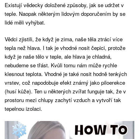
Existují vědecky doložené způsoby, jak se udržet v
teple. Naopak některým lidovým doporučením by se
lidé měli vyhýbat.
Vědci zjistili, že když je zima, naše těla ztrácí více
tepla než hlava. I tak je vhodné nosit čepici, protože
když je naše tělo v teple, ale hlava je chladná,
nebudeme se třást. Kvůli tomu nám může rychle
klesnout teplota. Vhodné je také nosit hodně tenkých
vrstev, což napodobuje efekt známý jako piloerekce
(husí kůže). Ten u některých zvířat funguje tak, že v
prostoru mezi chlupy zachytí vzduch a vytvoří tak
tepelnou izolaci.