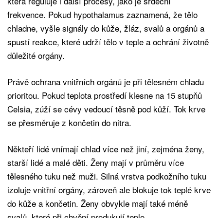
která reguluje i další procesy, jako je srdeční
frekvence. Pokud hypothalamus zaznamená, že tělo
chladne, vyšle signály do kůže, žláz, svalů a orgánů a
spustí reakce, které udrží tělo v teple a ochrání životně
důležité orgány.
Právě ochrana vnitřních orgánů je při tělesném chladu
prioritou. Pokud teplota prostředí klesne na 15 stupňů
Celsia, zúží se cévy vedoucí těsně pod kůží. Tok krve
se přesměruje z končetin do nitra.
Někteří lidé vnímají chlad více než jiní, zejména ženy,
starší lidé a malé děti. Ženy mají v průměru více
tělesného tuku než muži. Silná vrstva podkožního tuku
izoluje vnitřní orgány, zároveň ale blokuje tok teplé krve
do kůže a končetin. Ženy obvykle mají také méně
svalů, které při chvění produkují teplo.