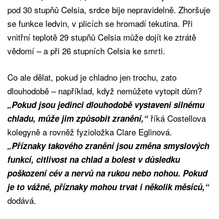
pod 30 stupňů Celsia, srdce bije nepravidelně. Zhoršuje
se funkce ledvin, v plicích se hromadí tekutina. Při
vnitřní teplotě 29 stupňů Celsia může dojít ke ztrátě
vědomí – a při 26 stupních Celsia ke smrti.
Co ale dělat, pokud je chladno jen trochu, zato
dlouhodobě – například, když nemůžete vytopit dům?
„Pokud jsou jedinci dlouhodobě vystaveni silnému
říká Costellova
chladu, může jim způsobit zranění,“
kolegyně a rovněž fyzioložka Clare Eglinová.
„Příznaky takového zranění jsou změna smyslových
funkcí, citlivost na chlad a bolest v důsledku
poškození cév a nervů na rukou nebo nohou. Pokud
je to vážné, příznaky mohou trvat i několik měsíců,“
dodává.