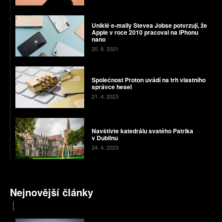
Uniklé e-maily Stevea Jobse potvrzují, že
Apple v roce 2010 pracoval na iPhonu
nano
20. 8. 2021
Společnost Proton uvádí na trh vlastního
správce hesel
21. 4. 2023
Navštivte katedrálu svatého Patrika
v Dublinu
24. 4. 2023
Nejnovější články