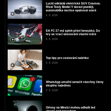
Lucid odkládá elektrické SUV Cosmos.
Rival Tesly Model Y dorazí později,
automobilka nechce opakovat staré
chyby
6. 8. 2026
EA FC 27 má splnit přání fanoušků. Do
hry se vrací skenování vlastní tváře
6. 8. 2026
Top tipy pro cestování nalehko
5. 8. 2026
WhatsApp umožní označit všechny členy
skupiny najednou
5. 8. 2026
Otřesy na Měsíci mohou odhalit led
ukrytý pod povrchem