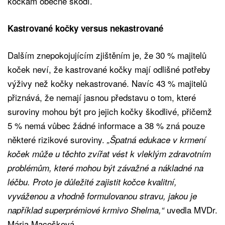
kočkám obecně škodí.
Kastrované kočky versus nekastrované
Dalším znepokojujícím zjištěním je, že 30 % majitelů
koček neví, že kastrované kočky mají odlišné potřeby
výživy než kočky nekastrované. Navíc 43 % majitelů
přiznává, že nemají jasnou představu o tom, které
suroviny mohou být pro jejich kočky škodlivé, přičemž
5 % nemá vůbec žádné informace a 38 % zná pouze
některé rizikové suroviny.
„Špatná edukace v krmení
koček může u těchto zvířat vést k vleklým zdravotním
problémům, které mohou být závažné a nákladné na
léčbu. Proto je důležité zajistit kočce kvalitní,
vyváženou a vhodně formulovanou stravu, jakou je
uvedla MVDr.
například superprémiové krmivo Shelma,“
Mária Macošková.