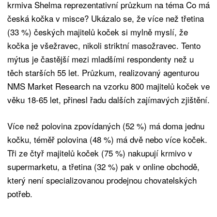
krmiva Shelma reprezentativní průzkum na téma Co má
česká kočka v misce? Ukázalo se, že více než třetina
(33 %) českých majitelů koček si mylně myslí, že
kočka je všežravec, nikoli striktní masožravec. Tento
mýtus je častější mezi mladšími respondenty než u
těch starších 55 let. Průzkum, realizovaný agenturou
NMS Market Research na vzorku 800 majitelů koček ve
věku 18-65 let, přinesl řadu dalších zajímavých zjištění.
Více než polovina zpovídaných (52 %) má doma jednu
kočku, téměř polovina (48 %) má dvě nebo více koček.
Tři ze čtyř majitelů koček (75 %) nakupují krmivo v
supermarketu, a třetina (32 %) pak v online obchodě,
který není specializovanou prodejnou chovatelských
potřeb.