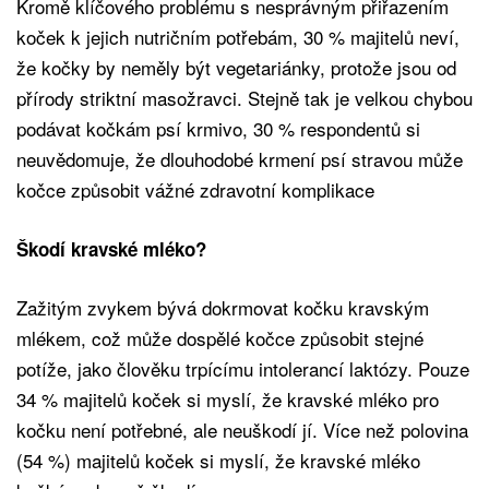
Kromě klíčového problému s nesprávným přiřazením
koček k jejich nutričním potřebám, 30 % majitelů neví,
že kočky by neměly být vegetariánky, protože jsou od
přírody striktní masožravci. Stejně tak je velkou chybou
podávat kočkám psí krmivo, 30 % respondentů si
neuvědomuje, že dlouhodobé krmení psí stravou může
kočce způsobit vážné zdravotní komplikace
Škodí kravské mléko?
Zažitým zvykem bývá dokrmovat kočku kravským
mlékem, což může dospělé kočce způsobit stejné
potíže, jako člověku trpícímu intolerancí laktózy. Pouze
34 % majitelů koček si myslí, že kravské mléko pro
kočku není potřebné, ale neuškodí jí. Více než polovina
(54 %) majitelů koček si myslí, že kravské mléko