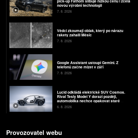
pick-up Fathom slibuje nízkou cenu i zcela
novou výrobní technologii
7. 8. 2026
Vědci zkoumají oblak, který po nárazu
rakety zahalil Měsíc
7. 8. 2026
Google Assistant ustoupí Gemini. Z
telefonů začne mizet v září
7. 8. 2026
Lucid odkládá elektrické SUV Cosmos.
Rival Tesly Model Y dorazí později,
automobilka nechce opakovat staré
chyby
6. 8. 2026
Provozovatel webu