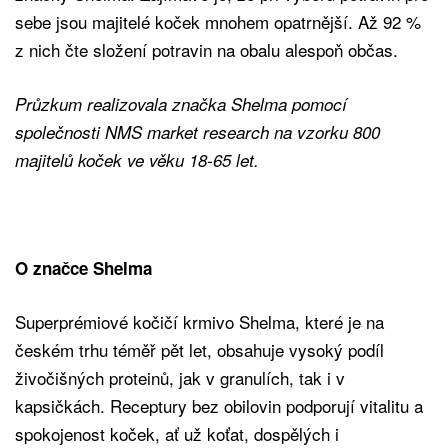
sebe jsou majitelé koček mnohem opatrnější. Až 92 %
z nich čte složení potravin na obalu alespoň občas.
Průzkum realizovala značka Shelma pomocí
společnosti NMS market research na vzorku 800
majitelů koček ve věku 18-65 let.
O značce Shelma
Superprémiové kočičí krmivo Shelma, které je na
českém trhu téměř pět let, obsahuje vysoký podíl
živočišných proteinů, jak v granulích, tak i v
kapsičkách. Receptury bez obilovin podporují vitalitu a
spokojenost koček, ať už koťat, dospělých i