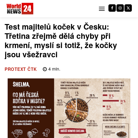
Test majitelů koček v Česku:
Třetina zřejmě dělá chyby při
krmení, myslí si totiž, že kočky
jsou všežravci
4
min.
PROTEXT ČTK