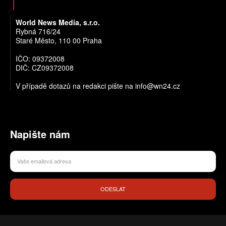
World News Media, s.r.o.
Rybná 716/24
Staré Město, 110 00 Praha
IČO: 09372008
DIČ: CZ09372008
V případě dotazů na redakci pište na info@wn24.cz
Napište nám
ODESLAT