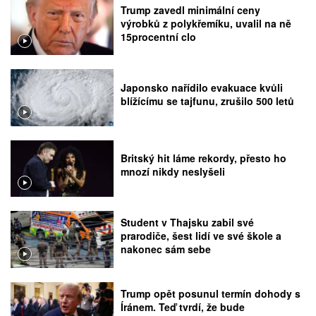
Trump zavedl minimální ceny
výrobků z polykřemíku, uvalil na ně
15procentní clo
Japonsko nařídilo evakuace kvůli
blížícímu se tajfunu, zrušilo 500 letů
Britský hit láme rekordy, přesto ho
mnozí nikdy neslyšeli
Student v Thajsku zabil své
prarodiče, šest lidí ve své škole a
nakonec sám sebe
Trump opět posunul termín dohody s
Íránem. Teď tvrdí, že bude