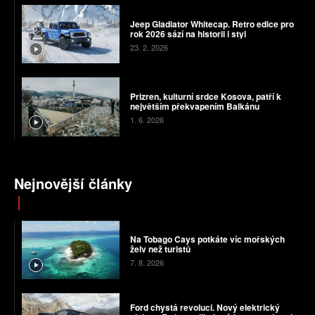
Jeep Gladiator Whitecap. Retro edice pro
rok 2026 sází na historii i styl
23. 2. 2026
Prizren, kulturní srdce Kosova, patří k
největším překvapením Balkánu
1. 6. 2026
Nejnovější články
Na Tobago Cays potkáte víc mořských
želv než turistů
7. 8. 2026
Ford chystá revoluci. Nový elektrický