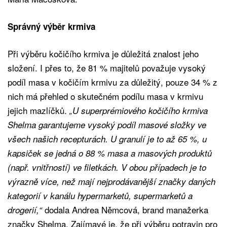
Správný výběr krmiva
Při výběru kočičího krmiva je důležitá znalost jeho
složení. I přes to, že 81 % majitelů považuje vysoký
podíl masa v kočičím krmivu za důležitý, pouze 34 % z
nich má přehled o skutečném podílu masa v krmivu
jejich mazlíčků.
„U superprémiového kočičího krmiva
Shelma garantujeme vysoký podíl masové složky ve
všech našich recepturách. U granulí je to až 65 %, u
kapsiček se jedná o 88 % masa a masových produktů
(např. vnitřností) ve filetkách. V obou případech je to
výrazně více, než mají nejprodávanější značky daných
kategorií v kanálu hypermarketů, supermarketů a
dodala Andrea Němcová, brand manažerka
drogerií,“
značky Shelma. Zajímavé je, že při výběru potravin pro