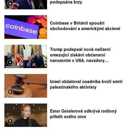
podepsána brzy
Coinbase v Británii spouští
obchodování s americkými akciemi
Trump podepsal nová nařízení
omezující získání občanství
narozením v USA, navzdory
rozhodnutí Nejvyššího soudu
Izrael obžaloval osadníka kvůli smrti
palestinského aktivisty
Ester Geislerová odkrývá rodinný
příběh svého otce