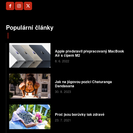
Populární články
Apple představil přepracovaný MacBook
Air s čipem M2
8. 6. 2022
Jak na jógovou pozici Chaturanga
Dandasana
30. 8. 2023
Proč jsou borůvky tak zdravé
23. 7. 2021