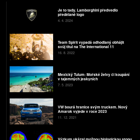
Je to tady. Lamborghini předvedlo
předělané logo
4. 4. 2024
Team Spirit vypadá odhodlaný obhájit
svůj titul na The International 11
16. 8. 2022
Mexický Tulum: Mořské želvy či koupání
v tajemných jeskyních
7. 5. 2023
VW bourá hranice svým truckem. Nový
Amarok vyjede v roce 2023
11. 12. 2021
Výzkum ukázal možnou biologickou stopu