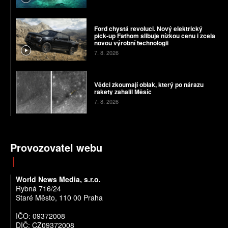
Ford chystá revoluci. Nový elektrický
pick-up Fathom slibuje nízkou cenu i zcela
novou výrobní technologii
7. 8. 2026
Vědci zkoumají oblak, který po nárazu
rakety zahalil Měsíc
7. 8. 2026
Provozovatel webu
World News Media, s.r.o.
Rybná 716/24
Staré Město, 110 00 Praha
IČO: 09372008
DIČ: CZ09372008