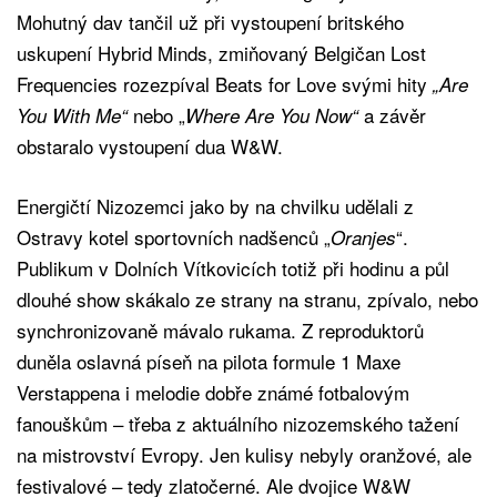
Mohutný dav tančil už při vystoupení britského
uskupení Hybrid Minds, zmiňovaný Belgičan Lost
Frequencies rozezpíval Beats for Love svými hity
„Are
nebo „
a závěr
You With Me“
Where Are You Now“
obstaralo vystoupení dua W&W.
Energičtí Nizozemci jako by na chvilku udělali z
Ostravy kotel sportovních nadšenců „
“.
Oranjes
Publikum v Dolních Vítkovicích totiž při hodinu a půl
dlouhé show skákalo ze strany na stranu, zpívalo, nebo
synchronizovaně mávalo rukama. Z reproduktorů
duněla oslavná píseň na pilota formule 1 Maxe
Verstappena i melodie dobře známé fotbalovým
fanouškům – třeba z aktuálního nizozemského tažení
na mistrovství Evropy. Jen kulisy nebyly oranžové, ale
festivalové – tedy zlatočerné. Ale dvojice W&W