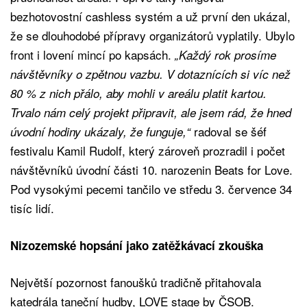
bezhotovostní cashless systém a už první den ukázal,
že se dlouhodobé přípravy organizátorů vyplatily. Ubylo
front i lovení mincí po kapsách.
„Každý rok prosíme
návštěvníky o zpětnou vazbu. V dotaznících si víc než
80 % z nich přálo, aby mohli v areálu platit kartou.
Trvalo nám celý projekt připravit, ale jsem rád, že hned
radoval se šéf
úvodní hodiny ukázaly, že funguje,“
festivalu Kamil Rudolf, který zároveň prozradil i počet
návštěvníků úvodní části 10. narozenin Beats for Love.
Pod vysokými pecemi tančilo ve středu 3. července 34
tisíc lidí.
Nizozemské hopsání jako zatěžkávací zkouška
Největší pozornost fanoušků tradičně přitahovala
katedrála taneční hudby, LOVE stage by ČSOB.