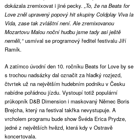
dokázala zremixovat i jiné pecky.
„To, že na Beats for
Love zněl upravený popový hit skupiny Coldplay Viva la
Vida, zase tak zvláštní není. Ale zremixovanou
Mozartovu Malou noční hudbu jsme tady asi ještě
usmíval se programový ředitel festivalu Jiří
neměli,“
Ramík.
A zatímco úvodní den 10. ročníku Beats for Love by se
s trochou nadsázky dal označit za hladký rozjezd,
čtvrtek už na největším hudebním podniku v Česku
nabídne pořádnou jízdu. Vystoupí totiž populární
průkopník D&B Dimension i maskovaný Němec Boris
Brejcha, který na festival takřka nevystupuje. A
vrcholem programu bude show Švéda Erica Prydze,
jedné z největších hvězd, která kdy v Ostravě
koncertovala.