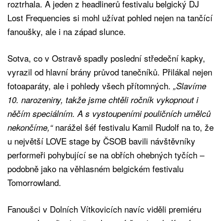
roztrhala. A jeden z headlinerů festivalu belgický DJ
Lost Frequencies si mohl užívat pohled nejen na tančící
fanoušky, ale i na západ slunce.
Sotva, co v Ostravě spadly poslední středeční kapky,
vyrazil od hlavní brány průvod tanečníků. Přilákal nejen
fotoaparáty, ale i pohledy všech přítomných.
„Slavíme
10. narozeniny, takže jsme chtěli ročník vykopnout i
něčím speciálním. A s vystoupeními pouličních umělců
narážel šéf festivalu Kamil Rudolf na to, že
nekončíme,“
u největší LOVE stage by ČSOB bavili návštěvníky
performeři pohybující se na obřích ohebných tyčích –
podobně jako na věhlasném belgickém festivalu
Tomorrowland.
Fanoušci v Dolních Vítkovicích navíc viděli premiéru