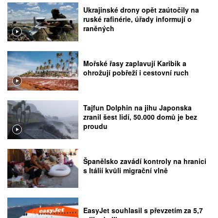
Ukrajinské drony opět zaútočily na
ruské rafinérie, úřady informují o
raněných
Mořské řasy zaplavují Karibik a
ohrožují pobřeží i cestovní ruch
Tajfun Dolphin na jihu Japonska
zranil šest lidí, 50.000 domů je bez
proudu
Španělsko zavádí kontroly na hranici
s Itálií kvůli migrační vlně
EasyJet souhlasil s převzetím za 5,7