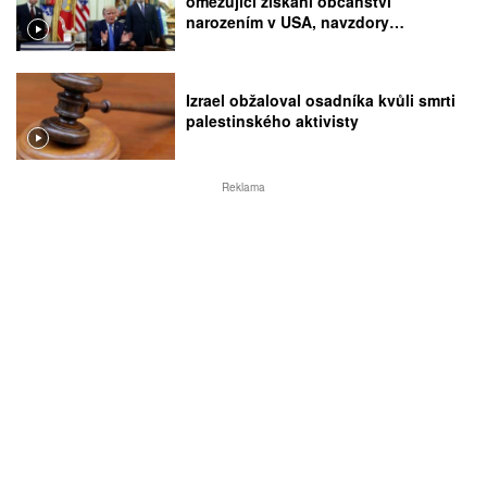
omezující získání občanství
narozením v USA, navzdory
rozhodnutí Nejvyššího soudu
Izrael obžaloval osadníka kvůli smrti
palestinského aktivisty
Reklama