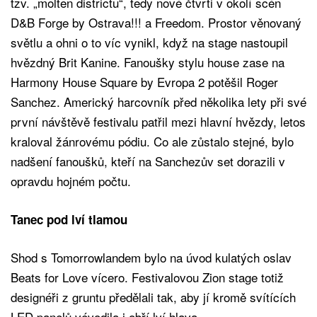
tzv. „molten districtu“, tedy nové čtvrti v okolí scén
D&B Forge by Ostrava!!! a Freedom. Prostor věnovaný
světlu a ohni o to víc vynikl, když na stage nastoupil
hvězdný Brit Kanine. Fanoušky stylu house zase na
Harmony House Square by Evropa 2 potěšil Roger
Sanchez. Americký harcovník před několika lety při své
první návštěvě festivalu patřil mezi hlavní hvězdy, letos
kraloval žánrovému pódiu. Co ale zůstalo stejné, bylo
nadšení fanoušků, kteří na Sanchezův set dorazili v
opravdu hojném počtu.
Tanec pod lví tlamou
Shod s Tomorrowlandem bylo na úvod kulatých oslav
Beats for Love vícero. Festivalovou Zion stage totiž
designéři z gruntu předělali tak, aby jí kromě svítících
LED panelů vévodila i obří lví hlava.