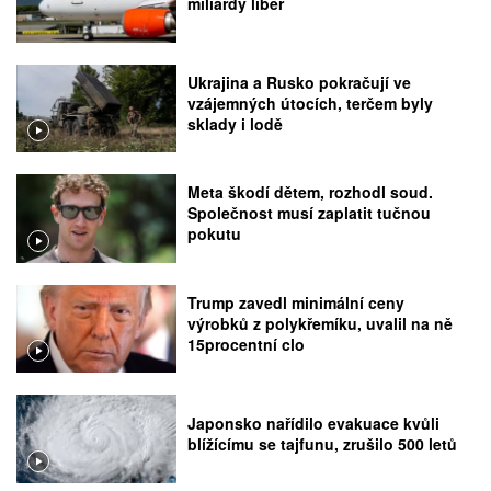
miliardy liber
Ukrajina a Rusko pokračují ve
vzájemných útocích, terčem byly
sklady i lodě
Meta škodí dětem, rozhodl soud.
Společnost musí zaplatit tučnou
pokutu
Trump zavedl minimální ceny
výrobků z polykřemíku, uvalil na ně
15procentní clo
Japonsko nařídilo evakuace kvůli
blížícímu se tajfunu, zrušilo 500 letů