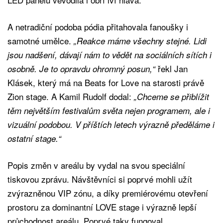
A netradiční podoba pódia přitahovala fanoušky i
samotné umělce.
„Reakce máme všechny stejné. Lidi
jsou nadšení, dávají nám to vědět na sociálních sítích i
řekl Jan
osobně. Je to opravdu ohromný posun,“
Klásek, který má na Beats for Love na starosti právě
Zion stage. A Kamil Rudolf dodal:
„Chceme se přiblížit
těm největším festivalům světa nejen programem, ale i
vizuální podobou. V příštích letech výrazně předěláme i
ostatní stage.“
Popis změn v areálu by vydal na svou speciální
tiskovou zprávu. Návštěvníci si poprvé mohli užít
zvýrazněnou VIP zónu, a díky premiérovému otevření
prostoru za dominantní LOVE stage i výrazně lepší
průchodnost areálu. Poprvé taky fungoval