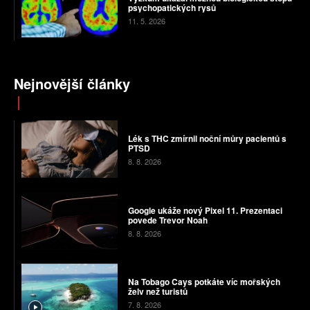
psychopatických rysů
11. 5. 2026
Nejnovější články
Lék s THC zmírnil noční můry pacientů s
PTSD
8. 8. 2026
Google ukáže nový Pixel 11. Prezentaci
povede Trevor Noah
8. 8. 2026
Na Tobago Cays potkáte víc mořských
želv než turistů
7. 8. 2026