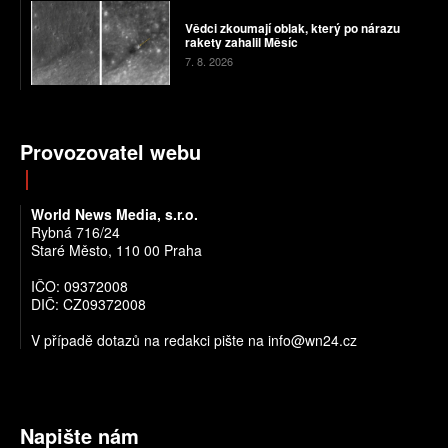
Vědci zkoumají oblak, který po nárazu
rakety zahalil Měsíc
7. 8. 2026
Provozovatel webu
World News Media, s.r.o.
Rybná 716/24
Staré Město, 110 00 Praha
IČO: 09372008
DIČ: CZ09372008
V případě dotazů na redakci pište na info@wn24.cz
Napište nám