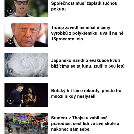
Společnost musí zaplatit tučnou
pokutu
Trump zavedl minimální ceny
výrobků z polykřemíku, uvalil na ně
15procentní clo
Japonsko nařídilo evakuace kvůli
blížícímu se tajfunu, zrušilo 500 letů
Britský hit láme rekordy, přesto ho
mnozí nikdy neslyšeli
Student v Thajsku zabil své
prarodiče, šest lidí ve své škole a
nakonec sám sebe