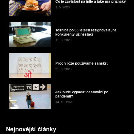
Co je závislost na jídle a jaké má příznaky
1. 5. 2023
Toshiba po 35 letech rezignovala, na
konkurenty už nestačí
11. 8. 2020
Proč v józe používáme sanskrt
21. 9. 2023
Jak bude vypadat cestování po
pandemii?
14. 10. 2020
Nejnovější články