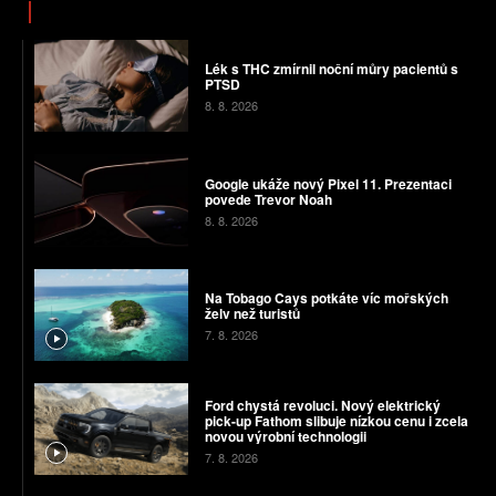
Lék s THC zmírnil noční můry pacientů s
PTSD
8. 8. 2026
Google ukáže nový Pixel 11. Prezentaci
povede Trevor Noah
8. 8. 2026
Na Tobago Cays potkáte víc mořských
želv než turistů
7. 8. 2026
Ford chystá revoluci. Nový elektrický
pick-up Fathom slibuje nízkou cenu i zcela
novou výrobní technologii
7. 8. 2026