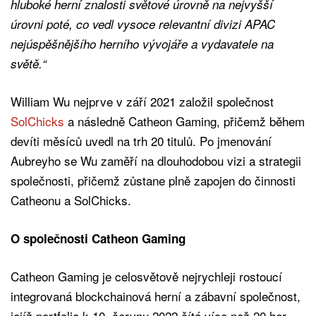
hluboké herní znalosti světové úrovně na nejvyšší
úrovni poté, co vedl vysoce relevantní divizi APAC
nejúspěšnějšího herního vývojáře a vydavatele na
světě.“
William Wu nejprve v září 2021 založil společnost
SolChicks
a následně Catheon Gaming, přičemž během
devíti měsíců uvedl na trh 20 titulů. Po jmenování
Aubreyho se Wu zaměří na dlouhodobou vizi a strategii
společnosti, přičemž zůstane plně zapojen do činnosti
Catheonu a SolChicks.
O společnosti Catheon Gaming
Catheon Gaming je celosvětově nejrychleji rostoucí
integrovaná blockchainová herní a zábavní společnost,
jejíž portfolio k 10. červnu 2022 čítá více než 20 her.