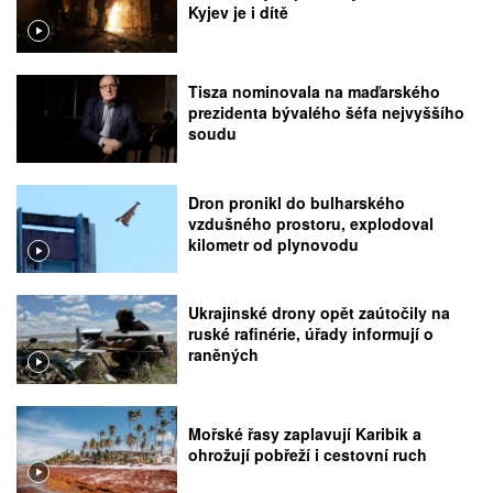
Kyjev je i dítě
Tisza nominovala na maďarského
prezidenta bývalého šéfa nejvyššího
soudu
Dron pronikl do bulharského
vzdušného prostoru, explodoval
kilometr od plynovodu
Ukrajinské drony opět zaútočily na
ruské rafinérie, úřady informují o
raněných
Mořské řasy zaplavují Karibik a
ohrožují pobřeží i cestovní ruch