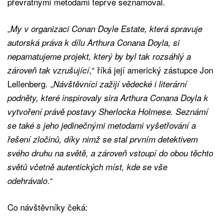
převratnými metodami teprve seznamoval.
„
My v organizaci Conan Doyle Estate, která spravuje
autorská práva k dílu Arthura Conana Doyla, si
nepamatujeme projekt, který by byl tak rozsáhlý a
,“ říká její americký zástupce Jon
zároveň tak vzrušující
Lellenberg. „
Návštěvníci zažijí vědecké i literární
podněty, které inspirovaly sira Arthura Conana Doyla k
vytvoření právě postavy Sherlocka Holmese. Seznámí
se také s jeho jedinečnými metodami vyšetřování a
řešení zločinů, díky nimž se stal prvním detektivem
svého druhu na světě, a zároveň vstoupí do obou těchto
světů včetně autentických míst, kde se vše
.“
odehrávalo
Co návštěvníky čeká: