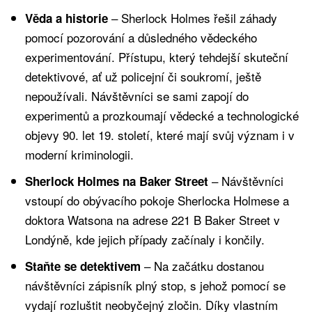
– Sherlock Holmes řešil záhady
Věda a historie
pomocí pozorování a důsledného vědeckého
experimentování. Přístupu, který tehdejší skuteční
detektivové, ať už policejní či soukromí, ještě
nepoužívali. Návštěvníci se sami zapojí do
experimentů a prozkoumají vědecké a technologické
objevy 90. let 19. století, které mají svůj význam i v
moderní kriminologii.
– Návštěvníci
Sherlock Holmes na Baker Street
vstoupí do obývacího pokoje Sherlocka Holmese a
doktora Watsona na adrese 221 B Baker Street v
Londýně, kde jejich případy začínaly i končily.
– Na začátku dostanou
Staňte se detektivem
návštěvníci zápisník plný stop, s jehož pomocí se
vydají rozluštit neobyčejný zločin. Díky vlastním