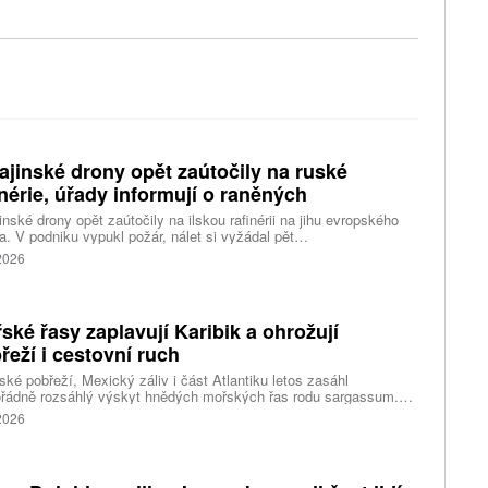
ajinské drony opět zaútočily na ruské
inérie, úřady informují o raněných
inské drony opět zaútočily na ilskou rafinérii na jihu evropského
. V podniku vypukl požár, nálet si vyžádal pět
ých, informoval krizový štáb Krasnodarského kraje. Další dva lidi
 2026
l dron v Zadonsku na Donu, oznámil gubernátor Lipecké oblasti
Artamonov. Ruské úřady informovaly o zničení stovek
inských dronů během uplynulé noci. Ukrajinské drony podle Kyjeva
ly rafinérie v Ilsku a v Syzrani.
ské řasy zaplavují Karibik a ohrožují
řeží i cestovní ruch
ské pobřeží, Mexický záliv i část Atlantiku letos zasáhl
řádně rozsáhlý výskyt hnědých mořských řas rodu sargassum.
ážích se hromadí miliony tun biomasy, která po vyplavení rychle
 2026
vá, zhoršuje kvalitu vody, omezuje život mořských organismů a
eň působí značné problémy turistickým oblastem závislým na
ěvnících.