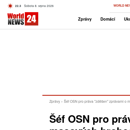
C
WORLD NE
22.3
Sobota 8. srpna 2026
Czech
Zprávy
Domácí
Ukr
Zprávy
Šéf OSN pro práva "zděšen" zprávami o m
Šéf OSN pro prá