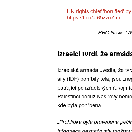
UN rights chief 'horrified' 
https://t.co/Jt65zzuZmi
— BBC News (W
Izraelci tvrdí, že armá
Izraelská armáda uvedla, že tvr
síly (IDF) pohřbily těla, jsou „
pátrající po izraelských rukojmí
Palestinci poblíž Násirovy nemo
kde byla pohřbena.
„Prohlídka byla provedena pečl
informace naznačovaly možnou 