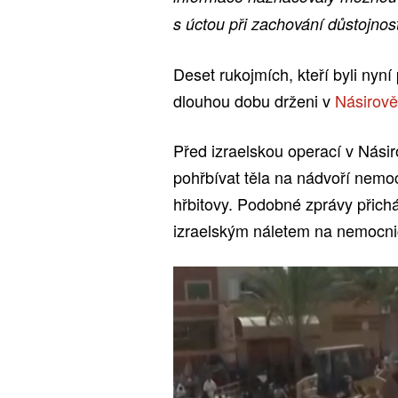
s úctou při zachování důstojnos
Deset rukojmích, kteří byli nyní
dlouhou dobu drženi v
Násirově
Před izraelskou operací v Násir
pohřbívat těla na nádvoří nemoc
hřbitovy. Podobné zprávy přichá
izraelským náletem na nemocnici