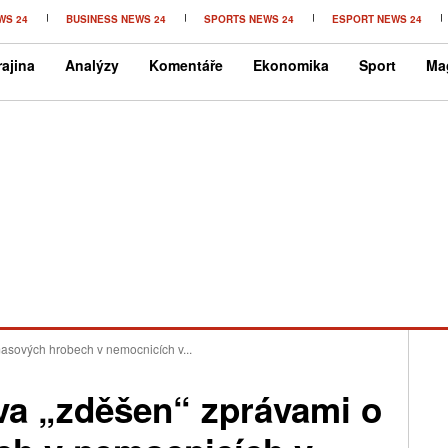
WS 24
BUSINESS NEWS 24
SPORTS NEWS 24
ESPORT NEWS 24
ajina
Analýzy
Komentáře
Ekonomika
Sport
Ma
asových hrobech v nemocnicích v...
va „zděšen“ zprávami o