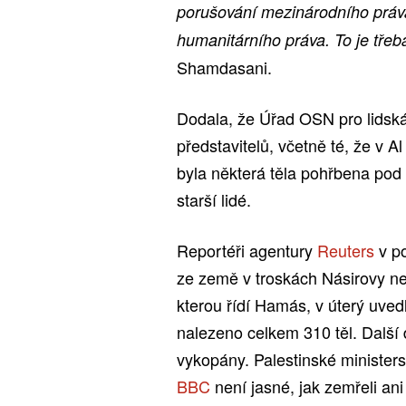
porušování mezinárodního práva
humanitárního práva. To je třeb
Shamdasani.
Dodala, že Úřad OSN pro lidská
představitelů, včetně té, že v A
byla některá těla pohřbena po
starší lidé.
Reportéři agentury
Reuters
v p
ze země v troskách Násirovy ne
kterou řídí Hamás, v úterý uve
nalezeno celkem 310 těl. Další 
vykopány. Palestinské ministers
BBC
není jasné, jak zemřeli ani