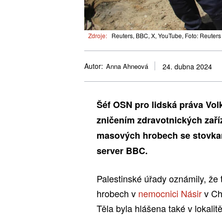
Zdroje:
Reuters, BBC, X, YouTube, Foto: Reuters
Autor:
Anna Ahneová
24. dubna 2024
Šéf OSN pro lidská práva Volk
zničením zdravotnických zaříz
masových hrobech se stovkami
server BBC.
Palestinské úřady oznámily, že 
hrobech v
nemocnici Násir
v Ch
Těla byla hlášena také v lokalitě