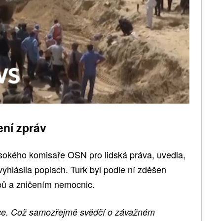
ení zpráv
okého komisaře OSN pro lidská práva, uvedla,
vyhlásila poplach. Turk byl podle ní zděšen
bů a zničením nemocnic.
ruce. Což samozřejmě svědčí o závažném