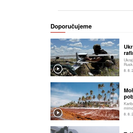
Doporučujeme
Ukr
raf
Ukraj
Ruska
raněn
8. 8.
zrani
Igor 
ukraj
zasáh
Moř
pob
Karib
mimo
Na pl
8. 8.
zahní
zárov
návšt