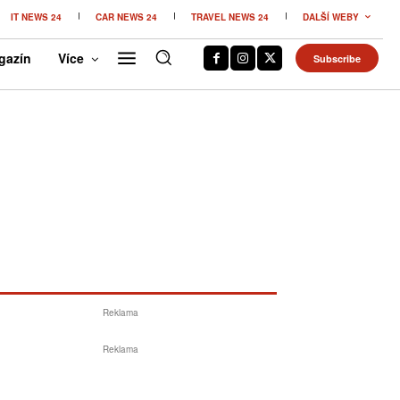
IT NEWS 24
CAR NEWS 24
TRAVEL NEWS 24
DALŠÍ WEBY
gazín
Více
Subscribe
Reklama
Reklama