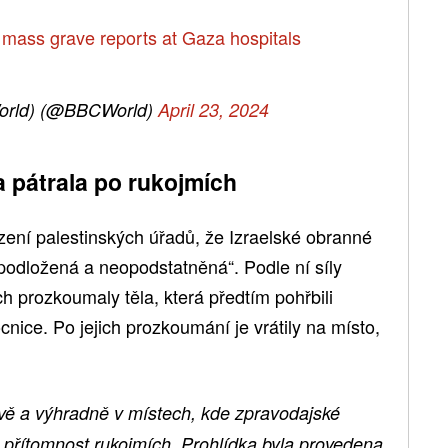
by mass grave reports at Gaza hospitals
orld) (@BBCWorld)
April 23, 2024
da pátrala po rukojmích
zení palestinských úřadů, že Izraelské obranné
nepodložená a neopodstatněná“. Podle ní síly
ch prozkoumaly těla, která předtím pohřbili
cnice. Po jejich prozkoumání je vrátily na místo,
ivě a výhradně v místech, kde zpravodajské
přítomnost rukojmích. Prohlídka byla provedena