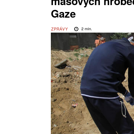
masových hrobec
Gaze
2
min.
ZPRÁVY