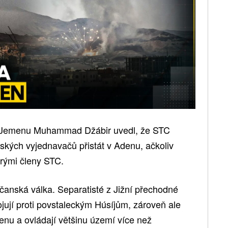
 Jemenu Muhammad Džábir uvedl, že STC
ských vyjednavačů přistát v Adenu, ačkoliv
rými členy STC.
anská válka. Separatisté z Jižní přechodné
ojují proti povstaleckým Húsíjům, zároveň ale
menu a ovládají většinu území více než