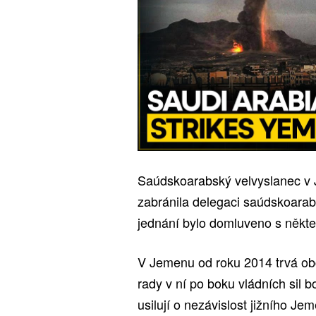
Saúdskoarabský velvyslanec v
zabránila delegaci saúdskoarab
jednání bylo domluveno s někte
V Jemenu od roku 2014 trvá obč
rady v ní po boku vládních sil b
usilují o nezávislost jižního Je