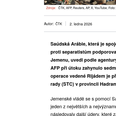
Zdroje:
ČTK, AFP, Reuters, AP, X, YouTube, Foto:
Autor:
ČTK
2. ledna 2026
Saúdská Arábie, která je spo
proti separatistům podporov
Jemenu, uvedl podle agentury
AFP při útoku zahynulo sedm l
operace vedené Rijádem je př
rady (STC) v provincii Hadra
Jemenské vládě se s pomocí Saúd
jeden z největších a nejvýzna
následovaly další údery, které 