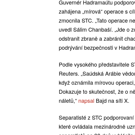
Guvernér Hadramaútu podporova
zahájena „mírová“ operace s cí
zmocnila STC. „Tato operace ne
uvedl Sálim Chanbaší. „Jde o zo
odstranit zbraně a zabránit cha
podrývání bezpečnosti v Hadram
Podle vysokého představitele 
Reuters. „Saúdská Arábie vědo
když oznámila mírovou operaci,
Dokazuje to skutečnost, že o n
náletů,“
napsal
Bajd na síti X.
Separatisté z STC podporovaní 
které ovládala mezinárodně uzn