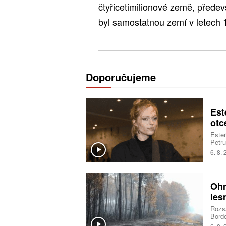
čtyřicetimilionové země, předev
byl samostatnou zemí v letech 
Doporučujeme
Est
otc
Ester
Petru
sestr
6. 8.
vřelo
Ohn
les
Rozsá
Borde
deset