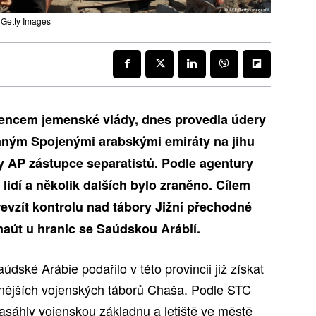
 Getty Images
jencem jemenské vlády, dnes provedla údery
aným Spojenými arabskými emiráty na jihu
 AP zástupce separatistů. Podle agentury
idí a několik dalších bylo zraněno. Cílem
evzít kontrolu nad tábory Jižní přechodné
maút u hranic se Saúdskou Arábií.
ské Arábie podařilo v této provincii již získat
mnějších vojenských táborů Chaša. Podle STC
zasáhly vojenskou základnu a letiště ve městě