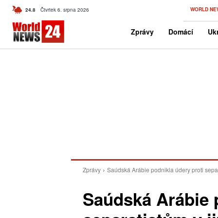
C
WORLD NE
24.8
Čtvrtek 6. srpna 2026
Czech
Zprávy
Domácí
Ukr
Zprávy
Saúdská Arábie podnikla údery proti sepa
Saúdská Arábie p