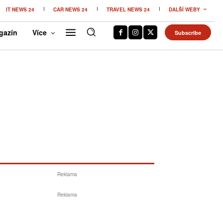
IT NEWS 24
CAR NEWS 24
TRAVEL NEWS 24
DALŠÍ WEBY
gazín
Více
Subscribe
Reklama
Reklama