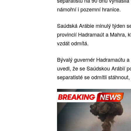
separatistů na 90 dnů vyhlásila
námořní i pozemní hranice.
Saúdská Arábie minulý týden sep
provincií Hadramaút a Mahra, kt
vzdát odmítá.
Bývalý guvernér Hadramaútu a 
uvedl, že se Saúdskou Arábií po
separatisté se odmítli stáhnou