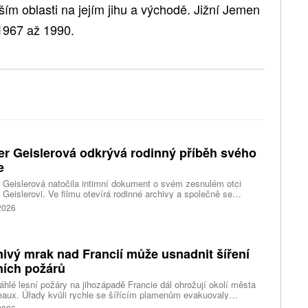
ším oblasti na jejím jihu a východě. Jižní Jemen
1967 až 1990.
er Geislerová odkrývá rodinný příběh svého
e
 Geislerová natočila intimní dokument o svém zesnulém otci
 Geislerovi. Ve filmu otevírá rodinné archivy a společně se
ou Aňou skládá portrét talentovaného muže, který měl v sobě
 2026
st i temnější stránku.
ivý mrak nad Francií může usnadnit šíření
ních požárů
hlé lesní požáry na jihozápadě Francie dál ohrožují okolí města
aux. Úřady kvůli rychle se šířícím plamenům evakuovaly
itisíce lidí a nevylučují ani další rozšiřování bezpečnostních