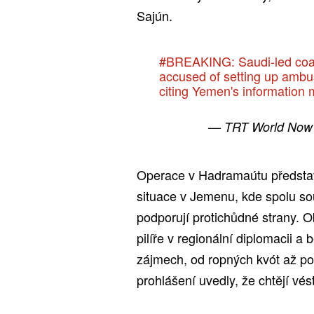
Sajún.
#BREAKING
: Saudi-led coa
accused of setting up ambu
citing Yemen's information 
— TRT World No
Operace v Hadramaútu představu
situace v Jemenu, kde spolu so
podporují protichůdné strany. O
pilíře v regionální diplomacii a
zájmech, od ropných kvót až po 
prohlášení uvedly, že chtějí vés