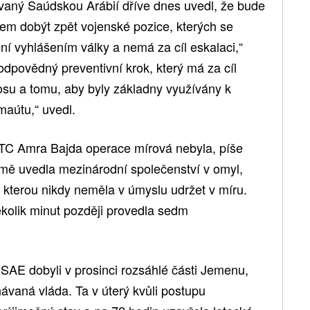
ný Saúdskou Arábií dříve dnes uvedl, že bude
lem dobýt zpět vojenské pozice, kterých se
ní vyhlášením války a nemá za cíl eskalaci,“
dpovědný preventivní krok, který má za cíl
osu a tomu, aby byly základny využívány k
aútu,“ uvedl.
STC Amra Bajda operace mírová nebyla, píše
mě uvedla mezinárodní společenství v omyl,
 kterou nikdy neměla v úmyslu udržet v míru.
ěkolik minut později provedla sedm
SAE dobyli v prosinci rozsáhlé části Jemenu,
ávaná vláda. Ta v úterý kvůli postupu