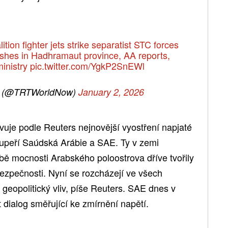
lition fighter jets strike separatist STC forces
shes in Hadhramaut province, AA reports,
ministry
pic.twitter.com/YgkP2SnEWl
w (@TRTWorldNow)
January 2, 2026
je podle Reuters nejnovější vyostření napjaté
upeří Saúdská Arábie a SAE. Ty v zemi
bě mocnosti Arabského poloostrova dříve tvořily
 bezpečnosti. Nyní se rozcházejí ve všech
geopolitický vliv, píše Reuters. SAE dnes v
t dialog směřující ke zmírnění napětí.