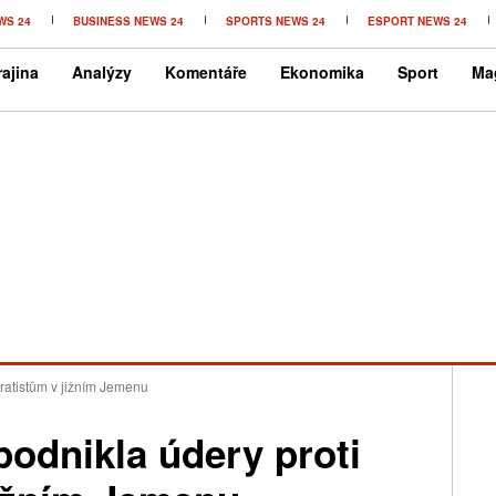
WS 24
BUSINESS NEWS 24
SPORTS NEWS 24
ESPORT NEWS 24
ajina
Analýzy
Komentáře
Ekonomika
Sport
Ma
ratistům v jižním Jemenu
odnikla údery proti