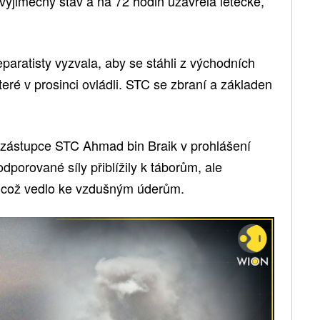
 výjimečný stav a na 72 hodin uzavřela letecké,
aratisty vyzvala, aby se stáhli z východních
eré v prosinci ovládli. STC se zbraní a základen
zástupce STC Ahmad bin Braik v prohlášení
dporované síly přiblížily k táborům, ale
t, což vedlo ke vzdušným úderům.