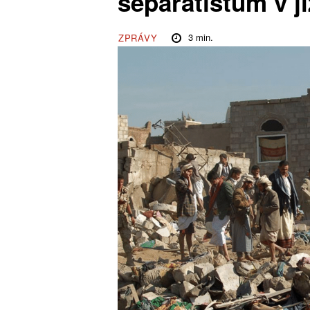
separatistům v 
3
min.
ZPRÁVY