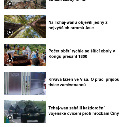
Na Tchaj-wanu objevili jedny z
nejvyšších stromů Asie
Počet obětí rychle se šířící eboly v
Kongu přesáhl 1800
Krvavá lázeň ve Visa: O práci přijdou
tisíce zaměstnanců
Tchaj-wan zahájil každoroční
vojenské cvičení proti hrozbám Číny