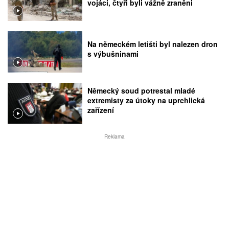
vojáci, čtyři byli vážně zraněni
Na německém letišti byl nalezen dron
s výbušninami
Německý soud potrestal mladé
extremisty za útoky na uprchlická
zařízení
Reklama