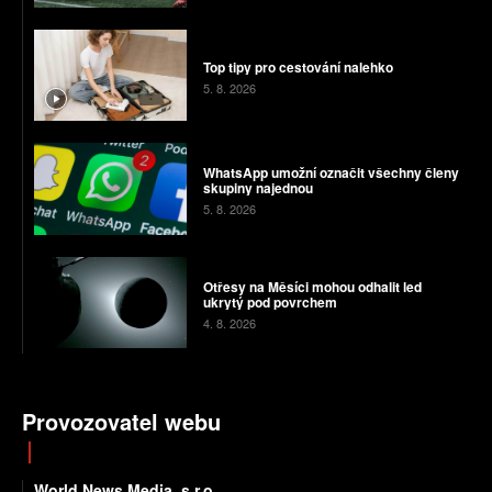
Top tipy pro cestování nalehko
5. 8. 2026
WhatsApp umožní označit všechny členy
skupiny najednou
5. 8. 2026
Otřesy na Měsíci mohou odhalit led
ukrytý pod povrchem
4. 8. 2026
Provozovatel webu
World News Media, s.r.o.