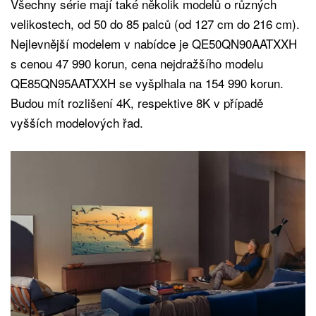
Všechny série mají také několik modelů o různých
velikostech, od 50 do 85 palců (od 127 cm do 216 cm).
Nejlevnější modelem v nabídce je QE50QN90AATXXH
s cenou 47 990 korun, cena nejdražšího modelu
QE85QN95AATXXH se vyšplhala na 154 990 korun.
Budou mít rozlišení 4K, respektive 8K v případě
vyšších modelových řad.