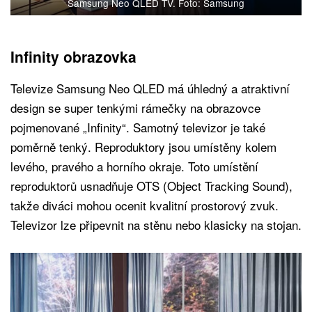
Samsung Neo QLED TV. Foto: Samsung
Infinity obrazovka
Televize Samsung Neo QLED má úhledný a atraktivní
design se super tenkými rámečky na obrazovce
pojmenované „Infinity“. Samotný televizor je také
poměrně tenký. Reproduktory jsou umístěny kolem
levého, pravého a horního okraje. Toto umístění
reproduktorů usnadňuje OTS (Object Tracking Sound),
takže diváci mohou ocenit kvalitní prostorový zvuk.
Televizor lze připevnit na stěnu nebo klasicky na stojan.