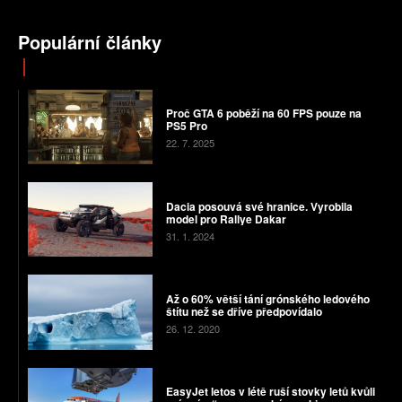
Populární články
Proč GTA 6 poběží na 60 FPS pouze na
PS5 Pro
22. 7. 2025
Dacia posouvá své hranice. Vyrobila
model pro Rallye Dakar
31. 1. 2024
Až o 60% větší tání grónského ledového
štítu než se dříve předpovídalo
26. 12. 2020
EasyJet letos v létě ruší stovky letů kvůli