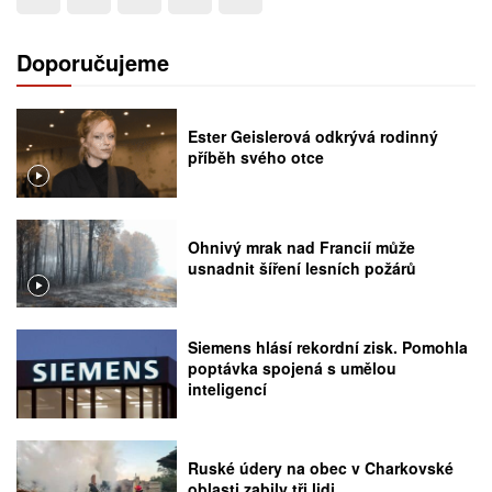
Doporučujeme
Ester Geislerová odkrývá rodinný
příběh svého otce
Ohnivý mrak nad Francií může
usnadnit šíření lesních požárů
Siemens hlásí rekordní zisk. Pomohla
poptávka spojená s umělou
inteligencí
Ruské údery na obec v Charkovské
oblasti zabily tři lidi