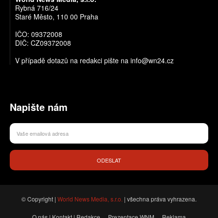
Rybná 716/24
Staré Město, 110 00 Praha
IČO: 09372008
DIČ: CZ09372008
V případě dotazů na redakci pište na info@wn24.cz
Napište nám
ODESLAT
© Copyright |
World News Media, s.r.o.
| všechna práva vyhrazena.
O nás | Kontakt | Redakce
Prezentace WNM
Reklama