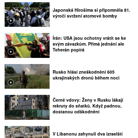
Japonská Hirošima si připomněla 81.
výročí svržení atomové bomby
Írán: USA jsou ochotny vrátit se ke
svým závazkům. Přímá jednání ale
Teherán popírá
Rusko hlásí zneškodnění 605
ukrajinských dronů během noci
Černé vdovy: Ženy v Rusku lákají
rekruty do sňatků. Když padnou,
dostanou odškodnění
V Libanonu zahynuli dva izraelští