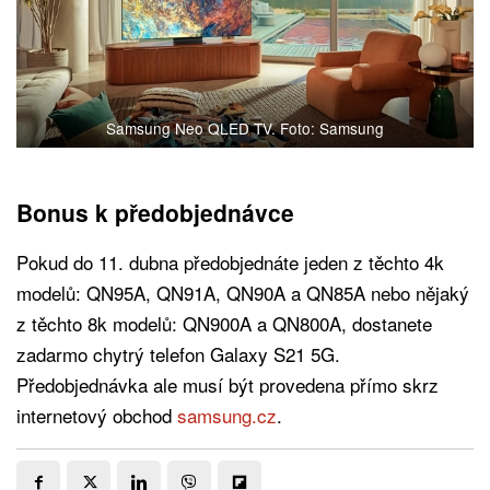
Samsung Neo QLED TV. Foto: Samsung
Bonus k předobjednávce
Pokud do 11. dubna předobjednáte jeden z těchto 4k
modelů: QN95A, QN91A, QN90A a QN85A nebo nějaký
z těchto 8k modelů: QN900A a QN800A, dostanete
zadarmo chytrý telefon Galaxy S21 5G.
Předobjednávka ale musí být provedena přímo skrz
internetový obchod
samsung.cz
.