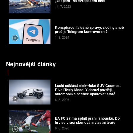
„zácpám“ na evropském nebi
11. 7. 2023
Konspirace, falešné zprávy, zločiny aneb
proč je Telegram kontroverzní?
1. 9. 2024
Nejnovější články
Lucid odkládá elektrické SUV Cosmos.
Rival Tesly Model Y dorazí později,
automobilka nechce opakovat staré
chyby
6. 8. 2026
EA FC 27 má splnit přání fanoušků. Do
hry se vrací skenování vlastní tváře
6. 8. 2026