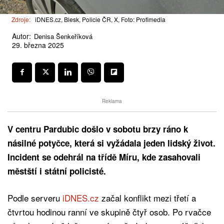
Zdroje:
iDNES.cz, Blesk, Policie ČR, X, Foto: Profimedia
Autor:
Denisa Šenkeříková
29. března 2025
Reklama
V centru Pardubic došlo v sobotu brzy ráno k
násilné potyčce, která si vyžádala jeden lidský život.
Incident se odehrál na třídě Míru, kde zasahovali
městští i státní policisté.
Podle serveru
iDNES.cz
začal konflikt mezi třetí a
čtvrtou hodinou ranní ve skupině čtyř osob. Po rvačce