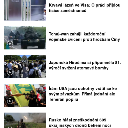
Krvavá lázeň ve Visa: O práci přijdou
tisíce zaměstnanců
Tchaj-wan zahájil každoroční
vojenské cvičení proti hrozbám Číny
Japonská Hirošima si připomněla 81.
výročí svržení atomové bomby
Írán: USA jsou ochotny vrátit se ke
svým závazkům. Přímá jednání ale
Teherán popírá
Rusko hlásí zneškodnění 605
ukrajinských dronů během noci