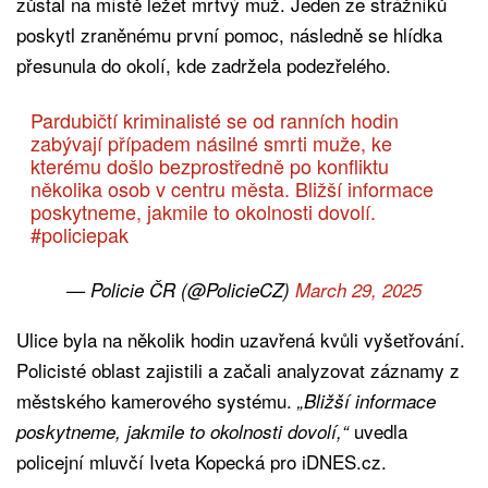
zůstal na místě ležet mrtvý muž. Jeden ze strážníků
poskytl zraněnému první pomoc, následně se hlídka
přesunula do okolí, kde zadržela podezřelého.
Pardubičtí kriminalisté se od ranních hodin
zabývají případem násilné smrti muže, ke
kterému došlo bezprostředně po konfliktu
několika osob v centru města. Bližší informace
poskytneme, jakmile to okolnosti dovolí.
#policiepak
— Policie ČR (@PolicieCZ)
March 29, 2025
Ulice byla na několik hodin uzavřená kvůli vyšetřování.
Policisté oblast zajistili a začali analyzovat záznamy z
městského kamerového systému.
„Bližší informace
uvedla
poskytneme, jakmile to okolnosti dovolí,“
policejní mluvčí Iveta Kopecká pro iDNES.cz.