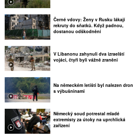
Černé vdovy: Ženy v Rusku lákají
rekruty do sňatků. Když padnou,
dostanou odškodnění
V Libanonu zahynuli dva izraelští
vojáci, čtyři byli vážně zraněni
Na německém letišti byl nalezen dron
s výbušninami
Německý soud potrestal mladé
extremisty za útoky na uprchlická
zařízení