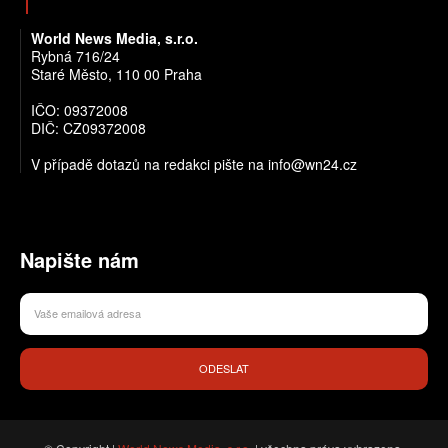
World News Media, s.r.o.
Rybná 716/24
Staré Město, 110 00 Praha
IČO: 09372008
DIČ: CZ09372008
V případě dotazů na redakci pište na info@wn24.cz
Napište nám
ODESLAT