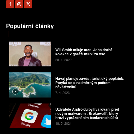
Populární články
Will Smith miluje auta. Jeho drahá
kolekce v garáži mluví za vše
28. 1. 2022
Havaj plánuje zavést turistický poplatek.
Potýká se s nadměrným počtem
návštěvníků
7. 4. 2023
Uživatelé Androidu byli varováni před
novým malwarem „Brokewell“, který
hrozí vyprázdněním bankovních účtů
18. 5. 2024