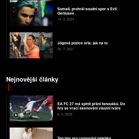
SumaiL prohrál soudní spor s Evil
Geniuses
14. 3. 2024
Jógová pozice orla: jak na to
30. 7. 2021
Nejnovější články
EA FC 27 má splnit přání fanoušků. Do
hry se vrací skenování vlastní tváře
6. 8. 2026
Top tipy pro cestování nalehko