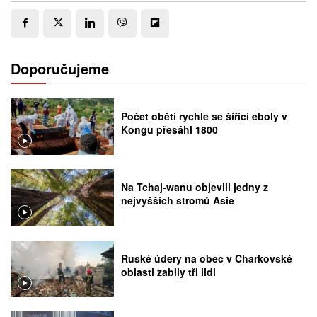
Doporučujeme
Počet obětí rychle se šířící eboly v
Kongu přesáhl 1800
Na Tchaj-wanu objevili jedny z
nejvyšších stromů Asie
Ruské údery na obec v Charkovské
oblasti zabily tři lidi