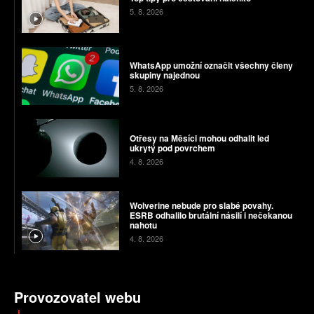
5. 8. 2026
WhatsApp umožní označit všechny členy
skupiny najednou
5. 8. 2026
Otřesy na Měsíci mohou odhalit led
ukrytý pod povrchem
4. 8. 2026
Wolverine nebude pro slabé povahy.
ESRB odhalilo brutální násilí i nečekanou
nahotu
4. 8. 2026
Provozovatel webu