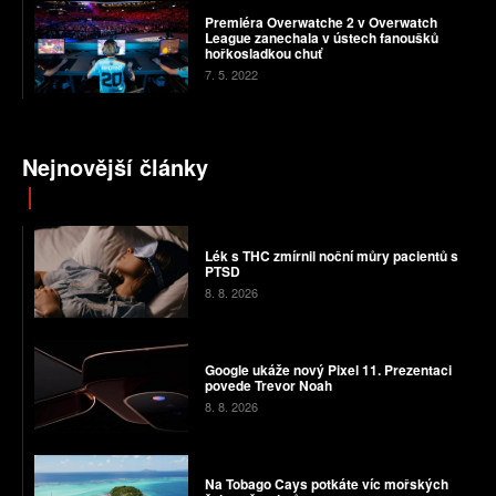
Premiéra Overwatche 2 v Overwatch
League zanechala v ústech fanoušků
hořkosladkou chuť
7. 5. 2022
Nejnovější články
Lék s THC zmírnil noční můry pacientů s
PTSD
8. 8. 2026
Google ukáže nový Pixel 11. Prezentaci
povede Trevor Noah
8. 8. 2026
Na Tobago Cays potkáte víc mořských