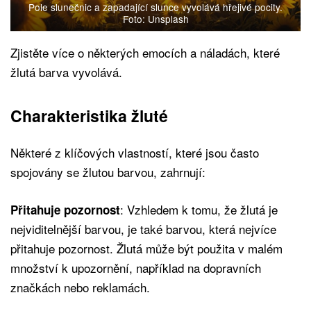
Pole slunečnic a zapadající slunce vyvolává hřejivé pocity.
Foto: Unsplash
Zjistěte více o některých emocích a náladách, které
žlutá barva vyvolává.
Charakteristika žluté
Některé z klíčových vlastností, které jsou často
spojovány se žlutou barvou, zahrnují:
: Vzhledem k tomu, že žlutá je
Přitahuje pozornost
nejviditelnější barvou, je také barvou, která nejvíce
přitahuje pozornost. Žlutá může být použita v malém
množství k upozornění, například na dopravních
značkách nebo reklamách.