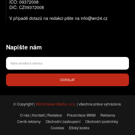
IČO: 09372008
DIČ: CZ09372008
V případě dotazů na redakci pište na info@wn24.cz
Napište nám
ODESLAT
© Copyright |
World News Media, s.r.o.
| všechna práva vyhrazena.
O nás | Kontakt | Redakce
Prezentace WNM
Reklama
Ceník reklamy
Obchodní zastoupení
Obchodní podmínky
Cookies
Etický kodex