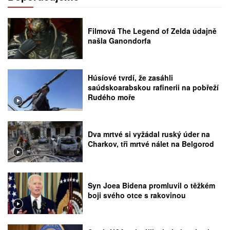
Filmová The Legend of Zelda údajně
našla Ganondorfa
Húsíové tvrdí, že zasáhli
saúdskoarabskou rafinerii na pobřeží
Rudého moře
Dva mrtvé si vyžádal ruský úder na
Charkov, tři mrtvé nálet na Belgorod
Syn Joea Bidena promluvil o těžkém
boji svého otce s rakovinou