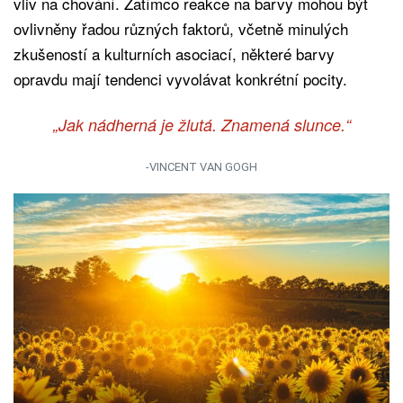
vliv na chování. Zatímco reakce na barvy mohou být
ovlivněny řadou různých faktorů, včetně minulých
zkušeností a kulturních asociací, některé barvy
opravdu mají tendenci vyvolávat konkrétní pocity.
„Jak nádherná je žlutá. Znamená slunce.“
-VINCENT VAN GOGH