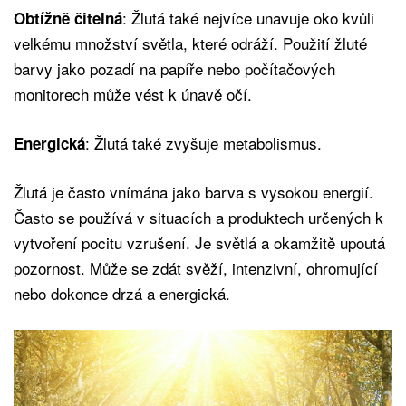
: Žlutá také nejvíce unavuje oko kvůli
Obtížně čitelná
velkému množství světla, které odráží. Použití žluté
barvy jako pozadí na papíře nebo počítačových
monitorech může vést k únavě očí.
: Žlutá také zvyšuje metabolismus.
Energická
Žlutá je často vnímána jako barva s vysokou energií.
Často se používá v situacích a produktech určených k
vytvoření pocitu vzrušení. Je světlá a okamžitě upoutá
pozornost. Může se zdát svěží, intenzivní, ohromující
nebo dokonce drzá a energická.