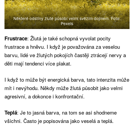
Některé odstíny žluté působí velmi svěžím dojmem. Foto:
Pexels
: Žlutá je také schopná vyvolat pocity
Frustrace
frustrace a hněvu. I když je považována za veselou
barvu, lidé ve žlutých pokojích častěji ztrácejí nervy a
děti mají tendenci více plakat.
I když to může být energická barva, tato intenzita může
mít i nevýhodu. Někdy může žlutá působit jako velmi
agresivní, a dokonce i konfrontační.
: Je to jasná barva, na tom se asi shodneme
Teplá
všichni. Často je popisována jako veselá a teplá.