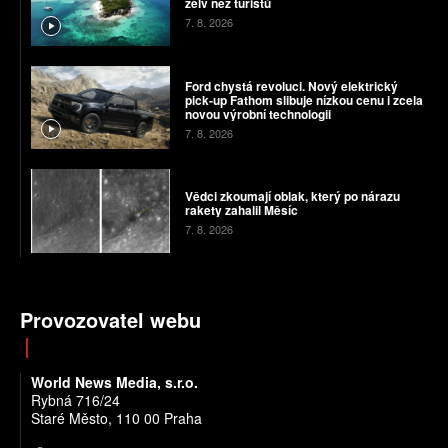
želv než turistů
7. 8. 2026
Ford chystá revoluci. Nový elektrický
pick-up Fathom slibuje nízkou cenu i zcela
novou výrobní technologii
7. 8. 2026
Vědci zkoumají oblak, který po nárazu
rakety zahalil Měsíc
7. 8. 2026
Provozovatel webu
World News Media, s.r.o.
Rybná 716/24
Staré Město, 110 00 Praha