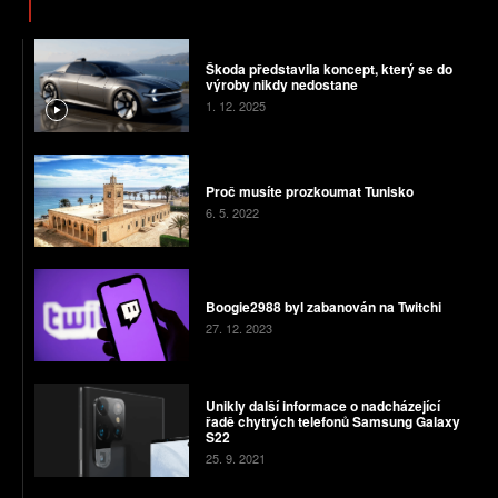
Škoda představila koncept, který se do
výroby nikdy nedostane
1. 12. 2025
Proč musíte prozkoumat Tunisko
6. 5. 2022
Boogie2988 byl zabanován na Twitchi
27. 12. 2023
Unikly další informace o nadcházející
řadě chytrých telefonů Samsung Galaxy
S22
25. 9. 2021