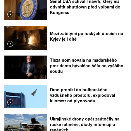
Senát USA schválil návrh, který má
odvrátit shutdown před volbami do
Kongresu
Mezi zabitými po ruských útocích na
Kyjev je i dítě
Tisza nominovala na maďarského
prezidenta bývalého šéfa nejvyššího
soudu
Dron pronikl do bulharského
vzdušného prostoru, explodoval
kilometr od plynovodu
Ukrajinské drony opět zaútočily na
ruské rafinérie, úřady informují o
raněných