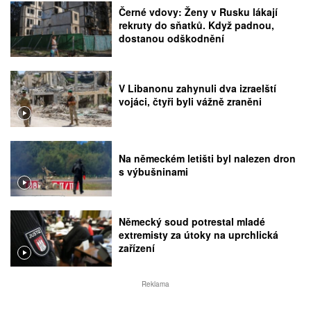
Černé vdovy: Ženy v Rusku lákají
rekruty do sňatků. Když padnou,
dostanou odškodnění
V Libanonu zahynuli dva izraelští
vojáci, čtyři byli vážně zraněni
Na německém letišti byl nalezen dron
s výbušninami
Německý soud potrestal mladé
extremisty za útoky na uprchlická
zařízení
Reklama