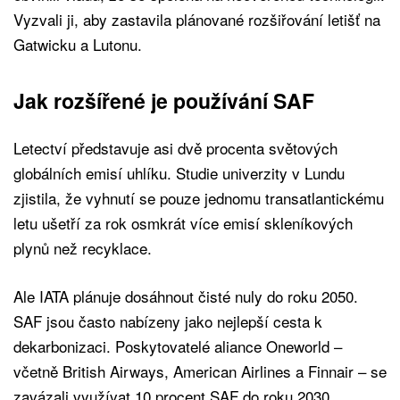
Vyzvali ji, aby zastavila plánované rozšiřování letišť na
Gatwicku a Lutonu.
Jak rozšířené je používání SAF
Letectví představuje asi dvě procenta světových
globálních emisí uhlíku. Studie univerzity v Lundu
zjistila, že vyhnutí se pouze jednomu transatlantickému
letu ušetří za rok osmkrát více emisí skleníkových
plynů než recyklace.
Ale IATA plánuje dosáhnout čisté nuly do roku 2050.
SAF jsou často nabízeny jako nejlepší cesta k
dekarbonizaci. Poskytovatelé aliance Oneworld –
včetně British Airways, American Airlines a Finnair – se
zavázali využívat 10 procent SAF do roku 2030.