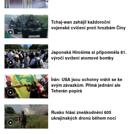
Tchaj-wan zahájil každoroční
vojenské cvičení proti hrozbám Číny
Japonská Hirošima si připomněla 81.
výročí svržení atomové bomby
Írán: USA jsou ochotny vrátit se ke
svým závazkům. Přímá jednání ale
Teherán popírá
Rusko hlásí zneškodnění 605
ukrajinských dronů během noci