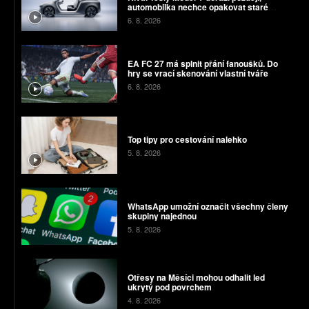
automobilka nechce opakovat staré
chyby
6. 8. 2026
EA FC 27 má splnit přání fanoušků. Do
hry se vrací skenování vlastní tváře
6. 8. 2026
Top tipy pro cestování nalehko
5. 8. 2026
WhatsApp umožní označit všechny členy
skupiny najednou
5. 8. 2026
Otřesy na Měsíci mohou odhalit led
ukrytý pod povrchem
4. 8. 2026