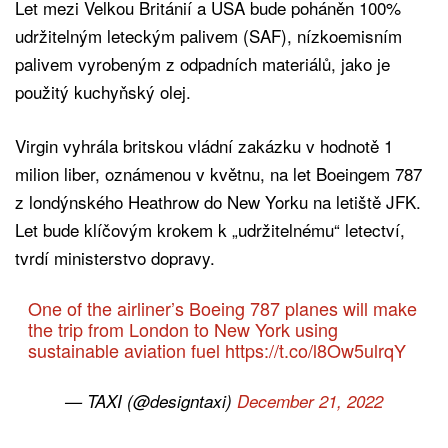
Let mezi Velkou Británií a USA bude poháněn 100%
udržitelným leteckým palivem (SAF), nízkoemisním
palivem vyrobeným z odpadních materiálů, jako je
použitý kuchyňský olej.
Virgin vyhrála britskou vládní zakázku v hodnotě 1
milion liber, oznámenou v květnu, na let Boeingem 787
z londýnského Heathrow do New Yorku na letiště JFK.
Let bude klíčovým krokem k „udržitelnému“ letectví,
tvrdí ministerstvo dopravy.
One of the airliner’s Boeing 787 planes will make
the trip from London to New York using
sustainable aviation fuel
https://t.co/l8Ow5ulrqY
— TAXI (@designtaxi)
December 21, 2022