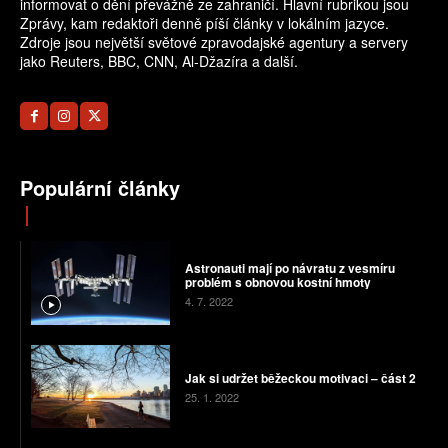
informovat o dění převážně ze zahraničí. Hlavní rubrikou jsou
Zprávy, kam redaktoři denně píší články v lokálním jazyce.
Zdroje jsou největší světové zpravodajské agentury a servery
jako Reuters, BBC, CNN, Al-Džazíra a další.
Populární články
Astronauti mají po návratu z vesmíru
problém s obnovou kostní hmoty
4. 7. 2022
Jak si udržet běžeckou motivaci – část 2
25. 1. 2022