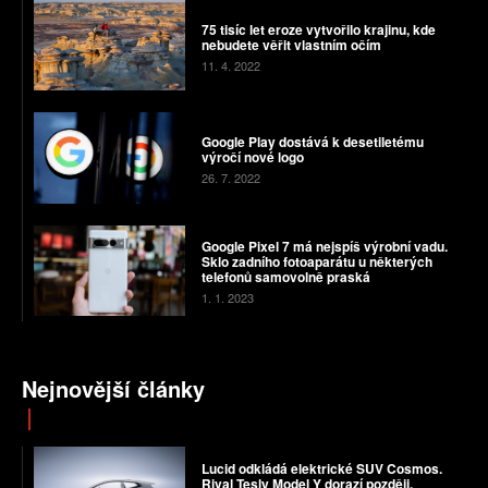
75 tisíc let eroze vytvořilo krajinu, kde
nebudete věřit vlastním očím
11. 4. 2022
Google Play dostává k desetiletému
výročí nové logo
26. 7. 2022
Google Pixel 7 má nejspíš výrobní vadu.
Sklo zadního fotoaparátu u některých
telefonů samovolně praská
1. 1. 2023
Nejnovější články
Lucid odkládá elektrické SUV Cosmos.
Rival Tesly Model Y dorazí později,