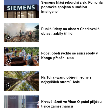
Siemens hlásí rekordní zisk. Pomohla
poptávka spojená s umělou
inteligencí
Ruské údery na obec v Charkovské
oblasti zabily tři lidi
Počet obětí rychle se šířící eboly v
Kongu přesáhl 1800
Na Tchaj-wanu objevili jedny z
nejvyšších stromů Asie
Krvavá lázeň ve Visa: O práci přijdou
tisíce zaměstnanců