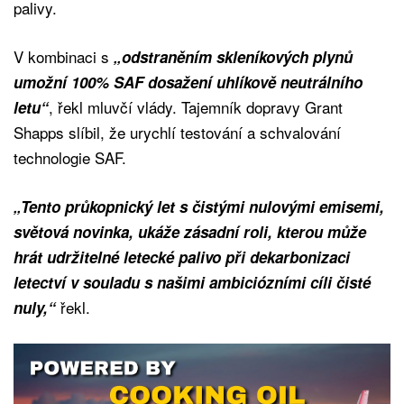
palivy.
V kombinaci s
„odstraněním skleníkových plynů
umožní 100% SAF dosažení uhlíkově neutrálního
, řekl mluvčí vlády. Tajemník dopravy Grant
letu“
Shapps slíbil, že urychlí testování a schvalování
technologie SAF.
„Tento průkopnický let s čistými nulovými emisemi,
světová novinka, ukáže zásadní roli, kterou může
hrát udržitelné letecké palivo při dekarbonizaci
letectví v souladu s našimi ambiciózními cíli čisté
řekl.
nuly,“