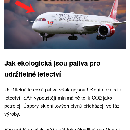
Jak ekologická jsou paliva pro
udržitelné letectví
Udržitelná letecká paliva však nejsou řešením emisí z
letectví. SAF vypouštějí minimálně tolik CO2 jako
petrolej. Úspory skleníkových plynů přicházejí ve fázi
výroby.
Výrobní fáze však může být také škodlivá pro životní