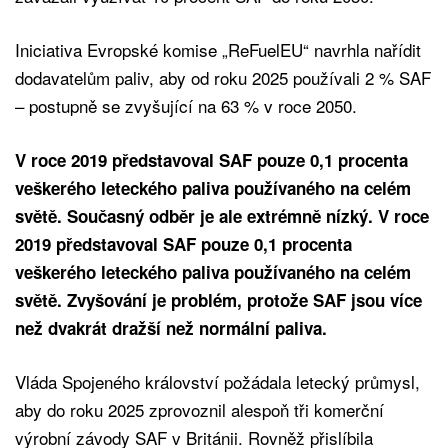
Iniciativa Evropské komise „ReFuelEU“ navrhla nařídit
dodavatelům paliv, aby od roku 2025 používali 2 % SAF
– postupně se zvyšující na 63 % v roce 2050.
V roce 2019 představoval SAF pouze 0,1 procenta
veškerého leteckého paliva používaného na celém
světě. Současný odběr je ale extrémně nízký. V roce
2019 představoval SAF pouze 0,1 procenta
veškerého leteckého paliva používaného na celém
světě. Zvyšování je problém, protože SAF jsou více
než dvakrát dražší než normální paliva.
Vláda Spojeného království požádala letecký průmysl,
aby do roku 2025 zprovoznil alespoň tři komerční
výrobní závody SAF v Británii. Rovněž přislíbila