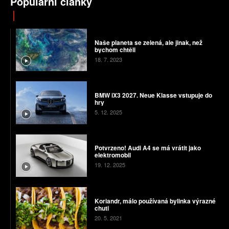
Populární články
Naše planeta se zelená, ale jinak, než
bychom chtěli
18. 7. 2023
BMW iX3 2027. Neue Klasse vstupuje do
hry
5. 12. 2025
Potvrzeno! Audi A4 se má vrátit jako
elektromobil
19. 12. 2025
Koriandr, málo používaná bylinka výrazné
chuti
20. 5. 2021