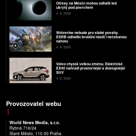
Otřesy na Měsíci mohou odhalit led
ukrytý pod povrchem
4. 8. 2026
Wolverine nebude pro slabé povahy.
ESRB odhalilo brutální násilí i nečekanou
nahotu
4. 8. 2026
Volvo chystá velkou změnu. Elektrické
EX40 nahradí prostornější a dostupnější
SUV
4. 8. 2026
Provozovatel webu
World News Media, s.r.o.
Rybná 716/24
Staré Město, 110 00 Praha