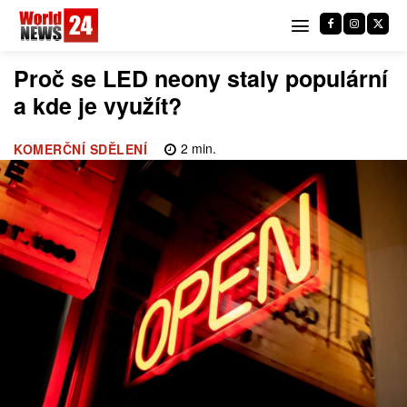
Proč se LED neony staly populární
a kde je využít?
2
min.
KOMERČNÍ SDĚLENÍ