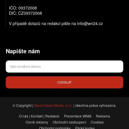
IČO: 09372008
DIČ: CZ09372008
V případě dotazů na redakci pište na info@wn24.cz
Napište nám
ODESLAT
© Copyright |
World News Media, s.r.o.
| všechna práva vyhrazena.
O nás | Kontakt | Redakce
Prezentace WNM
Reklama
Ceník reklamy
Obchodní zastoupení
Cookies
Obchodní podmínky
Etický kodex