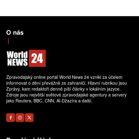
O nás
Zpravodajský online portál World News 24 vznikl za účelem
informovat o dění převážně ze zahraničí. Hlavní rubrikou jsou
Zprávy, kam redaktoři denně píší články v lokálním jazyce.
Zdroje jsou největší světové zpravodajské agentury a servery
jako Reuters, BBC, CNN, Al-Džazíra a další.