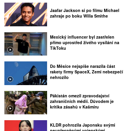
Jaafar Jackson si po filmu Michael
zahraje po boku Willa Smithe
Mexický influencer byl zastřelen
přímo uprostřed živého vysílání na
TikToku
Do Měsíce nejspíše narazila část
rakety firmy SpaceX, Zemi nebezpečí
nehrozilo
Pákistán omezil zpravodajství
zahraničních médií. Důvodem je
kritika zásahů v Kašmíru
KLDR pohrozila Japonsku svými
neupřesněnými vojenskými