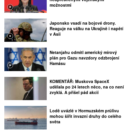
možnostmi
Japonsko vsadí na bojové drony.
Reaguje na válku na Ukrajině i napětí
v Asii
Netanjahu odmítl americký mírový
plán pro Gazu navzdory odzbrojení
Hamásu
KOMENTÁŘ: Muskova SpaceX
udělala po 24 letech něco, na co není
zvyklá. A přišel pád akcií
Lodě uvázlé v Hormuzském průlivu
mohou šířit invazní druhy do celého
světa