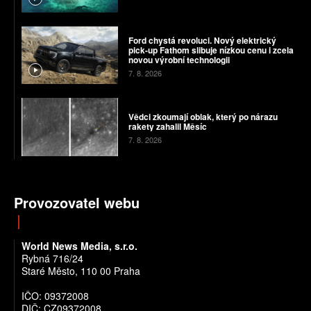
Ford chystá revoluci. Nový elektrický
pick-up Fathom slibuje nízkou cenu i zcela
novou výrobní technologii
7. 8. 2026
Vědci zkoumají oblak, který po nárazu
rakety zahalil Měsíc
7. 8. 2026
Provozovatel webu
World News Media, s.r.o.
Rybná 716/24
Staré Město, 110 00 Praha
IČO: 09372008
DIČ: CZ09372008