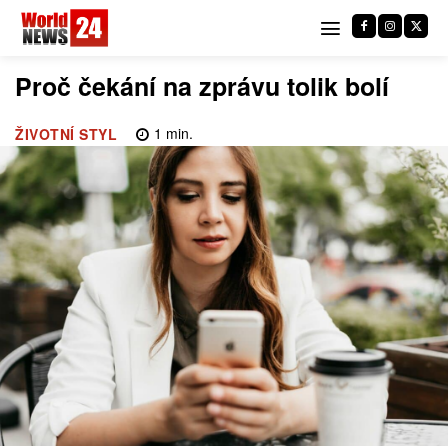
Proč čekání na zprávu tolik bolí
1
min.
ŽIVOTNÍ STYL