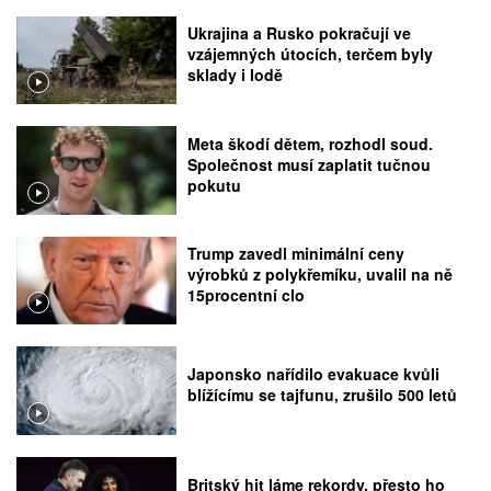
Ukrajina a Rusko pokračují ve
vzájemných útocích, terčem byly
sklady i lodě
Meta škodí dětem, rozhodl soud.
Společnost musí zaplatit tučnou
pokutu
Trump zavedl minimální ceny
výrobků z polykřemíku, uvalil na ně
15procentní clo
Japonsko nařídilo evakuace kvůli
blížícímu se tajfunu, zrušilo 500 letů
Britský hit láme rekordy, přesto ho