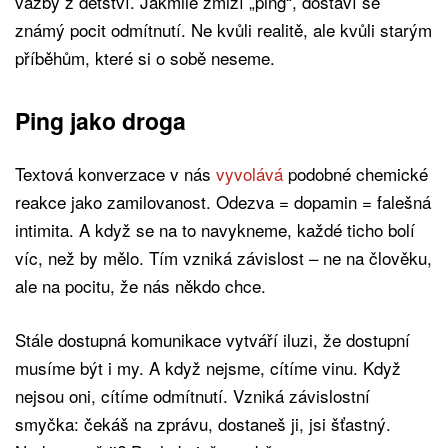
vazby z dětství. Jakmile zmizí „ping“, dostaví se
známý pocit odmítnutí. Ne kvůli realitě, ale kvůli starým
příběhům, které si o sobě neseme.
Ping jako droga
Textová konverzace v nás
vyvolává
podobné chemické
reakce jako zamilovanost. Odezva = dopamin = falešná
intimita. A když se na to navykneme, každé ticho bolí
víc, než by mělo. Tím vzniká závislost – ne na člověku,
ale na pocitu, že nás někdo chce.
Stále dostupná komunikace vytváří iluzi, že dostupní
musíme být i my. A když nejsme, cítíme vinu. Když
nejsou oni, cítíme odmítnutí. Vzniká závislostní
smyčka: čekáš na zprávu, dostaneš ji, jsi šťastný.