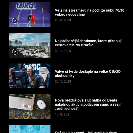
Většina streamerů na podíl ze subů 70/30
vůbec nedosáhne
20. 6. 2023
Nejoblíbenější destinace, které přitahují
cestovatele do Brazílie
30. 1. 2023
Valve si tvrdě došláplo na velké CS:GO
obchodníky
20. 5. 2023
Nová bezdrátová sluchátka od Beats
nabídnou aktivní potlačení šumu a režim
„průhlednost“
15. 6. 2021
Švédský Icehotel – jak vzniká ledové