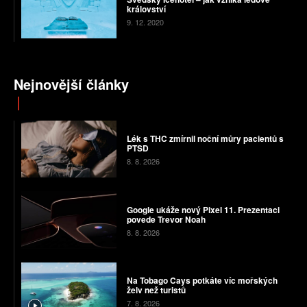
království
9. 12. 2020
Nejnovější články
Lék s THC zmírnil noční můry pacientů s
PTSD
8. 8. 2026
Google ukáže nový Pixel 11. Prezentaci
povede Trevor Noah
8. 8. 2026
Na Tobago Cays potkáte víc mořských
želv než turistů
7. 8. 2026