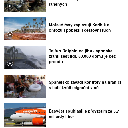
raněných
Mořské řasy zaplavují Karibik a
ohrožují pobřeží i cestovní ruch
Tajfun Dolphin na jihu Japonska
zranil šest lidí, 50.000 domů je bez
proudu
Španělsko zavádí kontroly na hranici
s Itálií kvůli migrační vlně
EasyJet souhlasil s převzetím za 5,7
miliardy liber