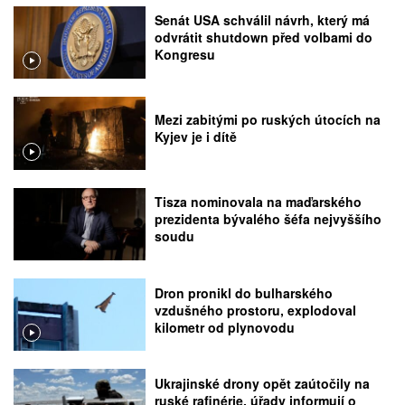
Senát USA schválil návrh, který má
odvrátit shutdown před volbami do
Kongresu
Mezi zabitými po ruských útocích na
Kyjev je i dítě
Tisza nominovala na maďarského
prezidenta bývalého šéfa nejvyššího
soudu
Dron pronikl do bulharského
vzdušného prostoru, explodoval
kilometr od plynovodu
Ukrajinské drony opět zaútočily na
ruské rafinérie, úřady informují o