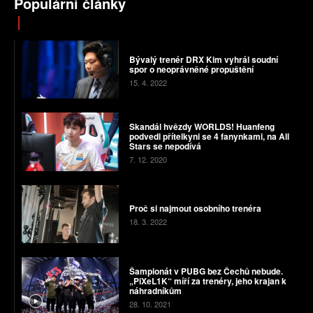
Populární články
Bývalý trenér DRX Kim vyhrál soudní
spor o neoprávněné propuštění
15. 4. 2022
Skandál hvězdy WORLDS! Huanfeng
podvedl přítelkyni se 4 fanynkami, na All
Stars se nepodívá
7. 12. 2020
Proč si najmout osobního trenéra
18. 3. 2022
Šampionát v PUBG bez Čechů nebude.
„PiXeL1K“ míří za trenéry, jeho krajan k
náhradníkům
28. 10. 2021