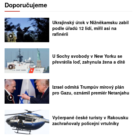
Doporučujeme
Ukrajinský útok v Nižněkamsku zabil
podle úřadů 12 lidí, mířil asi na
rafinérii
U Sochy svobody v New Yorku se
převrátila loď, zahynula žena a dítě
Izrael odmítá Trumpův mírový plán
pro Gazu, oznámil premiér Netanjahu
Vyčerpané české turisty v Rakousku
zachraňovaly policejní vrtulníky