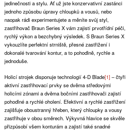
jedinečnosti a stylu. Ať už jste konzervativní zastánci
jednoho způsobu úpravy chloupků a vousů, nebo
naopak rádi experimentujete a měníte svůj styl,
zastřihovač Braun Series X vám zajistí prvotřídní péči,
rychlý výkon a bezchybný výsledek. S Braun Series X
vykouzlíte perfektní strniště, přesné zastřižení i
dokonalé tvarování kontur, a to pohodlně, rychle a
jednoduše.
Holicí strojek disponuje technologií 4-D Blade
[1]
– čtyři
aktivní zastřihovací prvky se dvěma středovými
holicími zónami a dvěma bočními zastřihovači zajistí
pohodlné a rychlé oholení. Efektivní a rychlé zastřižení
zajišťuje oboustranný hřeben, který chloupky a vousy
zastřihuje v obou směrech. Výkyvná hlavice se skvěle
přizpůsobí všem konturám a zajistí také snadné