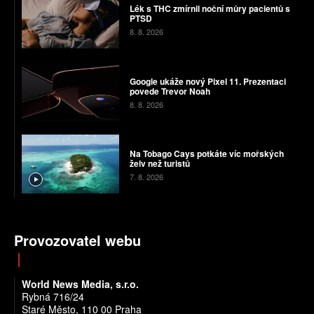
Lék s THC zmírnil noční můry pacientů s
PTSD
8. 8. 2026
Google ukáže nový Pixel 11. Prezentaci
povede Trevor Noah
8. 8. 2026
Na Tobago Cays potkáte víc mořských
želv než turistů
7. 8. 2026
Provozovatel webu
World News Media, s.r.o.
Rybná 716/24
Staré Město, 110 00 Praha