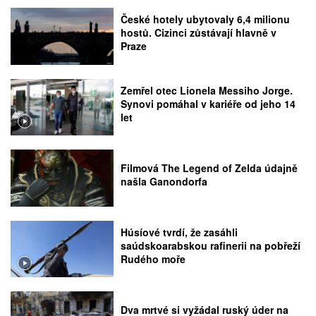
České hotely ubytovaly 6,4 milionu
hostů. Cizinci zůstávají hlavně v
Praze
Zemřel otec Lionela Messiho Jorge.
Synovi pomáhal v kariéře od jeho 14
let
Filmová The Legend of Zelda údajně
našla Ganondorfa
Húsíové tvrdí, že zasáhli
saúdskoarabskou rafinerii na pobřeží
Rudého moře
Dva mrtvé si vyžádal ruský úder na