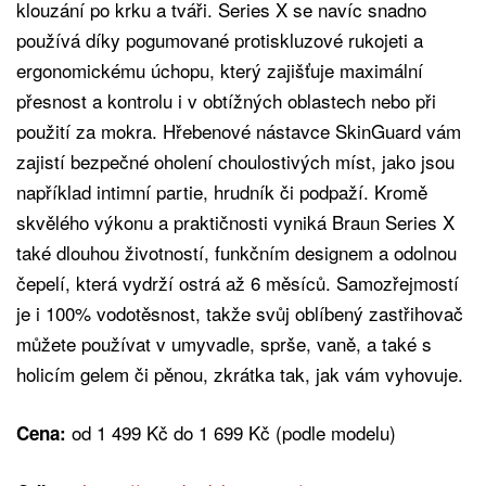
klouzání po krku a tváři. Series X se navíc snadno
používá díky pogumované protiskluzové rukojeti a
ergonomickému úchopu, který zajišťuje maximální
přesnost a kontrolu i v obtížných oblastech nebo při
použití za mokra. Hřebenové nástavce SkinGuard vám
zajistí bezpečné oholení choulostivých míst, jako jsou
například intimní partie, hrudník či podpaží. Kromě
skvělého výkonu a praktičnosti vyniká Braun Series X
také dlouhou životností, funkčním designem a odolnou
čepelí, která vydrží ostrá až 6 měsíců. Samozřejmostí
je i 100% vodotěsnost, takže svůj oblíbený zastřihovač
můžete používat v umyvadle, sprše, vaně, a také s
holicím gelem či pěnou, zkrátka tak, jak vám vyhovuje.
od 1 499 Kč do 1 699 Kč (podle modelu)
Cena: