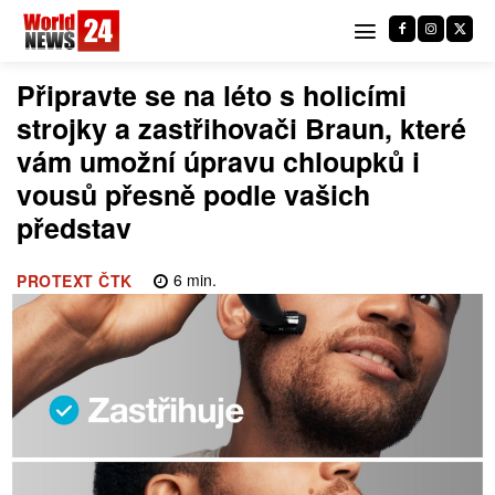
Připravte se na léto s holicími
strojky a zastřihovači Braun, které
vám umožní úpravu chloupků i
vousů přesně podle vašich
představ
6
min.
PROTEXT ČTK