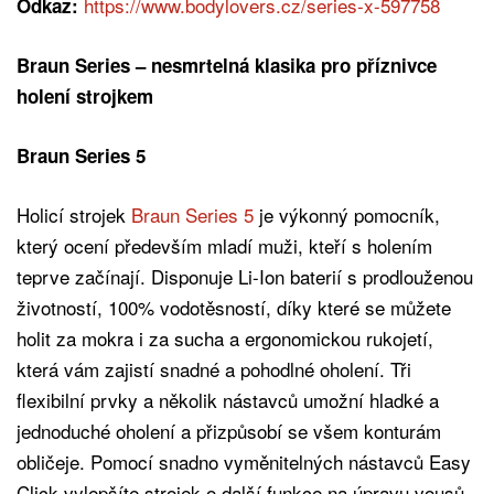
https://www.bodylovers.cz/series-x-597758
Odkaz:
Braun Series – nesmrtelná klasika pro příznivce
holení strojkem
Braun Series 5
Holicí strojek
Braun Series 5
je výkonný pomocník,
který ocení především mladí muži, kteří s holením
teprve začínají. Disponuje Li-Ion baterií s prodlouženou
životností, 100% vodotěsností, díky které se můžete
holit za mokra i za sucha a ergonomickou rukojetí,
která vám zajistí snadné a pohodlné oholení. Tři
flexibilní prvky a několik nástavců umožní hladké a
jednoduché oholení a přizpůsobí se všem konturám
obličeje. Pomocí snadno vyměnitelných nástavců Easy
Click vylepšíte strojek o další funkce na úpravu vousů,