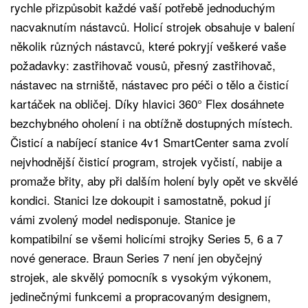
rychle přizpůsobit každé vaší potřebě jednoduchým
nacvaknutím nástavců. Holicí strojek obsahuje v balení
několik různých nástavců, které pokryjí veškeré vaše
požadavky: zastřihovač vousů, přesný zastřihovač,
nástavec na strniště, nástavec pro péči o tělo a čisticí
kartáček na obličej. Díky hlavici 360° Flex dosáhnete
bezchybného oholení i na obtížně dostupných místech.
Čisticí a nabíjecí stanice 4v1 SmartCenter sama zvolí
nejvhodnější čisticí program, strojek vyčistí, nabije a
promaže břity, aby při dalším holení byly opět ve skvělé
kondici. Stanici lze dokoupit i samostatně, pokud jí
vámi zvolený model nedisponuje. Stanice je
kompatibilní se všemi holicími strojky Series 5, 6 a 7
nové generace. Braun Series 7 není jen obyčejný
strojek, ale skvělý pomocník s vysokým výkonem,
jedinečnými funkcemi a propracovaným designem,