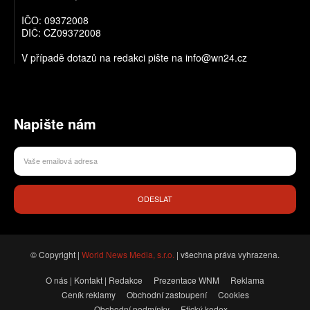
IČO: 09372008
DIČ: CZ09372008
V případě dotazů na redakci pište na info@wn24.cz
Napište nám
ODESLAT
© Copyright |
World News Media, s.r.o.
| všechna práva vyhrazena.
O nás | Kontakt | Redakce
Prezentace WNM
Reklama
Ceník reklamy
Obchodní zastoupení
Cookies
Obchodní podmínky
Etický kodex