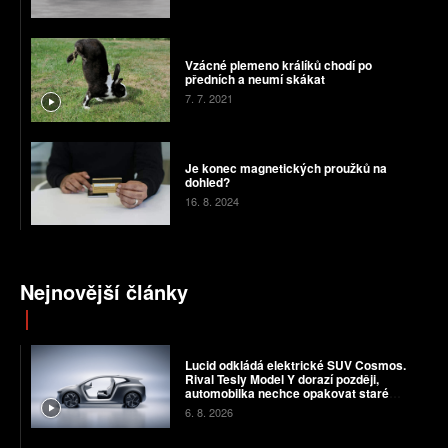
Vzácné plemeno králíků chodí po
předních a neumí skákat
7. 7. 2021
Je konec magnetických proužků na
dohled?
16. 8. 2024
Nejnovější články
Lucid odkládá elektrické SUV Cosmos.
Rival Tesly Model Y dorazí později,
automobilka nechce opakovat staré
chyby
6. 8. 2026