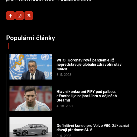
Populární články
WHO: Koronavirová pandemie již
nepředstavuje globální zdravotní stav
nouze
8. 5. 2023
Hlavní konkurent FIFY pod palbou.
eFootball je nejhorší hra v dějinách
Steamu
4. 10. 2021
Definitivní konec pro Volvo V90. Zákazníci
dávají přednost SUV
2. 9. 2025