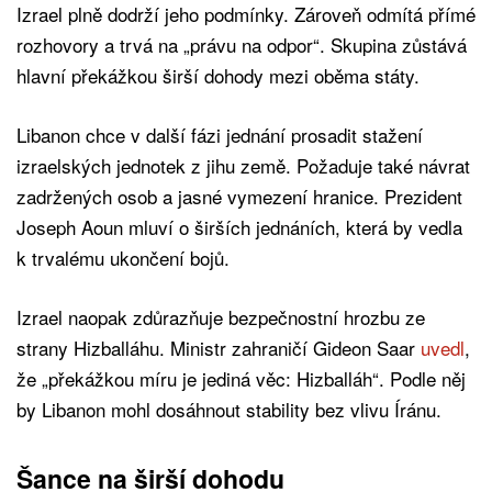
Izrael plně dodrží jeho podmínky. Zároveň odmítá přímé
rozhovory a trvá na „právu na odpor“. Skupina zůstává
hlavní překážkou širší dohody mezi oběma státy.
Libanon chce v další fázi jednání prosadit stažení
izraelských jednotek z jihu země. Požaduje také návrat
zadržených osob a jasné vymezení hranice. Prezident
Joseph Aoun mluví o širších jednáních, která by vedla
k trvalému ukončení bojů.
Izrael naopak zdůrazňuje bezpečnostní hrozbu ze
strany Hizballáhu. Ministr zahraničí Gideon Saar
uvedl
,
že „překážkou míru je jediná věc: Hizballáh“. Podle něj
by Libanon mohl dosáhnout stability bez vlivu Íránu.
Šance na širší dohodu