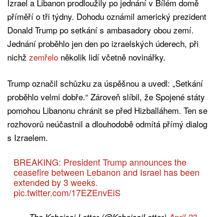
Izrael a Libanon prodloužily po jednání v Bílém domě
příměří o tři týdny. Dohodu oznámil americký prezident
Donald Trump po setkání s ambasadory obou zemí.
Jednání proběhlo jen den po izraelských úderech, při
nichž
zemřelo
několik lidí včetně novinářky.
Trump označil schůzku za úspěšnou a uvedl: „Setkání
proběhlo velmi dobře.“ Zároveň slíbil, že Spojené státy
pomohou Libanonu chránit se před Hizballáhem. Ten se
rozhovorů neúčastnil a dlouhodobě odmítá přímý dialog
s Izraelem.
BREAKING: President Trump announces the
ceasefire between Lebanon and Israel has been
extended by 3 weeks.
pic.twitter.com/17EZEnvEiS
— The Kobeissi Letter (@KobeissiLetter)
April 23,