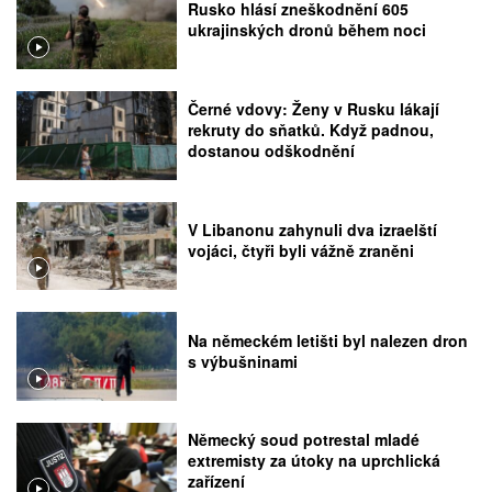
Rusko hlásí zneškodnění 605
ukrajinských dronů během noci
Černé vdovy: Ženy v Rusku lákají
rekruty do sňatků. Když padnou,
dostanou odškodnění
V Libanonu zahynuli dva izraelští
vojáci, čtyři byli vážně zraněni
Na německém letišti byl nalezen dron
s výbušninami
Německý soud potrestal mladé
extremisty za útoky na uprchlická
zařízení