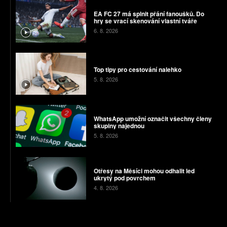
EA FC 27 má splnit přání fanoušků. Do
hry se vrací skenování vlastní tváře
6. 8. 2026
Top tipy pro cestování nalehko
5. 8. 2026
WhatsApp umožní označit všechny členy
skupiny najednou
5. 8. 2026
Otřesy na Měsíci mohou odhalit led
ukrytý pod povrchem
4. 8. 2026