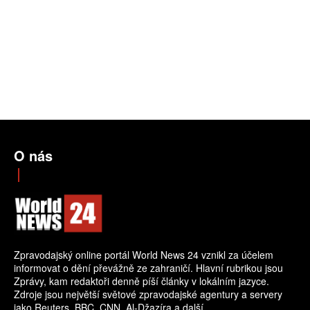
O nás
Zpravodajský online portál World News 24 vznikl za účelem
informovat o dění převážně ze zahraničí. Hlavní rubrikou jsou
Zprávy, kam redaktoři denně píší články v lokálním jazyce.
Zdroje jsou největší světové zpravodajské agentury a servery
jako Reuters, BBC, CNN, Al-Džazíra a další.