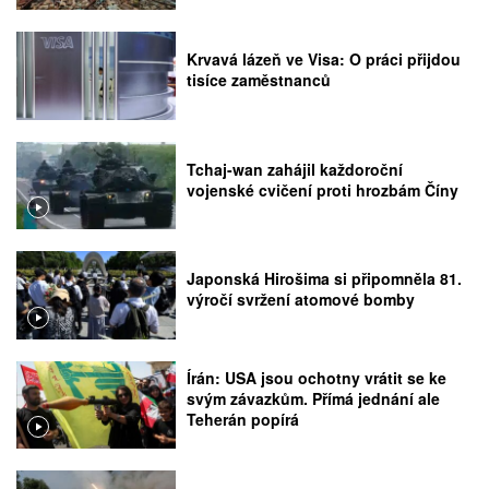
Krvavá lázeň ve Visa: O práci přijdou
tisíce zaměstnanců
Tchaj-wan zahájil každoroční
vojenské cvičení proti hrozbám Číny
Japonská Hirošima si připomněla 81.
výročí svržení atomové bomby
Írán: USA jsou ochotny vrátit se ke
svým závazkům. Přímá jednání ale
Teherán popírá