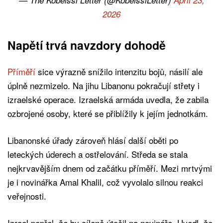
2026
Napětí trvá navzdory dohodě
Příměří
sice výrazně snížilo intenzitu bojů, násilí ale
úplně nezmizelo. Na jihu Libanonu pokračují střety i
izraelské operace. Izraelská armáda uvedla, že zabila
ozbrojené osoby, které se přiblížily k jejím jednotkám.
Libanonské úřady zároveň hlásí další oběti po
leteckých úderech a ostřelování. Středa se stala
nejkrvavějším dnem od začátku příměří. Mezi mrtvými
je i novinářka Amal Khalil, což vyvolalo silnou reakci
veřejnosti.
Izrael popřel, že by cíleně útočil na novináře. Uvedl, že