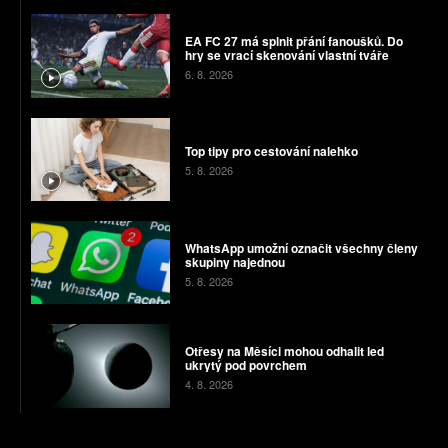
EA FC 27 má splnit přání fanoušků. Do
hry se vrací skenování vlastní tváře
6. 8. 2026
Top tipy pro cestování nalehko
5. 8. 2026
WhatsApp umožní označit všechny členy
skupiny najednou
5. 8. 2026
Otřesy na Měsíci mohou odhalit led
ukrytý pod povrchem
4. 8. 2026