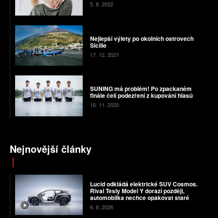
5. 8. 2022
Nejlepší výlety po okolních ostrovech
Sicílie
17. 12. 2021
SUNING má problém! Po zpackaném
finále čelí podezření z kupování hlasů
16. 11. 2020
Nejnovější články
Lucid odkládá elektrické SUV Cosmos.
Rival Tesly Model Y dorazí později,
automobilka nechce opakovat staré
chyby
6. 8. 2026