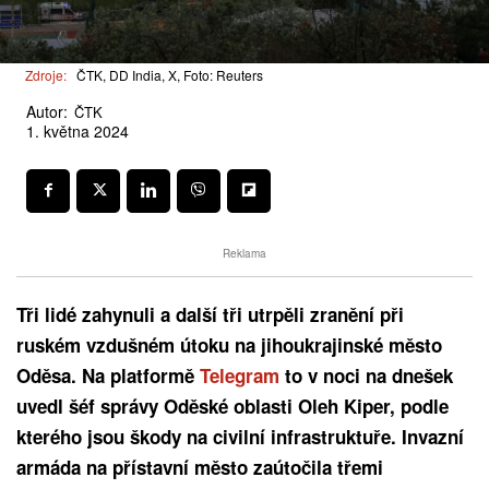
Zdroje:
ČTK, DD India, X, Foto: Reuters
Autor:
ČTK
1. května 2024
Reklama
Tři lidé zahynuli a další tři utrpěli zranění při
ruském vzdušném útoku na jihoukrajinské město
Oděsa. Na platformě
Telegram
to v noci na dnešek
uvedl šéf správy Oděské oblasti Oleh Kiper, podle
kterého jsou škody na civilní infrastruktuře. Invazní
armáda na přístavní město zaútočila třemi