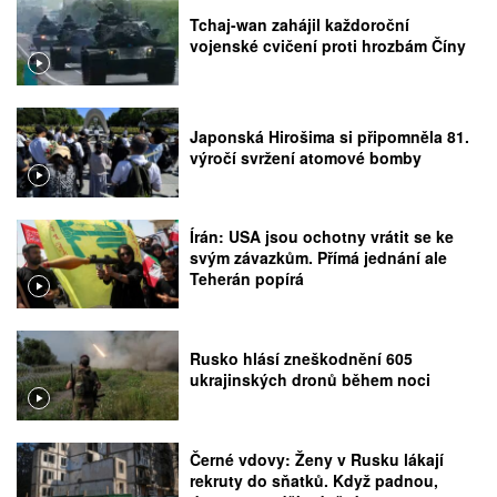
Tchaj-wan zahájil každoroční
vojenské cvičení proti hrozbám Číny
Japonská Hirošima si připomněla 81.
výročí svržení atomové bomby
Írán: USA jsou ochotny vrátit se ke
svým závazkům. Přímá jednání ale
Teherán popírá
Rusko hlásí zneškodnění 605
ukrajinských dronů během noci
Černé vdovy: Ženy v Rusku lákají
rekruty do sňatků. Když padnou,