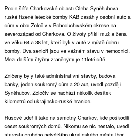
Podle šéfa Charkovské oblasti Oleha Syněhubova
ruské řízené letecké bomby KAB zasáhly osobní auto a
dům v obci Zoločiv v Bohoduchivském okrese na
severozápad od Charkova. O životy přišli muž a žena
ve věku 64 a 38 let, kteří byli v autě v místě úderu
bomby. Dva senioři jsou ve vážném stavu v nemocnici.
Mezi dalšími čtyřmi zraněnými je 11leté dítě.
Zničeny byly také administrativní stavby, budova
banky, jeden soukromý dům a 20 aut, uvedl později
Syněhubov. Zoločiv se nachází několik desítek
kilometrů od ukrajinsko-ruské hranice.
Rusové udeřili také na samotný Charkov, kde poškodili
deset soukromých domů. Nikomu se nic nestalo, uvedl
starosta druhého největšího ukrajinského města Ihor