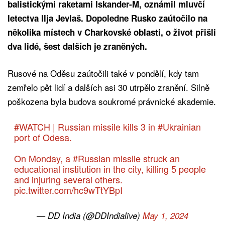
balistickými raketami Iskander-M, oznámil mluvčí
letectva Ilja Jevlaš. Dopoledne Rusko zaútočilo na
několika místech v Charkovské oblasti, o život přišli
dva lidé, šest dalších je zraněných.
Rusové na Oděsu zaútočili také v pondělí, kdy tam
zemřelo pět lidí a dalších asi 30 utrpělo zranění. Silně
poškozena byla budova soukromé právnické akademie.
#WATCH
| Russian missile kills 3 in
#Ukrainian
port of Odesa.
On Monday, a
#Russian
missile struck an
educational institution in the city, killing 5 people
and injuring several others.
pic.twitter.com/hc9wTtYBpI
— DD India (@DDIndialive)
May 1, 2024