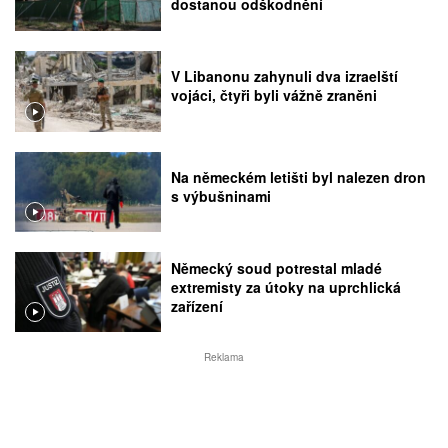
dostanou odškodnění
V Libanonu zahynuli dva izraelští
vojáci, čtyři byli vážně zraněni
Na německém letišti byl nalezen dron
s výbušninami
Německý soud potrestal mladé
extremisty za útoky na uprchlická
zařízení
Reklama