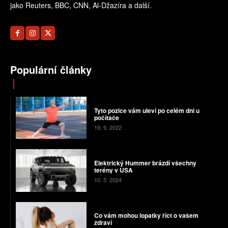
jako Reuters, BBC, CNN, Al-Džazíra a další.
Populární články
Tyto pozice vám uleví po celém dni u
počítače
19. 9. 2022
Elektrický Hummer brázdí všechny
terény v USA
10. 5. 2024
Co vám mohou lopatky říct o vašem
zdraví