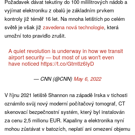
Požadavek dávat tekutiny do 100 mililitrových nádob a
vyjímat elektroniku z obalů je základním prvkem
kontroly již téměř 16 let. Na mnoha letištích po celém
světě je však již
zavedena nová technologie
, která
umožní toto pravidlo zrušit.
A quiet revolution is underway in how we transit
airport security — but most of us won't even
have noticed
https://t.co/Gtmtlz6IyD
— CNN (@CNN)
May 6, 2022
V říjnu 2021 letiště Shannon na západě Irska v tichosti
oznámilo svůj nový moderní počítačový tomograf, CT
skenovací bezpečnostní systém, který byl instalován
za cenu 2,5 milionu EUR. Kapaliny a elektronika nyní
mohou zůstávat v batozích, neplatí ani omezení objemu