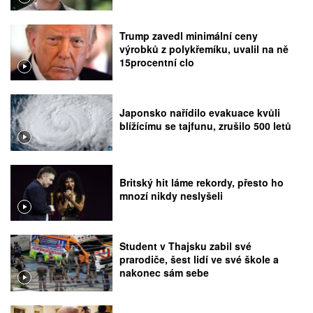
Trump zavedl minimální ceny
výrobků z polykřemíku, uvalil na ně
15procentní clo
Japonsko nařídilo evakuace kvůli
blížícímu se tajfunu, zrušilo 500 letů
Britský hit láme rekordy, přesto ho
mnozí nikdy neslyšeli
Student v Thajsku zabil své
prarodiče, šest lidí ve své škole a
nakonec sám sebe