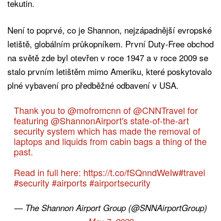
tekutin.
Není to poprvé, co je Shannon, nejzápadnější evropské
letiště, globálním průkopníkem. První Duty-Free obchod
na světě zde byl otevřen v roce 1947 a v roce 2009 se
stalo prvním letištěm mimo Ameriku, které poskytovalo
plné vybavení pro předběžné odbavení v USA.
Thank you to
@mofromcnn
of
@CNNTravel
for
featuring
@ShannonAirport
's state-of-the-art
security system which has made the removal of
laptops and liquids from cabin bags a thing of the
past.
Read in full here:
https://t.co/fSQnndWeIw
#travel
#security
#airports
#airportsecurity
— The Shannon Airport Group (@SNNAirportGroup)