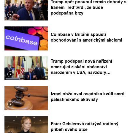
Trump opět posunul termín dohody s
Íránem. Teď tvrdí, že bude
podepsána brzy
Coinbase v Británii spouští
obchodování s americkými akciemi
Trump podepsal nová nařízení
omezující získání občanství
narozením v USA, navzdory
rozhodnutí Nejvyššího soudu
Izrael obžaloval osadníka kvůli smrti
palestinského aktivisty
Ester Geislerová odkrývá rodinný
příběh svého otce