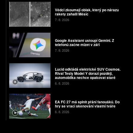
Vědci zkoumají oblak, který po nárazu
rakety zahalil Měsíc
7. 8. 2026
Google Assistant ustoupí Gemini. Z
telefonů začne mizet v září
7. 8. 2026
Lucid odkládá elektrické SUV Cosmos.
Rival Tesly Model Y dorazí později,
automobilka nechce opakovat staré
chyby
6. 8. 2026
EA FC 27 má splnit přání fanoušků. Do
hry se vrací skenování vlastní tváře
6. 8. 2026