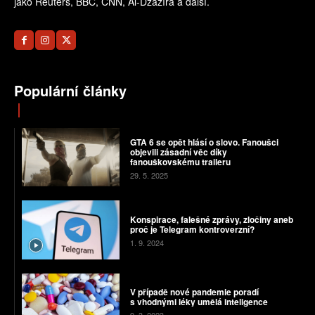
jako Reuters, BBC, CNN, Al-Džazíra a další.
Populární články
GTA 6 se opět hlásí o slovo. Fanoušci
objevili zásadní věc díky
fanouškovskému traileru
29. 5. 2025
Konspirace, falešné zprávy, zločiny aneb
proč je Telegram kontroverzní?
1. 9. 2024
V případě nové pandemie poradí
s vhodnými léky umělá inteligence