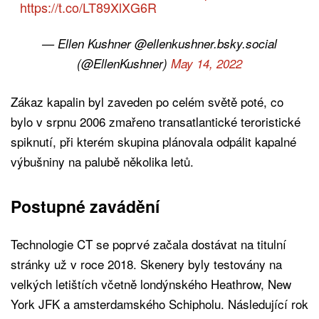
https://t.co/LT89XlXG6R
— Ellen Kushner @ellenkushner.bsky.social
(@EllenKushner)
May 14, 2022
Zákaz kapalin byl zaveden po celém světě poté, co
bylo v srpnu 2006 zmařeno transatlantické teroristické
spiknutí, při kterém skupina plánovala odpálit kapalné
výbušniny na palubě několika letů.
Postupné zavádění
Technologie CT se poprvé začala dostávat na titulní
stránky už v roce 2018. Skenery byly testovány na
velkých letištích včetně londýnského Heathrow, New
York JFK a amsterdamského Schipholu. Následující rok