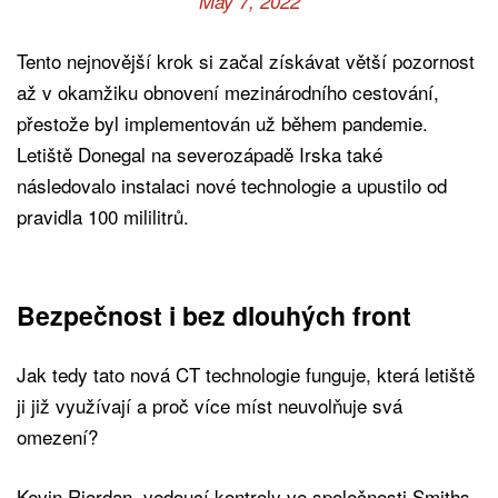
May 7, 2022
Tento nejnovější krok si začal získávat větší pozornost
až v okamžiku obnovení mezinárodního cestování,
přestože byl implementován už během pandemie.
Letiště Donegal na severozápadě Irska také
následovalo instalaci nové technologie a upustilo od
pravidla 100 mililitrů.
Bezpečnost i bez dlouhých front
Jak tedy tato nová CT technologie funguje, která letiště
ji již využívají a proč více míst neuvolňuje svá
omezení?
Kevin Riordan, vedoucí kontroly ve společnosti Smiths