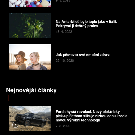
9. 3. 2023
Na Antarktidě bylo teplo jako v Itálii.
Pokrýval ji deštný prales
13. 4. 2022
Jak pěstovat své emoční zdraví
29. 10. 2020
Nejnovější články
Ford chystá revoluci. Nový elektrický
pick-up Fathom slibuje nízkou cenu i zcela
novou výrobní technologii
7. 8. 2026