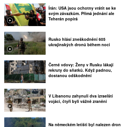
Írán: USA jsou ochotny vrátit se ke
svým závazkům. Přímá jednání ale
Teherán popírá
Rusko hlásí zneškodnění 605
ukrajinských dronů během noci
Černé vdovy: Ženy v Rusku lákají
rekruty do sňatků. Když padnou,
dostanou odškodnění
V Libanonu zahynuli dva izraelští
vojáci, čtyři byli vážně zraněni
Na německém letišti byl nalezen dron