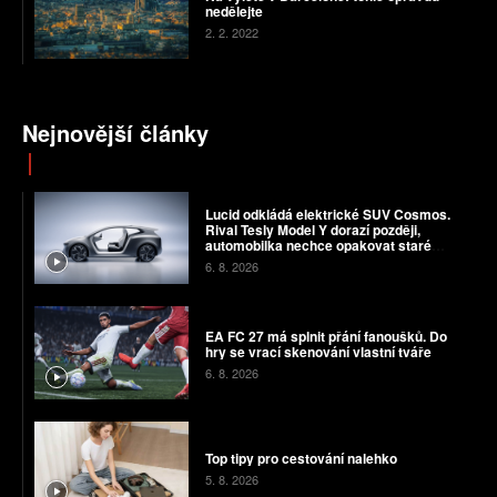
nedělejte
2. 2. 2022
Nejnovější články
Lucid odkládá elektrické SUV Cosmos.
Rival Tesly Model Y dorazí později,
automobilka nechce opakovat staré
chyby
6. 8. 2026
EA FC 27 má splnit přání fanoušků. Do
hry se vrací skenování vlastní tváře
6. 8. 2026
Top tipy pro cestování nalehko
5. 8. 2026