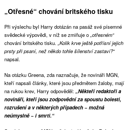
„Otřesné“ chování britského tisku
Při výslechu byl Harry dotázán na pasáž své písemné
svědecké výpovědi, v níž se zmiňuje o
„otřesném“
chování britského tisku.
„Kolik krve ještě potřísní jejich
prsty při psaní, než někdo tohle šílenství zastaví?“
napsal.
Na otázku Greena, zda naznačuje, že novináři MGN,
kteří napsali články, které jsou předmětem žaloby, mají
na rukou krev, Harry odpověděl:
„Někteří redaktoři a
novináři, kteří jsou zodpovědní za spoustu bolesti,
rozrušení a v některých případech − možná
neúmyslně − i smrti.“