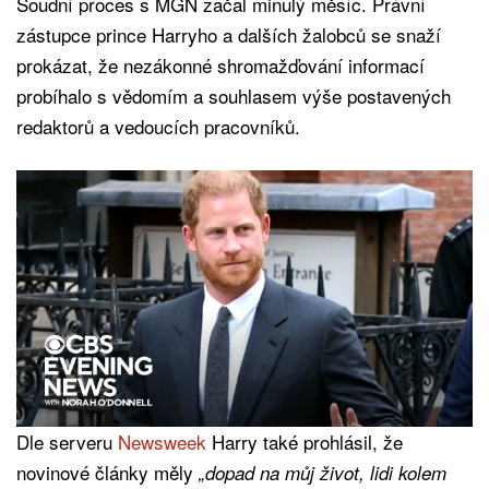
Soudní proces s MGN začal minulý měsíc. Právní
zástupce prince Harryho a dalších žalobců se snaží
prokázat, že nezákonné shromažďování informací
probíhalo s vědomím a souhlasem výše postavených
redaktorů a vedoucích pracovníků.
Dle serveru
Newsweek
Harry také prohlásil, že
novinové články měly
„dopad na můj život, lidi kolem