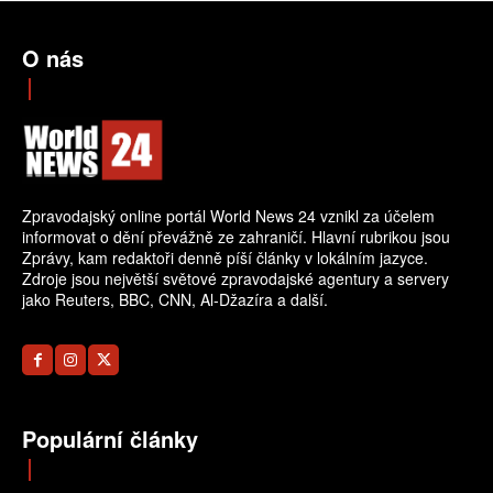
O nás
Zpravodajský online portál World News 24 vznikl za účelem
informovat o dění převážně ze zahraničí. Hlavní rubrikou jsou
Zprávy, kam redaktoři denně píší články v lokálním jazyce.
Zdroje jsou největší světové zpravodajské agentury a servery
jako Reuters, BBC, CNN, Al-Džazíra a další.
Populární články