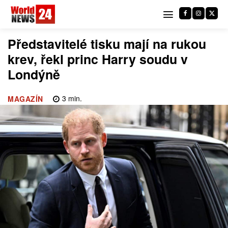
Představitelé tisku mají na rukou
krev, řekl princ Harry soudu v
Londýně
3
min.
MAGAZÍN