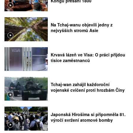
Kongu přesáhl 1800
Na Tchaj-wanu objevili jedny z
nejvyšších stromů Asie
Krvavá lázeň ve Visa: O práci přijdou
tisíce zaměstnanců
Tchaj-wan zahájil každoroční
vojenské cvičení proti hrozbám Číny
Japonská Hirošima si připomněla 81.
výročí svržení atomové bomby