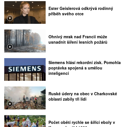
Ester Geislerová odkrývá rodinný
příběh svého otce
Ohnivý mrak nad Francií může
usnadnit šíření lesních požárů
Siemens hlásí rekordní zisk. Pomohla
poptávka spojená s umělou
inteligencí
Ruské údery na obec v Charkovské
oblasti zabily tři lidi
Počet obětí rychle se šířící eboly v