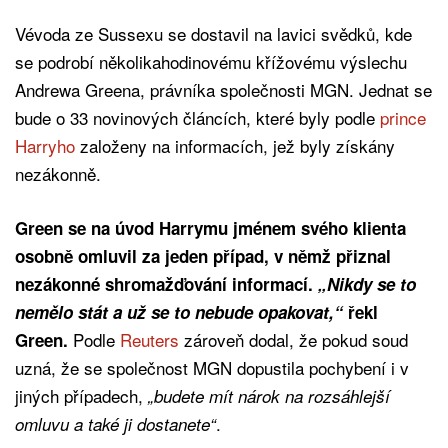
Vévoda ze Sussexu se dostavil na lavici svědků, kde
se podrobí několikahodinovému křížovému výslechu
Andrewa Greena, právníka společnosti MGN. Jednat se
bude o 33 novinových článcích, které byly podle
prince
Harryho
založeny na informacích, jež byly získány
nezákonně.
Green se na úvod Harrymu jménem svého klienta
osobně omluvil za jeden případ, v němž přiznal
nezákonné shromažďování informací.
„Nikdy se to
nemělo stát a už se to nebude opakovat,“
řekl
Podle
Reuters
zároveň dodal, že pokud soud
Green.
uzná, že se společnost MGN dopustila pochybení i v
jiných případech,
„budete mít nárok na rozsáhlejší
.
omluvu a také ji dostanete“