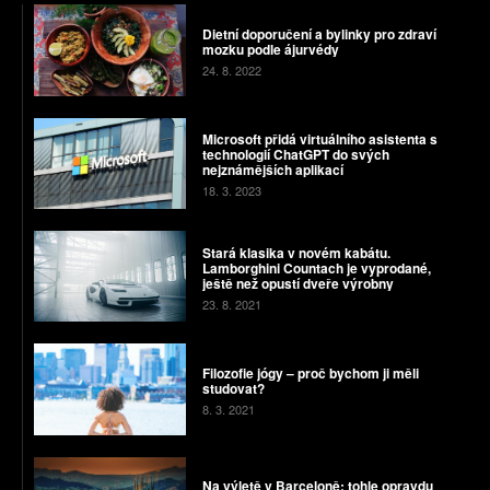
Dietní doporučení a bylinky pro zdraví
mozku podle ájurvédy
24. 8. 2022
Microsoft přidá virtuálního asistenta s
technologií ChatGPT do svých
nejznámějších aplikací
18. 3. 2023
Stará klasika v novém kabátu.
Lamborghini Countach je vyprodané,
ještě než opustí dveře výrobny
23. 8. 2021
Filozofie jógy – proč bychom ji měli
studovat?
8. 3. 2021
Na výletě v Barceloně: tohle opravdu