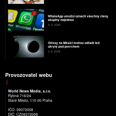
WhatsApp umožní označit všechny členy
skupiny najednou
5. 8. 2026
Otřesy na Měsíci mohou odhalit led
ukrytý pod povrchem
4. 8. 2026
Provozovatel webu
World News Media, s.r.o.
Rybná 716/24
Staré Město, 110 00 Praha
IČO: 09372008
DIČ: CZ09372008