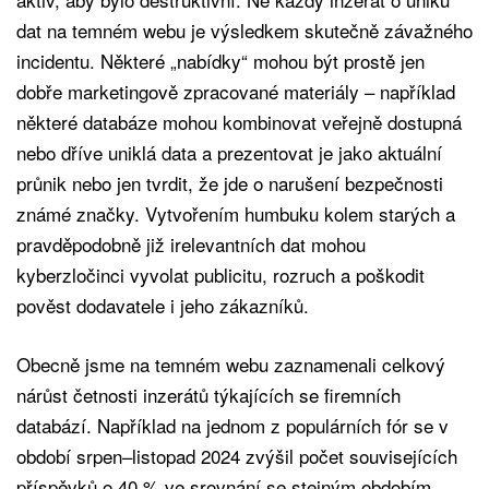
dat na temném webu je výsledkem skutečně závažného
incidentu. Některé „nabídky“ mohou být prostě jen
dobře marketingově zpracované materiály – například
některé databáze mohou kombinovat veřejně dostupná
nebo dříve uniklá data a prezentovat je jako aktuální
průnik nebo jen tvrdit, že jde o narušení bezpečnosti
známé značky. Vytvořením humbuku kolem starých a
pravděpodobně již irelevantních dat mohou
kyberzločinci vyvolat publicitu, rozruch a poškodit
pověst dodavatele i jeho zákazníků.
Obecně jsme na temném webu zaznamenali celkový
nárůst četnosti inzerátů týkajících se firemních
databází. Například na jednom z populárních fór se v
období srpen–listopad 2024 zvýšil počet souvisejících
příspěvků o 40 % ve srovnání se stejným obdobím