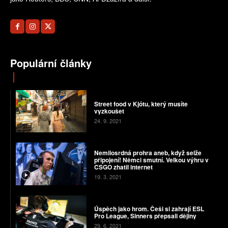
Populární články
Street food v Kjótu, který musíte
vyzkoušet
24. 9. 2021
Nemilosrdná prohra aneb, když selže
připojení! Němci smutní. Velkou výhru v
CSGO zhatil internet
19. 3. 2021
Úspěch jako hrom. Češi si zahrají ESL
Pro League, Sinners přepsali dějiny
29. 6. 2021