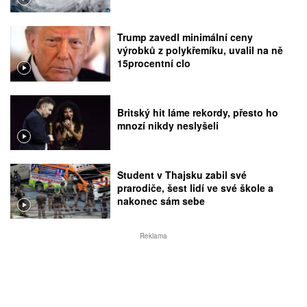
Trump zavedl minimální ceny
výrobků z polykřemíku, uvalil na ně
15procentní clo
Britský hit láme rekordy, přesto ho
mnozí nikdy neslyšeli
Student v Thajsku zabil své
prarodiče, šest lidí ve své škole a
nakonec sám sebe
Reklama