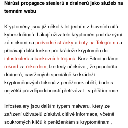
Nárůst propagace stealerů a drainerů jako služeb na
temném webu
Kryptoměny jsou již několik let jedním z hlavních cílů
kyberzločinců. Lákají uživatele kryptoměn pod různými
záminkami na
podvodné stránky
a
boty na Telegramu
a
přidávají další funkce pro krádeže kryptoměn do
infostealerů
a
bankovních trojanů
. Kurz Bitcoinu láme
rekord
za
rekordem
, lze tedy očekávat, že popularita
drainerů, navržených speciálně ke krádeži
kryptoměnových tokenů z peněženek obětí, bude s
největší pravděpodobností přetrvávat i v příštím roce.
Infostealery jsou dalším typem malwaru, který ze
zařízení uživatelů získává citlivé informace, včetně
soukromých klíčů k peněženkám s kryptoměnami,