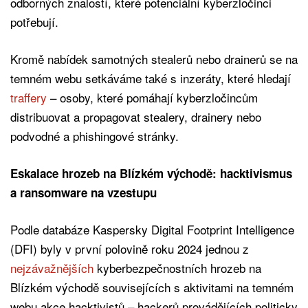
odborných znalostí, které potenciální kyberzločinci
potřebují.
Kromě nabídek samotných stealerů nebo drainerů se na
temném webu setkáváme také s inzeráty, které hledají
traffery
– osoby, které pomáhají kyberzločincům
distribuovat a propagovat stealery, drainery nebo
podvodné a phishingové stránky.
Eskalace hrozeb na Blízkém východě: hacktivismus
a ransomware na vzestupu
Podle databáze Kaspersky Digital Footprint Intelligence
(DFI) byly v první polovině roku 2024 jednou z
nejzávažnějších
kyberbezpečnostních hrozeb na
Blízkém východě souvisejících s aktivitami na temném
webu akce hacktivistů – hackerů provádějících politicky