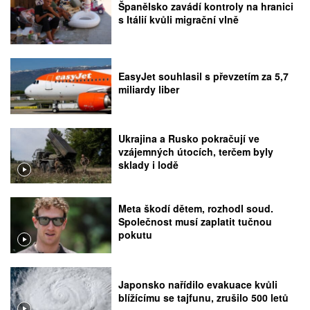
Španělsko zavádí kontroly na hranici
s Itálií kvůli migrační vlně
EasyJet souhlasil s převzetím za 5,7
miliardy liber
Ukrajina a Rusko pokračují ve
vzájemných útocích, terčem byly
sklady i lodě
Meta škodí dětem, rozhodl soud.
Společnost musí zaplatit tučnou
pokutu
Japonsko nařídilo evakuace kvůli
blížícímu se tajfunu, zrušilo 500 letů