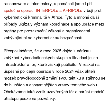
ransomware a infostealery, a pomáhali jsme i při
společné operaci INTERPOLu a AFRIPOLu
v boji proti
kybernetické kriminalitě v Africe. Tyto a mnohé další
případy ukázaly význam koordinace a spolupráce mezi
orgány pro prosazování zákonů a organizacemi
zabývajícími se kybernetickou bezpečností.
Předpokládáme, že v roce 2025 dojde k nárůstu
zatýkání kyberzločineckých skupin a likvidaci jejich
infrastruktur a fór, které získají publicitu. V reakci na
úspěšné policejní operace v roce 2024 však aktéři
hrozeb pravděpodobně změní svou taktiku a stáhnou se
do hlubších a anonymnějších vrstev temného webu.
Očekáváme také vznik uzavřených fór a nárůst modelů
přístupu pouze na pozvánky.