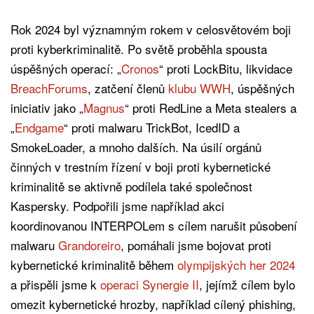
Rok 2024 byl významným rokem v celosvětovém boji
proti kyberkriminalitě. Po světě proběhla spousta
úspěšných operací: „
Cronos
“ proti LockBitu, likvidace
BreachForums
, zatčení členů
klubu WWH
, úspěšných
iniciativ jako „
Magnus
“ proti RedLine a Meta stealers a
„
Endgame
“ proti malwaru TrickBot, IcedID a
SmokeLoader, a mnoho dalších. Na úsilí orgánů
činných v trestním řízení v boji proti kybernetické
kriminalitě se aktivně podílela také společnost
Kaspersky. Podpořili jsme například akci
koordinovanou INTERPOLem s cílem narušit působení
malwaru
Grandoreiro
, pomáhali jsme bojovat proti
kybernetické kriminalitě během
olympijských her 2024
a přispěli jsme k
operaci Synergie II
, jejímž cílem bylo
omezit kybernetické hrozby, například cílený phishing,