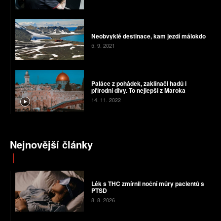
Neobvyklé destinace, kam jezdí málokdo
5. 9. 2021
Paláce z pohádek, zaklínači hadů i
přírodní divy. To nejlepší z Maroka
14. 11. 2022
Nejnovější články
Lék s THC zmírnil noční můry pacientů s
PTSD
8. 8. 2026