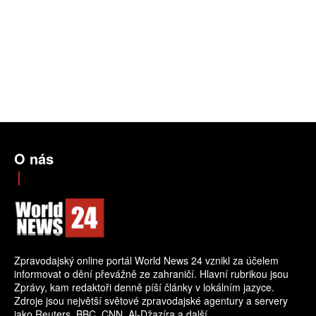
O nás
Zpravodajský online portál World News 24 vznikl za účelem
informovat o dění převážně ze zahraničí. Hlavní rubrikou jsou
Zprávy, kam redaktoři denně píší články v lokálním jazyce.
Zdroje jsou největší světové zpravodajské agentury a servery
jako Reuters, BBC, CNN, Al-Džazíra a další.