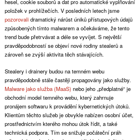
hesel, cookie souborů a dat pro automatické vyplňování
položek v prohlížečích. V posledních letech jsme
pozorovali
dramatický nárůst úniků přístupových údajů
způsobených tímto malwarem a očekáváme, že tento
trend bude přetrvávat a déle se vyvíjet. S největší
pravděpodobností se objeví nové rodiny stealerů a
zároveň se zvýší aktivita těch stávajících.
Stealery i drainery budou na temném webu
pravděpodobně stále častěji propagovány jako služby.
Malware jako služba (MaaS)
nebo jeho „předplatné“ je
obchodní model temného webu, který zahrnuje
pronájem softwaru k provádění kybernetických útoků.
Klientům těchto služeb je obvykle nabízen osobní účet,
prostřednictvím kterého mohou útok řídit, a také
technická podpora. Tím se snižuje počáteční práh