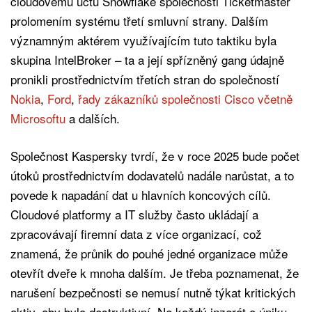
cloudovému účtu Snowflake společnosti Ticketmaster
prolomením systému třetí smluvní strany. Dalším
významným aktérem využívajícím tuto taktiku byla
skupina IntelBroker – ta a její spřízněný gang údajně
pronikli prostřednictvím třetích stran do společností
Nokia
,
Ford
,
řady zákazníků společnosti Cisco včetně
Microsoftu
a dalších.
Společnost Kaspersky tvrdí, že v roce 2025 bude počet
útoků prostřednictvím dodavatelů nadále narůstat, a to
povede k napadání dat u hlavních koncových cílů.
Cloudové platformy a IT služby často ukládají a
zpracovávají firemní data z více organizací, což
znamená, že průnik do pouhé jedné organizace může
otevřít dveře k mnoha dalším. Je třeba poznamenat, že
narušení bezpečnosti se nemusí nutně týkat kritických
aktiv, aby bylo destruktivní. Ne každý inzerát o úniku