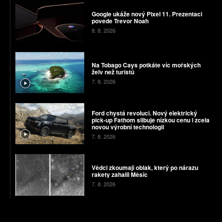
Google ukáže nový Pixel 11. Prezentaci
povede Trevor Noah
8. 8. 2026
Na Tobago Cays potkáte víc mořských
želv než turistů
7. 8. 2026
Ford chystá revoluci. Nový elektrický
pick-up Fathom slibuje nízkou cenu i zcela
novou výrobní technologii
7. 8. 2026
Vědci zkoumají oblak, který po nárazu
rakety zahalil Měsíc
7. 8. 2026