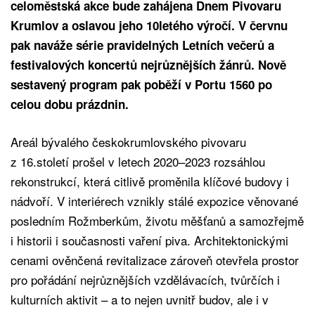
celoměstská akce bude zahájena Dnem Pivovaru
Krumlov a oslavou jeho 10letého výročí. V červnu
pak naváže série pravidelných Letních večerů a
festivalových koncertů nejrůznějších žánrů. Nově
sestavený program pak poběží v Portu 1560 po
celou dobu prázdnin.
Areál bývalého českokrumlovského pivovaru
z 16.století prošel v letech 2020–2023 rozsáhlou
rekonstrukcí, která citlivě proměnila klíčové budovy i
nádvoří. V interiérech vznikly stálé expozice věnované
posledním Rožmberkům, životu měšťanů a samozřejmě
i historii i současnosti vaření piva. Architektonickými
cenami ověnčená revitalizace zároveň otevřela prostor
pro pořádání nejrůznějších vzdělávacích, tvůrčích i
kulturních aktivit – a to nejen uvnitř budov, ale i v