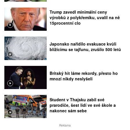
Trump zavedl minimální ceny
výrobků z polykřemíku, uvalil na ně
15procentní clo
Japonsko nařídilo evakuace kvůli
blížícímu se tajfunu, zrušilo 500 letů
Britský hit láme rekordy, přesto ho
mnozí nikdy neslyšeli
Student v Thajsku zabil své
prarodiče, šest lidí ve své škole a
nakonec sám sebe
Reklama