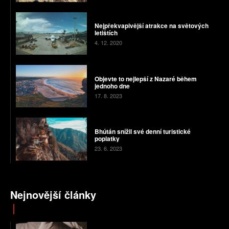
Nejpřekvapivější atrakce na světových
letištích
4. 12. 2020
Objevte to nejlepší z Nazaré během
jednoho dne
17. 8. 2023
Bhútán snížil své denní turistické
poplatky
23. 6. 2023
Nejnovější články