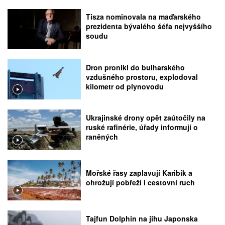
Tisza nominovala na maďarského
prezidenta bývalého šéfa nejvyššího
soudu
Dron pronikl do bulharského
vzdušného prostoru, explodoval
kilometr od plynovodu
Ukrajinské drony opět zaútočily na
ruské rafinérie, úřady informují o
raněných
Mořské řasy zaplavují Karibik a
ohrožují pobřeží i cestovní ruch
Tajfun Dolphin na jihu Japonska