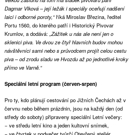
Dagmar Vlková – její ležák i speciály oceňují nadšení
říká Miroslav Březina, ředitel
laici i odborné poroty,“
Portu 1560, do kterého patří i Historický Pivovar
Krumlov, a dodává:
„Zážitek u nás ale není jen o
sklenici piva. Ve dvou ze čtyř hlavních budov mohou
návštěvníci sami nebo s průvodcem projít celou cestu
piva – od zrodu sladu ve Hvozdu až po jednotlivé kroky
přímo ve Varně.“
Speciální letní program (červen-srpen)
Pro ty, kdo plánují cestování po Jižních Čechách až v
červnu nebo během prázdnin, jsou na každý den (od
středy do soboty) připraveny speciální Letní večery:
− ve středu letní kino a jeden kultovní snímek,
− ve čtvrtek v podvečer tvůrčí Otevřený ateliér,