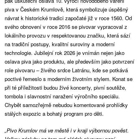
pak uskuteční oslava 10. výročí novodobého vaření
piva v Českém Krumlově, která symbolizuje úspěšný
návrat k historické tradici započaté již v roce 1560. Od
svého obnovení v roce 2016 se pivovar vypracoval z
lokálního provozu v respektovanou značku, která sází
na tradiční postupy, kvalitní suroviny a moderní
technologie. Jubilejní rok 2026 je vnímán nejen jako
oslava piva jako produktu, ale především jako potvrzení
role pivovaru – živého srdce Latránu, kde se potkává
poctivé řemeslo s moderním životním stylem. Konat se
při té příležitosti budou živé koncerty, pivní soutěže,
tombola i slavnostní naražení výročního speciálu.
Chybět samozřejmě nebudou komentované prohlídky
stálých expozic a bohatý program pro děti.
„Pivo Krumlov má ve městě i v kraji výbornou pověst.
Velkou zásluhu na tom má sládek pivovaru paní