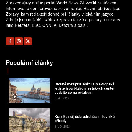
Zpravodajský online portál World News 24 vznikl za účelem
informovat o dění převážně ze zahraničí. Hlavní rubrikou jsou
Zprávy, kam redaktoři denně píší články v lokálním jazyce.
Zdroje jsou největší světové zpravodajské agentury a servery
jako Reuters, BBC, CNN, Al-Džazíra a další.
Populární články
Dlouhé mezipřistání? Tato evropská
letiště jsou blízko městských center,
vydejte se na průzkum
6. 4. 2023
Korsika: ráj dobrodruhů a milovníků
přírody
11. 5. 2021