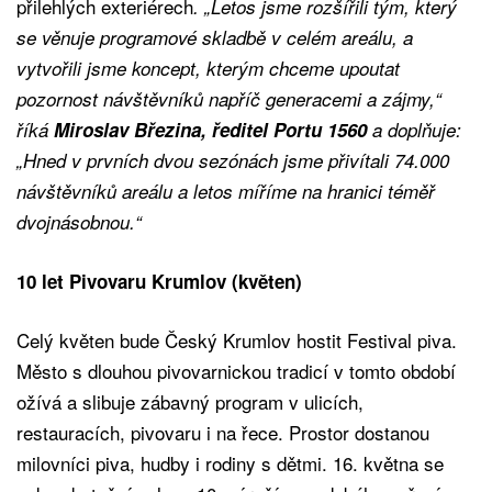
přilehlých exteriérech
. „Letos jsme rozšířili tým, který
se věnuje programové skladbě v celém areálu, a
vytvořili jsme koncept, kterým chceme upoutat
pozornost návštěvníků napříč generacemi a zájmy,“
říká
Miroslav Březina, ředitel Portu 1560
a doplňuje:
„Hned v prvních dvou sezónách jsme přivítali 74.000
návštěvníků areálu a letos míříme na hranici téměř
dvojnásobnou.“
10 let Pivovaru Krumlov (květen)
Celý květen bude Český Krumlov hostit Festival piva.
Město s dlouhou pivovarnickou tradicí v tomto období
ožívá a slibuje zábavný program v ulicích,
restauracích, pivovaru i na řece. Prostor dostanou
milovníci piva, hudby i rodiny s dětmi. 16. května se