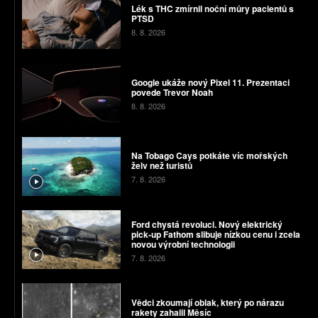
Lék s THC zmírnil noční můry pacientů s
PTSD
8. 8. 2026
Google ukáže nový Pixel 11. Prezentaci
povede Trevor Noah
8. 8. 2026
Na Tobago Cays potkáte víc mořských
želv než turistů
7. 8. 2026
Ford chystá revoluci. Nový elektrický
pick-up Fathom slibuje nízkou cenu i zcela
novou výrobní technologii
7. 8. 2026
Vědci zkoumají oblak, který po nárazu
rakety zahalil Měsíc