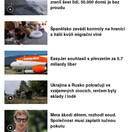
zranil šest lidí, 50.000 domů je bez
proudu
Španělsko zavádí kontroly na hranici
s Itálií kvůli migrační vlně
EasyJet souhlasil s převzetím za 5,7
miliardy liber
Ukrajina a Rusko pokračují ve
vzájemných útocích, terčem byly
sklady i lodě
Meta škodí dětem, rozhodl soud.
Společnost musí zaplatit tučnou
pokutu