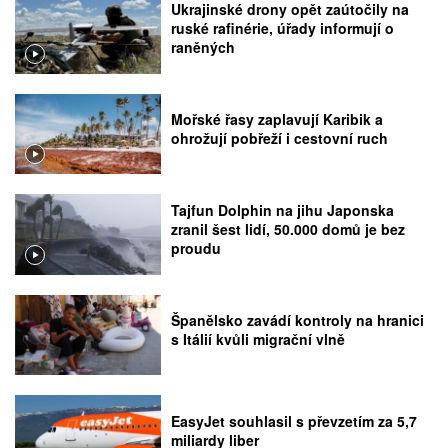
Ukrajinské drony opět zaútočily na
ruské rafinérie, úřady informují o
raněných
Mořské řasy zaplavují Karibik a
ohrožují pobřeží i cestovní ruch
Tajfun Dolphin na jihu Japonska
zranil šest lidí, 50.000 domů je bez
proudu
Španělsko zavádí kontroly na hranici
s Itálií kvůli migrační vlně
EasyJet souhlasil s převzetím za 5,7
miliardy liber