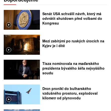
Senát USA schválil návrh, který má
odvrátit shutdown před volbami do
Kongresu
Mezi zabitými po ruských útocích na
Kyjev je i dítě
Tisza nominovala na maďarského
prezidenta bývalého šéfa nejvyššího
soudu
Dron pronikl do bulharského
vzdušného prostoru, explodoval
kilometr od plynovodu