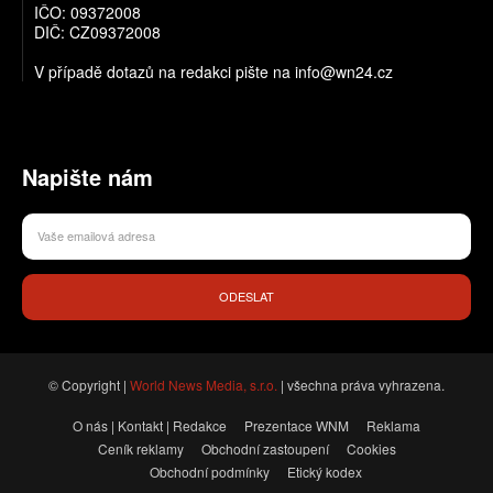
IČO: 09372008
DIČ: CZ09372008
V případě dotazů na redakci pište na info@wn24.cz
Napište nám
ODESLAT
© Copyright |
World News Media, s.r.o.
| všechna práva vyhrazena.
O nás | Kontakt | Redakce
Prezentace WNM
Reklama
Ceník reklamy
Obchodní zastoupení
Cookies
Obchodní podmínky
Etický kodex