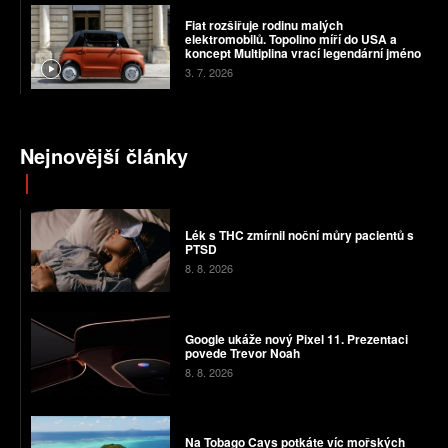
Fiat rozšiřuje rodinu malých
elektromobilů. Topolino míří do USA a
koncept Multiplina vrací legendární jméno
3. 7. 2026
Nejnovější články
Lék s THC zmírnil noční můry pacientů s
PTSD
8. 8. 2026
Google ukáže nový Pixel 11. Prezentaci
povede Trevor Noah
8. 8. 2026
Na Tobago Cays potkáte víc mořských