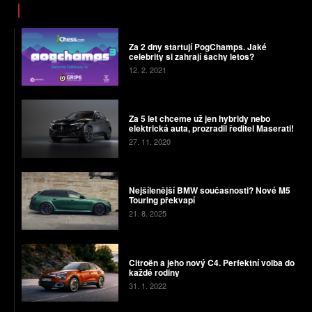
Za 2 dny startují PogChamps. Jaké
celebrity si zahrají šachy letos?
12. 2. 2021
Za 5 let chceme už jen hybridy nebo
elektrická auta, prozradil ředitel Maserati!
27. 11. 2020
Nejšílenější BMW současnosti? Nové M5
Touring překvapí
21. 8. 2025
Citroën a jeho nový C4. Perfektní volba do
každé rodiny
31. 1. 2022