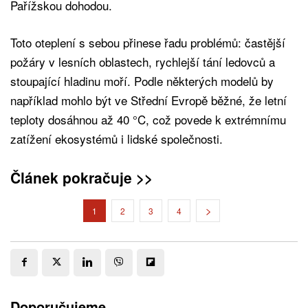
Pařížskou dohodou.
Toto oteplení s sebou přinese řadu problémů: častější
požáry v lesních oblastech, rychlejší tání ledovců a
stoupající hladinu moří. Podle některých modelů by
například mohlo být ve Střední Evropě běžné, že letní
teploty dosáhnou až 40 °C, což povede k extrémnímu
zatížení ekosystémů i lidské společnosti.
Článek pokračuje >>
1
2
3
4
Doporučujeme