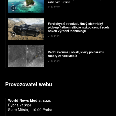
želv než turistů
7. 8. 2026
Ford chystá revoluci. Nový elektrický
pick-up Fathom slibuje nízkou cenu i zcela
novou výrobní technologii
7. 8. 2026
Vědci zkoumají oblak, který po nárazu
rakety zahalil Měsíc
7. 8. 2026
Provozovatel webu
World News Media, s.r.o.
Rybná 716/24
Staré Město, 110 00 Praha