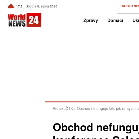
C
WORLD NE
17.2
Sobota 8. srpna 2026
Czech
Zprávy
Domácí
Ukr
Protext ČTK
Obchod nefunguje tak, jak si myslí
Obchod nefunguje