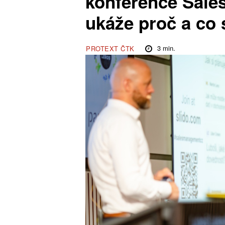
konference Sale
ukáže proč a co 
3
min.
PROTEXT ČTK