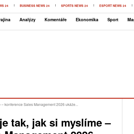
WS 24
BUSINESS NEWS 24
SPORTS NEWS 24
ESPORT NEWS 24
ajina
Analýzy
Komentáře
Ekonomika
Sport
Ma
me – konference Sales Management 2026 ukáže...
 tak, jak si myslíme –