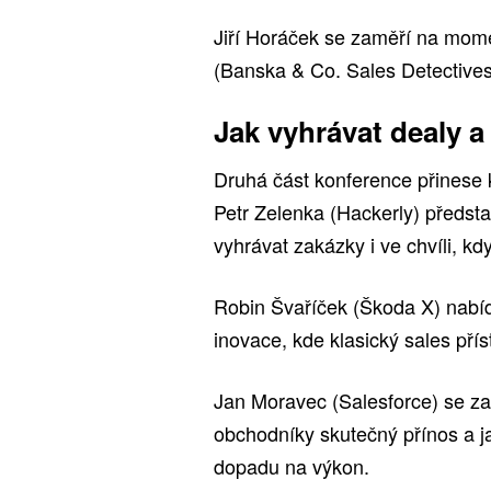
Jiří Horáček se zaměří na mom
(Banska & Co. Sales Detectives)
Jak vyhrávat dealy 
Druhá část konference přinese k
Petr Zelenka (Hackerly) předsta
vyhrávat zakázky i ve chvíli, kd
Robin Švaříček (Škoda X) nabíd
inovace, kde klasický sales pří
Jan Moravec (Salesforce) se zamě
obchodníky skutečný přínos a j
dopadu na výkon.