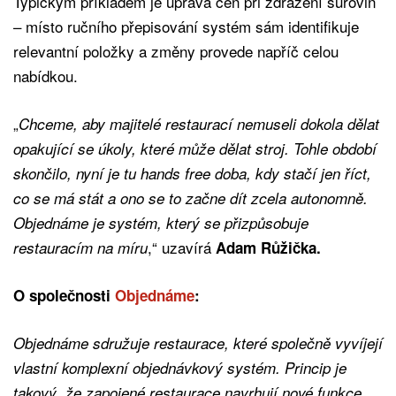
Typickým příkladem je úprava cen při zdražení surovin
– místo ručního přepisování systém sám identifikuje
relevantní položky a změny provede napříč celou
nabídkou.
„
Chceme, aby majitelé restaurací nemuseli dokola dělat
opakující se úkoly, které může dělat stroj. Tohle období
skončilo, nyní je tu hands free doba, kdy stačí jen říct,
co se má stát a ono se to začne dít zcela autonomně.
Objednáme je systém, který se přizpůsobuje
,“ uzavírá
restauracím na míru
Adam Růžička.
O společnosti
Objednáme
:
Objednáme sdružuje restaurace, které společně vyvíjejí
vlastní komplexní objednávkový systém. Princip je
takový, že zapojené restaurace navrhují nové funkce,