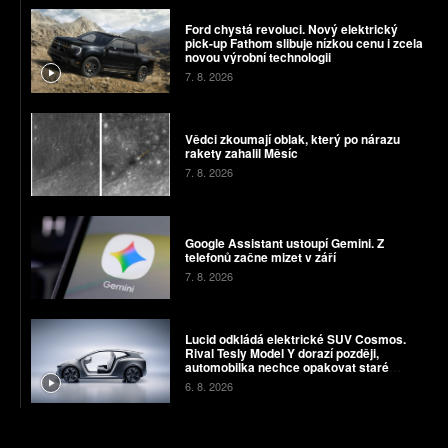
Ford chystá revoluci. Nový elektrický
pick-up Fathom slibuje nízkou cenu i zcela
novou výrobní technologii
7. 8. 2026
Vědci zkoumají oblak, který po nárazu
rakety zahalil Měsíc
7. 8. 2026
Google Assistant ustoupí Gemini. Z
telefonů začne mizet v září
7. 8. 2026
Lucid odkládá elektrické SUV Cosmos.
Rival Tesly Model Y dorazí později,
automobilka nechce opakovat staré
chyby
6. 8. 2026