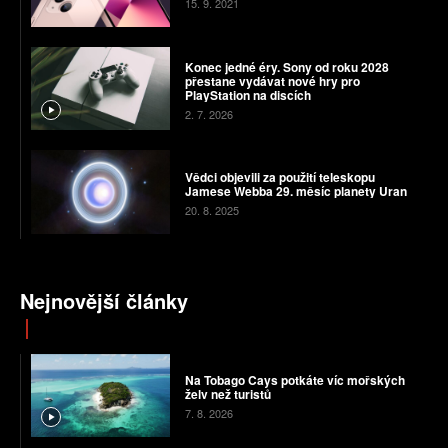
15. 9. 2021
Konec jedné éry. Sony od roku 2028
přestane vydávat nové hry pro
PlayStation na discích
2. 7. 2026
Vědci objevili za použití teleskopu
Jamese Webba 29. měsíc planety Uran
20. 8. 2025
Nejnovější články
Na Tobago Cays potkáte víc mořských
želv než turistů
7. 8. 2026