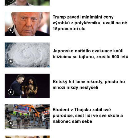
Trump zavedl minimální ceny
výrobků z polykřemíku, uvalil na ně
15procentní clo
Japonsko nařídilo evakuace kvůli
blížícímu se tajfunu, zrušilo 500 letů
Britský hit láme rekordy, přesto ho
mnozí nikdy neslyšeli
Student v Thajsku zabil své
prarodiče, šest lidí ve své škole a
nakonec sám sebe