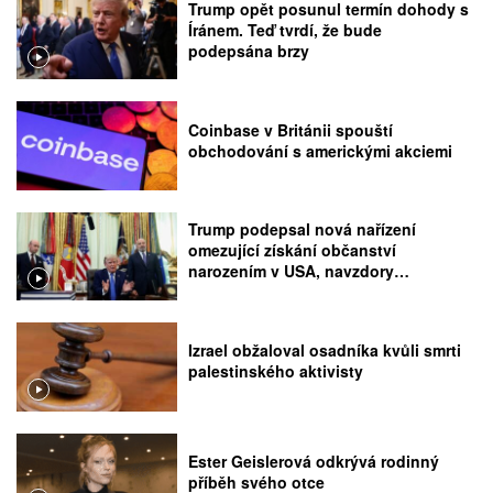
Trump opět posunul termín dohody s
Íránem. Teď tvrdí, že bude
podepsána brzy
Coinbase v Británii spouští
obchodování s americkými akciemi
Trump podepsal nová nařízení
omezující získání občanství
narozením v USA, navzdory
rozhodnutí Nejvyššího soudu
Izrael obžaloval osadníka kvůli smrti
palestinského aktivisty
Ester Geislerová odkrývá rodinný
příběh svého otce