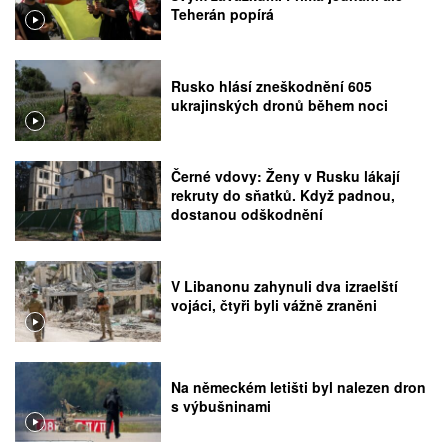
Teherán popírá
Rusko hlásí zneškodnění 605
ukrajinských dronů během noci
Černé vdovy: Ženy v Rusku lákají
rekruty do sňatků. Když padnou,
dostanou odškodnění
V Libanonu zahynuli dva izraelští
vojáci, čtyři byli vážně zraněni
Na německém letišti byl nalezen dron
s výbušninami