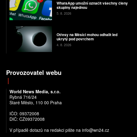
WhatsApp umožní označit všechny členy
skupiny najednou
5. 8. 2026
Otřesy na Měsíci mohou odhalit led
ukrytý pod povrchem
4. 8. 2026
Provozovatel webu
World News Media, s.r.o.
Rybná 716/24
Staré Město, 110 00 Praha
IČO: 09372008
DIČ: CZ09372008
V případě dotazů na redakci pište na info@wn24.cz