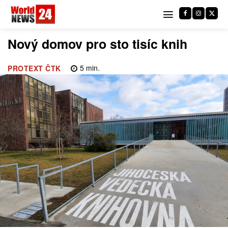
Nový domov pro sto tisíc knih
5
min.
PROTEXT ČTK