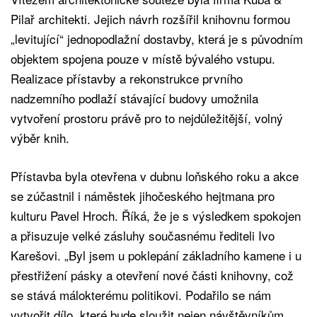
Pilař architekti. Jejich návrh rozšířil knihovnu formou
„levitující“ jednopodlažní dostavby, která je s původním
objektem spojena pouze v místě bývalého vstupu.
Realizace přístavby a rekonstrukce prvního
nadzemního podlaží stávající budovy umožnila
vytvoření prostoru právě pro to nejdůležitější, volný
výběr knih.
Přístavba byla otevřena v dubnu loňského roku a akce
se zúčastnil i náměstek jihočeského hejtmana pro
kulturu Pavel Hroch. Říká, že je s výsledkem spokojen
a přisuzuje velké zásluhy současnému řediteli Ivo
Karešovi. „Byl jsem u poklepání základního kamene i u
přestřižení pásky a otevření nové části knihovny, což
se stává málokterému politikovi. Podařilo se nám
vytvořit dílo, které bude sloužit nejen návštěvníkům