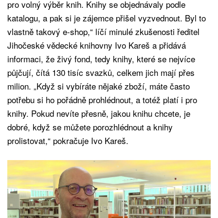
pro volný výběr knih. Knihy se objednávaly podle
katalogu, a pak si je zájemce přišel vyzvednout. Byl to
vlastně takový e-shop,“ líčí minulé zkušenosti ředitel
Jihočeské vědecké knihovny Ivo Kareš a přidává
informaci, že živý fond, tedy knihy, které se nejvíce
půjčují, čítá 130 tisíc svazků, celkem jich mají přes
milion. „Když si vybíráte nějaké zboží, máte často
potřebu si ho pořádně prohlédnout, a totéž platí i pro
knihy. Pokud nevíte přesně, jakou knihu chcete, je
dobré, když se můžete porozhlédnout a knihy
prolistovat,“ pokračuje Ivo Kareš.