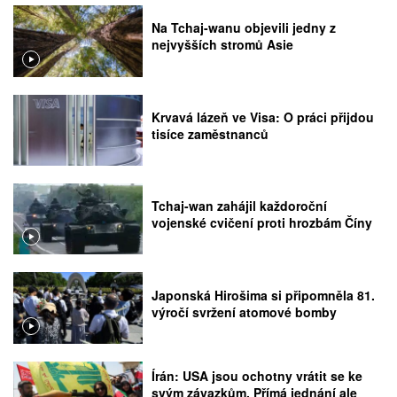
Na Tchaj-wanu objevili jedny z
nejvyšších stromů Asie
Krvavá lázeň ve Visa: O práci přijdou
tisíce zaměstnanců
Tchaj-wan zahájil každoroční
vojenské cvičení proti hrozbám Číny
Japonská Hirošima si připomněla 81.
výročí svržení atomové bomby
Írán: USA jsou ochotny vrátit se ke
svým závazkům. Přímá jednání ale