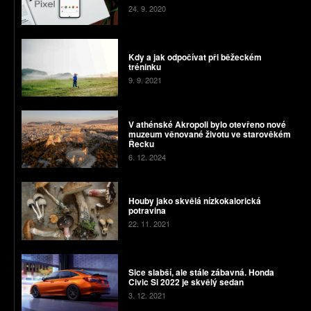
24. 9. 2020
Kdy a jak odpočívat při běžeckém
tréninku
9. 9. 2021
V athénské Akropoli bylo otevřeno nové
muzeum věnované životu ve starověkém
Řecku
6. 12. 2024
Houby jako skvělá nízkokalorická
potravina
22. 11. 2021
Sice slabší, ale stále zábavná. Honda
Civic Si 2022 je skvělý sedan
3. 12. 2021