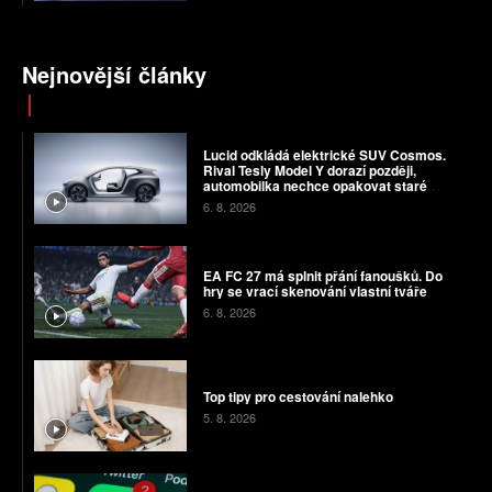
Nejnovější články
Lucid odkládá elektrické SUV Cosmos.
Rival Tesly Model Y dorazí později,
automobilka nechce opakovat staré
chyby
6. 8. 2026
EA FC 27 má splnit přání fanoušků. Do
hry se vrací skenování vlastní tváře
6. 8. 2026
Top tipy pro cestování nalehko
5. 8. 2026