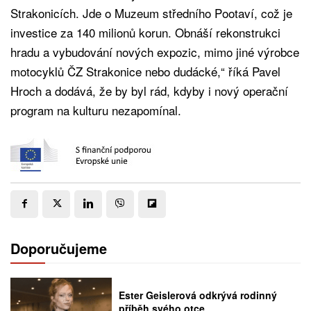
Strakonicích. Jde o Muzeum středního Pootaví, což je
investice za 140 milionů korun. Obnáší rekonstrukci
hradu a vybudování nových expozic, mimo jiné výrobce
motocyklů ČZ Strakonice nebo dudácké,“ říká Pavel
Hroch a dodává, že by byl rád, kdyby i nový operační
program na kulturu nezapomínal.
Doporučujeme
Ester Geislerová odkrývá rodinný
příběh svého otce