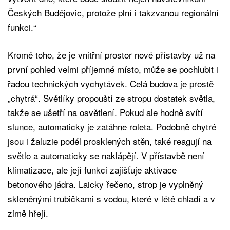
Českých Budějovic, protože plní i takzvanou regionální
funkci.“
Kromě toho, že je vnitřní prostor nové přístavby už na
první pohled velmi příjemné místo, může se pochlubit i
řadou technických vychytávek. Celá budova je prostě
„chytrá“. Světlíky propouští ze stropu dostatek světla,
takže se ušetří na osvětlení. Pokud ale hodně svítí
slunce, automaticky je zatáhne roleta. Podobně chytré
jsou i žaluzie podél prosklených stěn, také reagují na
světlo a automaticky se naklápějí. V přístavbě není
klimatizace, ale její funkci zajišťuje aktivace
betonového jádra. Laicky řečeno, strop je vyplněný
skleněnými trubičkami s vodou, které v létě chladí a v
zimě hřejí.