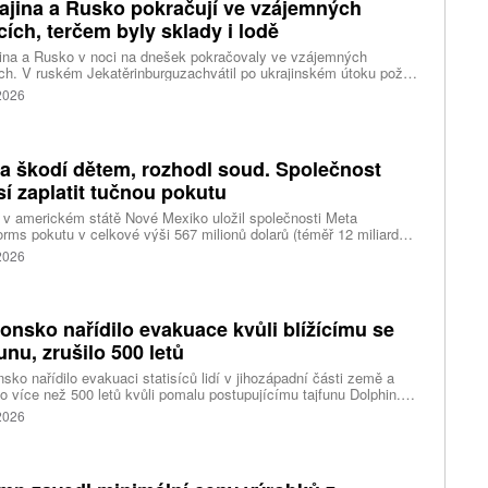
ajina a Rusko pokračují ve vzájemných
cích, terčem byly sklady i lodě
ina a Rusko v noci na dnešek pokračovaly ve vzájemných
ch. V ruském Jekatěrinburguzachvátil po ukrajinském útoku požár
tické centrum ruského internetového prodejce Wildberries.
 2026
čnost o tom informovala bez podrobností na síti Telegram.
k ruské dronové útoky podle ukrajinských úřadů způsobily požár
ělských skladů v obci Balaklija v Charkovské oblasti na východě
iny, napsal Reuters.
a škodí dětem, rozhodl soud. Společnost
í zaplatit tučnou pokutu
v americkém státě Nové Mexiko uložil společnosti Meta
orms pokutu v celkové výši 567 milionů dolarů (téměř 12 miliard
) za újmu, kterou její platformy Facebook a Instagram působí
 2026
ým lidem. Firma musí změnit způsob ověřování věku.
onsko nařídilo evakuace kvůli blížícímu se
funu, zrušilo 500 letů
sko nařídilo evakuaci statisíců lidí v jihozápadní části země a
lo více než 500 letů kvůli pomalu postupujícímu tajfunu Dolphin.
 meteorologů přinese tajfun do oblasti silný vítr, prudký déšť a
 2026
é vlny, píše agentura Reuters. Dolphin je tajfunem první, tedy
abší kategorie s maximální rychlostí větru 144 kilometrů v hodině
árazy dosahujícími téměř 200 kilometrů v hodině. Blíží se k
ci ostrovů mezi oblasti Kjúšú a prefekturou Okinawa, uvedla