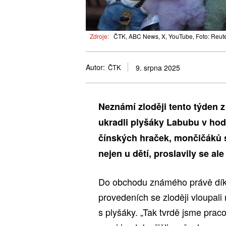
Zdroje:
ČTK, ABC News, X, YouTube, Foto: Reut
Autor:
ČTK
9. srpna 2025
Neznámí zloději tento týden 
ukradli plyšáky Labubu v hodn
čínských hraček, mončičáků s
nejen u dětí, proslavily se al
Do obchodu známého právě díky
provedeních se zloději vloupali
s plyšáky. „Tak tvrdě jsme prac