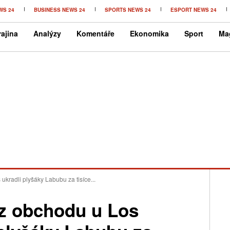
WS 24
BUSINESS NEWS 24
SPORTS NEWS 24
ESPORT NEWS 24
ajina
Analýzy
Komentáře
Ekonomika
Sport
Ma
kradli plyšáky Labubu za tisíce...
 z obchodu u Los