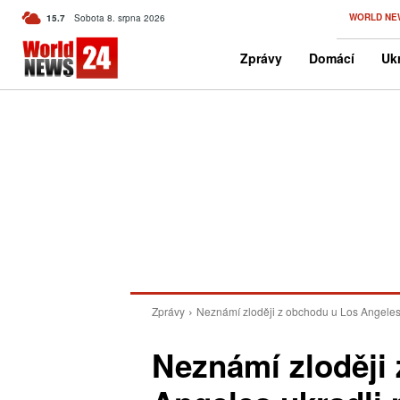
C
WORLD NE
15.7
Sobota 8. srpna 2026
Czech
Zprávy
Domácí
Ukr
Zprávy
Neznámí zloději z obchodu u Los Angeles u
Neznámí zloději