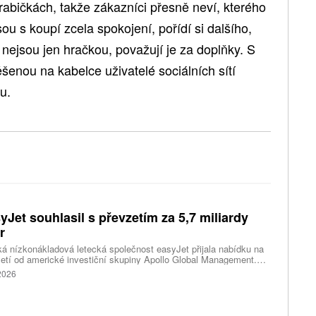
rabičkách, takže zákazníci přesně neví, kterého
ou s koupí zcela spokojení, pořídí si dalšího,
ejsou jen hračkou, považují je za doplňky. S
šenou na kabelce uživatelé sociálních sítí
u.
yJet souhlasil s převzetím za 5,7 miliardy
r
ká nízkonákladová letecká společnost easyJet přijala nabídku na
etí od americké investiční skupiny Apollo Global Management.
akce oceňuje aerolinku na 5,7 miliardy liber, tedy přibližně 162
 2026
rd korun.