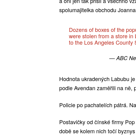
a oni jen tak přišli a všechno v
spolumajitelka obchodu Joann
Dozens of boxes of the pop
were stolen from a store in 
to the Los Angeles County 
— ABC Ne
Hodnota ukradených Labubu je o
podle Avendan zaměřili na ně, p
Policie po pachatelích pátrá. N
Postavičky od čínské firmy Pop 
době se kolem nich točí byznys