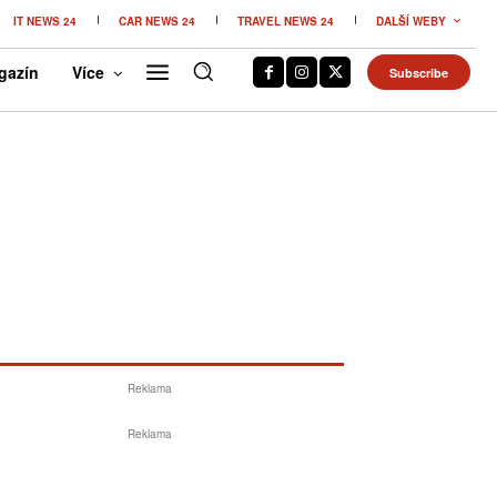
IT NEWS 24
CAR NEWS 24
TRAVEL NEWS 24
DALŠÍ WEBY
gazín
Více
Subscribe
Reklama
Reklama