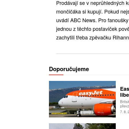
Prodávají se v neprůhledných k
mončičáka si kupují. Pokud nejs
uvádí ABC News. Pro fanoušky n
jednou z těchto postaviček pově
zachytili třeba zpěvačku Rihann
Doporučujeme
Eas
libe
Brits
převz
Trans
7. 8.
milia