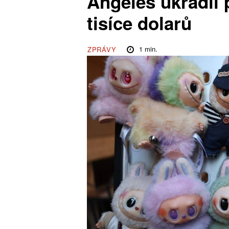
Angeles ukradli
tisíce dolarů
1
min.
ZPRÁVY