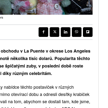
ers
z obchodu v La Puente v okrese Los Angeles
otě několika tisíc dolarů. Popularita těchto
e špičatými zuby, v poslední době roste
e i díky různým celebritám.
 nabídce těchto postaviček v různých
 mimo otevírací dobu a odnesli desítky krabiček
ovali na tom, abychom se dostali tam, kde jsme,