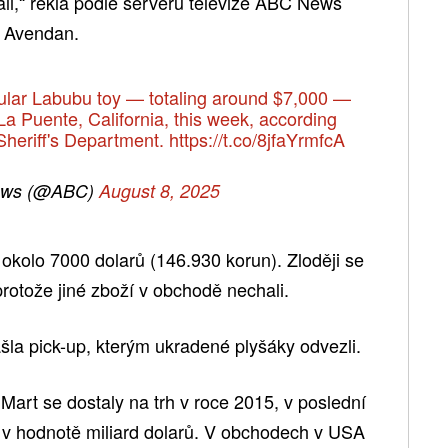
zali,“ řekla podle serveru televize ABC News
a Avendan.
ular Labubu toy — totaling around $7,000 —
La Puente, California, this week, according
Sheriff's Department.
https://t.co/8jfaYrmfcA
ws (@ABC)
August 8, 2025
kolo 7000 dolarů (146.930 korun). Zloději se
rotože jiné zboží v obchodě nechali.
ašla pick-up, kterým ukradené plyšáky odvezli.
Mart se dostaly na trh v roce 2015, v poslední
 v hodnotě miliard dolarů. V obchodech v USA