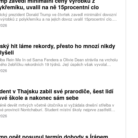
mp zavedl minimální ceny výrobků z
ská meteorologická agentura (JMA).
ykřemíku, uvalil na ně 15procentní clo
cký prezident Donald Trump ve čtvrtek zavedl minimální dovozní
výrobků z polykřemíku a na jejich dovoz uvalil 15procentní clo.
řemík se používá při výrobě polovodičů a je hlavní složkou
 2026
oltaických panelů, jeho největším světovým producentem je Čína.
 chce opatřeními podpořit domácí dodavatelské řetězce pro
u čipů a solárních panelů, a posílit tak pozici Spojených států v
ření s Čínou v oblasti umělé inteligence (AI) a energetiky, uvedla
tský hit láme rekordy, přesto ho mnozí nikdy
ura Reuters.
lyšeli
ba Rein Me In od Sama Fendera a Olivie Dean strávila na vrcholu
kého žebříčku rekordních 19 týdnů. Její úspěch však vyvolal
anou reakci. Řada lidí tvrdí, že píseň nikdy neslyšela. Hudební
 2026
se totiž rozdělil do menších skupin, které poslouchají úplně jiné
dent v Thajsku zabil své prarodiče, šest lidí
své škole a nakonec sám sebe
ně devět mrtvých včetně útočníka si vyžádala dnešní střelba v
ké provincii Nontchaburí. Student místní školy nejprve zastřelil
lí svého dědečka oba prarodiče a pak se vydal do školy, kde zabil
 2026
čitele a tři žáky, dalších 15 lidí zranil a nakonec spáchal
raždu. Jeho motiv zatím není znám, informovaly tiskové
ury s odvoláním na thajskou policii a úřady.
mp opět posunul termín dohody s Íránem.