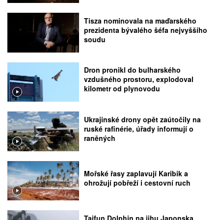
Tisza nominovala na maďarského
prezidenta bývalého šéfa nejvyššího
soudu
Dron pronikl do bulharského
vzdušného prostoru, explodoval
kilometr od plynovodu
Ukrajinské drony opět zaútočily na
ruské rafinérie, úřady informují o
raněných
Mořské řasy zaplavují Karibik a
ohrožují pobřeží i cestovní ruch
Tajfun Dolphin na jihu Japonska