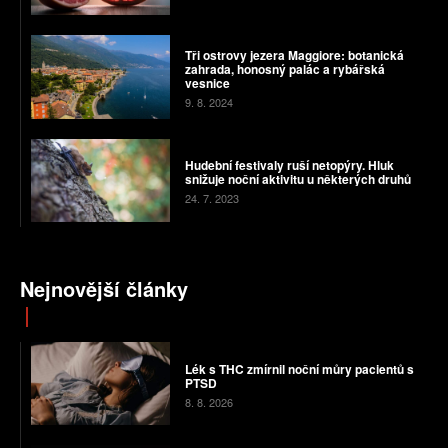
Tři ostrovy jezera Maggiore: botanická
zahrada, honosný palác a rybářská
vesnice
9. 8. 2024
Hudební festivaly ruší netopýry. Hluk
snižuje noční aktivitu u některých druhů
24. 7. 2023
Nejnovější články
Lék s THC zmírnil noční můry pacientů s
PTSD
8. 8. 2026