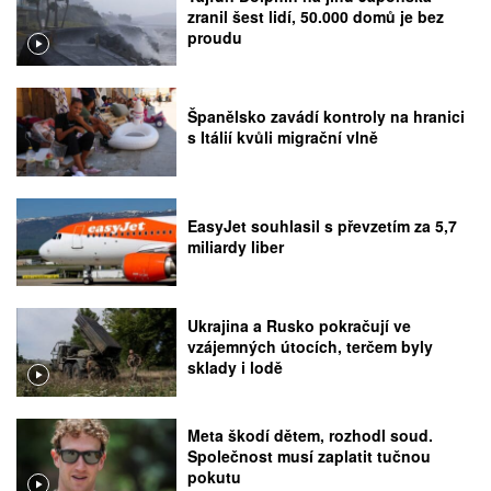
zranil šest lidí, 50.000 domů je bez
proudu
Španělsko zavádí kontroly na hranici
s Itálií kvůli migrační vlně
EasyJet souhlasil s převzetím za 5,7
miliardy liber
Ukrajina a Rusko pokračují ve
vzájemných útocích, terčem byly
sklady i lodě
Meta škodí dětem, rozhodl soud.
Společnost musí zaplatit tučnou
pokutu