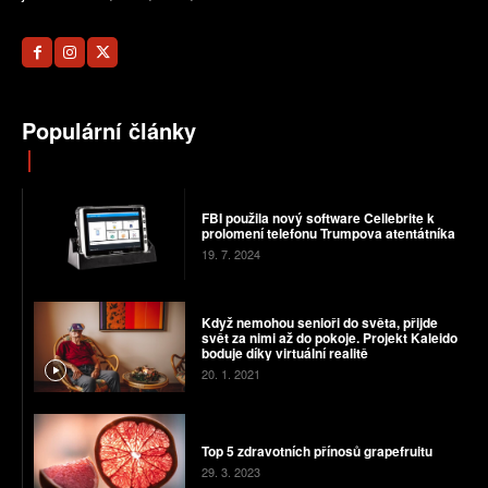
Populární články
FBI použila nový software Cellebrite k
prolomení telefonu Trumpova atentátníka
19. 7. 2024
Když nemohou senioři do světa, přijde
svět za nimi až do pokoje. Projekt Kaleido
boduje díky virtuální realitě
20. 1. 2021
Top 5 zdravotních přínosů grapefruitu
29. 3. 2023