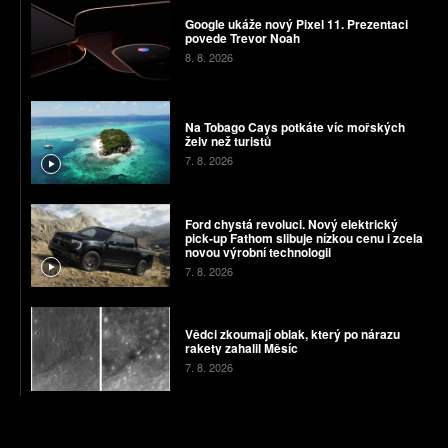
Google ukáže nový Pixel 11. Prezentaci
povede Trevor Noah
8. 8. 2026
Na Tobago Cays potkáte víc mořských
želv než turistů
7. 8. 2026
Ford chystá revoluci. Nový elektrický
pick-up Fathom slibuje nízkou cenu i zcela
novou výrobní technologii
7. 8. 2026
Vědci zkoumají oblak, který po nárazu
rakety zahalil Měsíc
7. 8. 2026