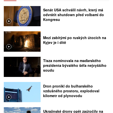
Senát USA schválil návrh, který má
odvrátit shutdown před volbami do
Kongresu
Mezi zabitými po ruských útocích na
Kyjev je i dítě
Tisza nominovala na maďarského
prezidenta bývalého šéfa nejvyššího
soudu
Dron pronikl do bulharského
vzdušného prostoru, explodoval
kilometr od plynovodu
Ukrajinské drony opět zaútočily na