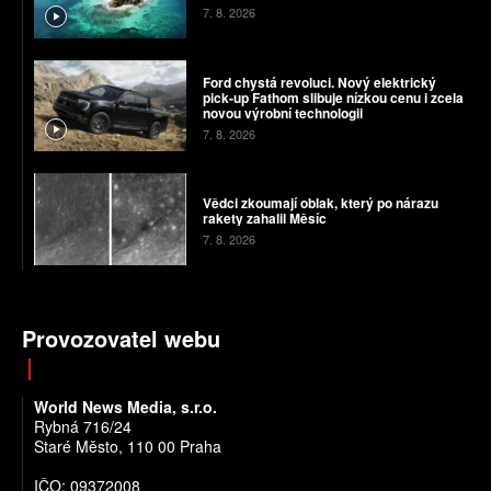
7. 8. 2026
Ford chystá revoluci. Nový elektrický
pick-up Fathom slibuje nízkou cenu i zcela
novou výrobní technologii
7. 8. 2026
Vědci zkoumají oblak, který po nárazu
rakety zahalil Měsíc
7. 8. 2026
Provozovatel webu
World News Media, s.r.o.
Rybná 716/24
Staré Město, 110 00 Praha
IČO: 09372008