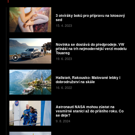
3 otvíráky boků pro přípravu na lotosový
sed
15. 4. 2023
Novinka se dostává do předprodeje. VW
přináší na trh nejmodernější verzi modelu
Touareg
19. 6. 2023
Hallstatt, Rakousko: Malované lebky i
dobrodružství na skále
16. 6. 2022
Astronauti NASA mohou zůstat na
vesmírné stanici až do příštího roku. Co
se děje?
9. 8. 2024