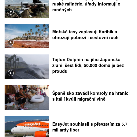
ruské rafinérie, úřady informují o
raněných
Mořské řasy zaplavují Karibik a
ohrožují pobřeží i cestovní ruch
Tajfun Dolphin na jihu Japonska
zranil šest lidí, 50.000 domů je bez
proudu
Španělsko zavádí kontroly na hranici
s Itálií kvůli migrační vlně
EasyJet souhlasil s převzetím za 5,7
miliardy liber