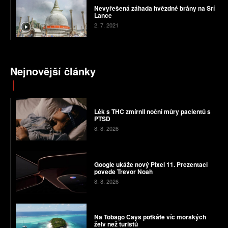
Nevyřešená záhada hvězdné brány na Srí
Lance
2. 7. 2021
Nejnovější články
Lék s THC zmírnil noční můry pacientů s
PTSD
8. 8. 2026
Google ukáže nový Pixel 11. Prezentaci
povede Trevor Noah
8. 8. 2026
Na Tobago Cays potkáte víc mořských
želv než turistů