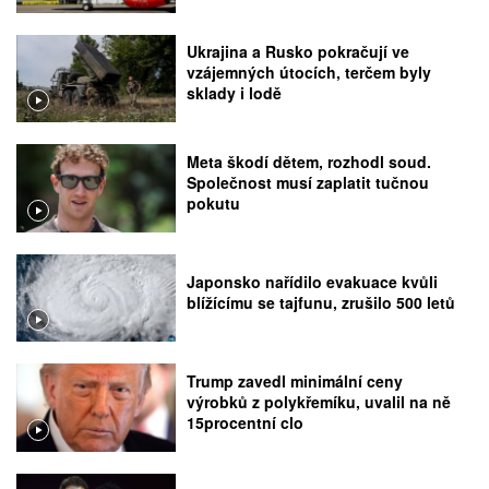
Ukrajina a Rusko pokračují ve
vzájemných útocích, terčem byly
sklady i lodě
Meta škodí dětem, rozhodl soud.
Společnost musí zaplatit tučnou
pokutu
Japonsko nařídilo evakuace kvůli
blížícímu se tajfunu, zrušilo 500 letů
Trump zavedl minimální ceny
výrobků z polykřemíku, uvalil na ně
15procentní clo