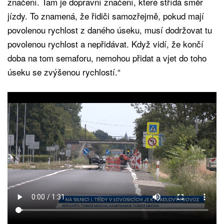
značení. Tam je dopravní značení, které střídá směr
jízdy. To znamená, že řidiči samozřejmě, pokud mají
povolenou rychlost z daného úseku, musí dodržovat tu
povolenou rychlost a nepřidávat. Když vidí, že končí
doba na tom semaforu, nemohou přidat a vjet do toho
úseku se zvýšenou rychlostí.“