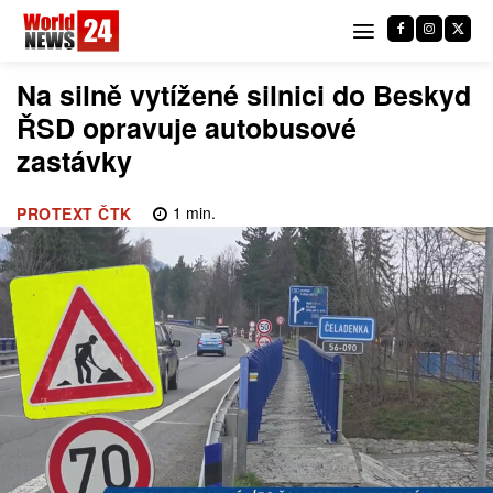
Na silně vytížené silnici do Beskyd
ŘSD opravuje autobusové
zastávky
1
min.
PROTEXT ČTK