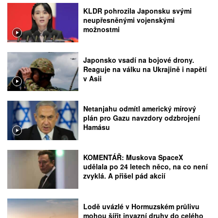
KLDR pohrozila Japonsku svými
neupřesněnými vojenskými
možnostmi
Japonsko vsadí na bojové drony.
Reaguje na válku na Ukrajině i napětí
v Asii
Netanjahu odmítl americký mírový
plán pro Gazu navzdory odzbrojení
Hamásu
KOMENTÁŘ: Muskova SpaceX
udělala po 24 letech něco, na co není
zvyklá. A přišel pád akcií
Lodě uvázlé v Hormuzském průlivu
mohou šířit invazní druhy do celého