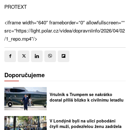
PROTEXT
<iframe width=“640″ frameborder=“0″ allowfullscreen=““
src=“https://light.polar.cz/videa/dopravniinfo/2026/04/02
/1_repo.mp4″/>
Doporučujeme
Vrtulník s Trumpem se nakrátko
dostal příliš blízko k civilnímu letadlu
V Londýně byli na ulici pobodáni
čtyři muži, podezřelou ženu zadržela