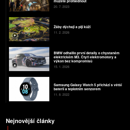
můžete prohlédnout
20. 7. 2023
Žáby dýchají a pijí kůží
11. 2. 2026
BMW odhalilo první detaily o chystaném
elektrickém M3. Čtyři elektromotory a
výkon bez kompromisů
15. 1. 2026
Samsung Galaxy Watch 5 přichází s větší
baterií a teplotním senzorem
11. 8. 2022
Nejnovější články