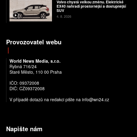
Volvo chystá velkou změnu. Elektrické
EX40 nahradí prostornější a dostupnější
SUV
4. 8. 2026
Provozovatel webu
World News Media, s.r.o.
Rybná 716/24
Staré Město, 110 00 Praha
IČO: 09372008
DIČ: CZ09372008
V případě dotazů na redakci pište na info@wn24.cz
Napište nám