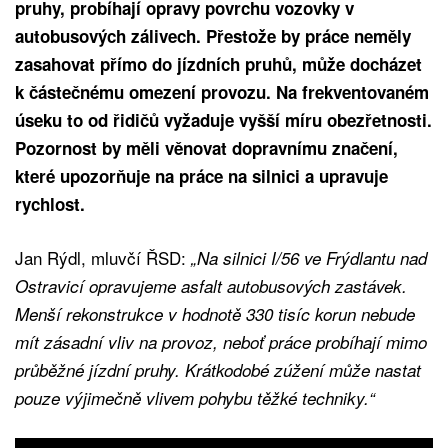
pruhy, probíhají opravy povrchu vozovky v
autobusových zálivech. Přestože by práce neměly
zasahovat přímo do jízdních pruhů, může docházet
k částečnému omezení provozu. Na frekventovaném
úseku to od řidičů vyžaduje vyšší míru obezřetnosti.
Pozornost by měli věnovat dopravnímu značení,
které upozorňuje na práce na silnici a upravuje
rychlost.
Jan Rýdl, mluvčí ŘSD:
„Na silnici I/56 ve Frýdlantu nad
Ostravicí opravujeme asfalt autobusových zastávek.
Menší rekonstrukce v hodnotě 330 tisíc korun nebude
mít zásadní vliv na provoz, neboť práce probíhají mimo
průběžné jízdní pruhy. Krátkodobé zúžení může nastat
pouze výjimečně vlivem pohybu těžké techniky.“