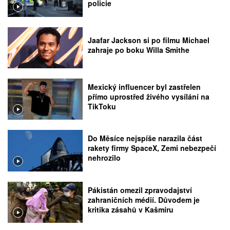
policie
Jaafar Jackson si po filmu Michael
zahraje po boku Willa Smithe
Mexický influencer byl zastřelen
přímo uprostřed živého vysílání na
TikToku
Do Měsíce nejspíše narazila část
rakety firmy SpaceX, Zemi nebezpečí
nehrozilo
Pákistán omezil zpravodajství
zahraničních médií. Důvodem je
kritika zásahů v Kašmíru