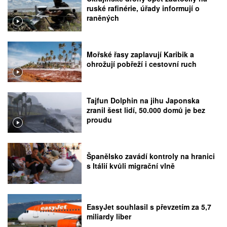
ruské rafinérie, úřady informují o
raněných
Mořské řasy zaplavují Karibik a
ohrožují pobřeží i cestovní ruch
Tajfun Dolphin na jihu Japonska
zranil šest lidí, 50.000 domů je bez
proudu
Španělsko zavádí kontroly na hranici
s Itálií kvůli migrační vlně
EasyJet souhlasil s převzetím za 5,7
miliardy liber