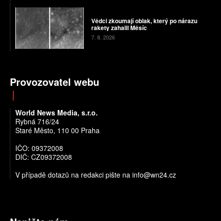
Vědci zkoumají oblak, který po nárazu
rakety zahalil Měsíc
7. 8. 2026
Provozovatel webu
World News Media, s.r.o.
Rybná 716/24
Staré Město, 110 00 Praha
IČO: 09372008
DIČ: CZ09372008
V případě dotazů na redakci pište na info@wn24.cz