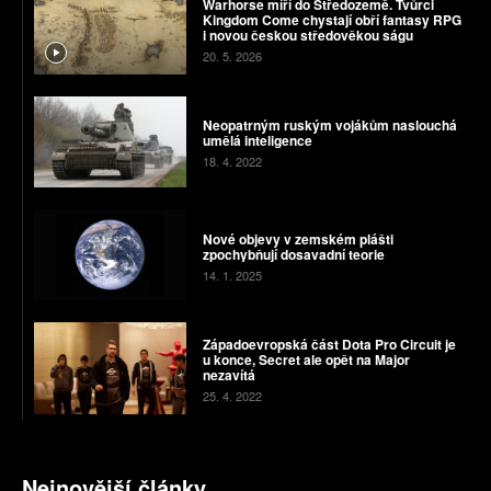
Warhorse míří do Středozemě. Tvůrci
Kingdom Come chystají obří fantasy RPG
i novou českou středověkou ságu
20. 5. 2026
Neopatrným ruským vojákům naslouchá
umělá inteligence
18. 4. 2022
Nové objevy v zemském plášti
zpochybňují dosavadní teorie
14. 1. 2025
Západoevropská část Dota Pro Circuit je
u konce, Secret ale opět na Major
nezavítá
25. 4. 2022
Nejnovější články