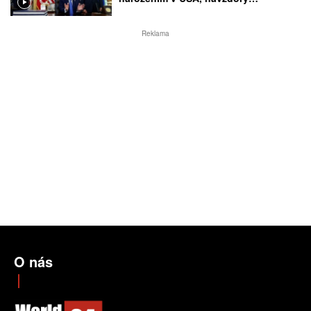
rozhodnutí Nejvyššího soudu
Reklama
O nás