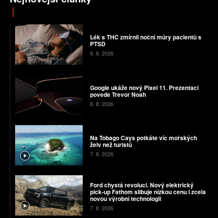
Lék s THC zmírnil noční můry pacientů s
PTSD
8. 8. 2026
Google ukáže nový Pixel 11. Prezentaci
povede Trevor Noah
8. 8. 2026
Na Tobago Cays potkáte víc mořských
želv než turistů
7. 8. 2026
Ford chystá revoluci. Nový elektrický
pick-up Fathom slibuje nízkou cenu i zcela
novou výrobní technologii
7. 8. 2026