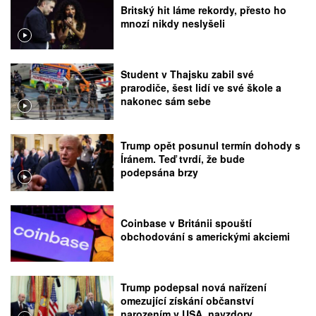
Britský hit láme rekordy, přesto ho
mnozí nikdy neslyšeli
Student v Thajsku zabil své
prarodiče, šest lidí ve své škole a
nakonec sám sebe
Trump opět posunul termín dohody s
Íránem. Teď tvrdí, že bude
podepsána brzy
Coinbase v Británii spouští
obchodování s americkými akciemi
Trump podepsal nová nařízení
omezující získání občanství
narozením v USA, navzdory