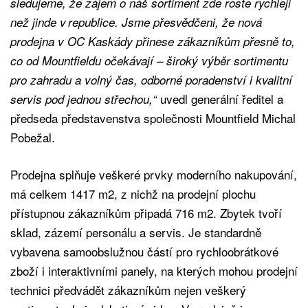
sledujeme, že zájem o náš sortiment zde roste rychleji
než jinde v republice. Jsme přesvědčeni, že nová
prodejna v OC Kaskády přinese zákazníkům přesně to,
co od Mountfieldu očekávají – široký výběr sortimentu
pro zahradu a volný čas, odborné poradenství i kvalitní
uvedl generální ředitel a
servis pod jednou střechou,“
předseda představenstva společnosti Mountfield Michal
Pobežal.
Prodejna splňuje veškeré prvky moderního nakupování,
má celkem 1417 m2, z nichž na prodejní plochu
přístupnou zákazníkům připadá 716 m2. Zbytek tvoří
sklad, zázemí personálu a servis. Je standardně
vybavena samoobslužnou částí pro rychloobrátkové
zboží i interaktivními panely, na kterých mohou prodejní
technici předvádět zákazníkům nejen veškerý